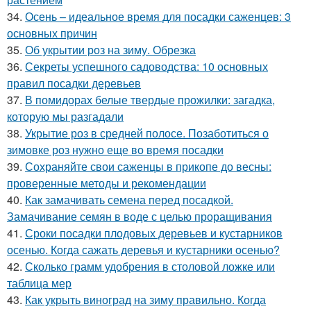
34.
Осень – идеальное время для посадки саженцев: 3
основных причин
35.
Об укрытии роз на зиму. Обрезка
36.
Секреты успешного садоводства: 10 основных
правил посадки деревьев
37.
В помидорах белые твердые прожилки: загадка,
которую мы разгадали
38.
Укрытие роз в средней полосе. Позаботиться о
зимовке роз нужно еще во время посадки
39.
Сохраняйте свои саженцы в прикопе до весны:
проверенные методы и рекомендации
40.
Как замачивать семена перед посадкой.
Замачивание семян в воде с целью проращивания
41.
Сроки посадки плодовых деревьев и кустарников
осенью. Когда сажать деревья и кустарники осенью?
42.
Сколько грамм удобрения в столовой ложке или
таблица мер
43.
Как укрыть виноград на зиму правильно. Когда