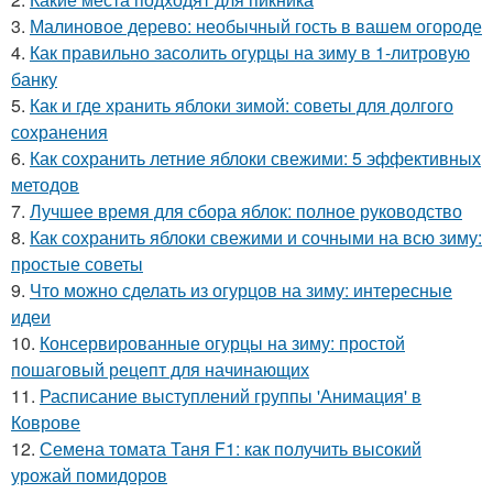
3.
Малиновое дерево: необычный гость в вашем огороде
4.
Как правильно засолить огурцы на зиму в 1-литровую
банку
5.
Как и где хранить яблоки зимой: советы для долгого
сохранения
6.
Как сохранить летние яблоки свежими: 5 эффективных
методов
7.
Лучшее время для сбора яблок: полное руководство
8.
Как сохранить яблоки свежими и сочными на всю зиму:
простые советы
9.
Что можно сделать из огурцов на зиму: интересные
идеи
10.
Консервированные огурцы на зиму: простой
пошаговый рецепт для начинающих
11.
Расписание выступлений группы 'Анимация' в
Коврове
12.
Семена томата Таня F1: как получить высокий
урожай помидоров