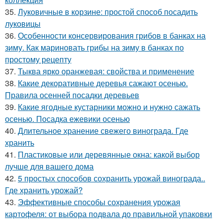
35.
Луковичные в корзине: простой способ посадить
луковицы
36.
Особенности консервирования грибов в банках на
зиму. Как мариновать грибы на зиму в банках по
простому рецепту
37.
Тыква ярко оранжевая: свойства и применение
38.
Какие декоративные деревья сажают осенью.
Правила осенней посадки деревьев
39.
Какие ягодные кустарники можно и нужно сажать
осенью. Посадка ежевики осенью
40.
Длительное хранение свежего винограда. Где
хранить
41.
Пластиковые или деревянные окна: какой выбор
лучше для вашего дома
42.
5 простых способов сохранить урожай винограда..
Где хранить урожай?
43.
Эффективные способы сохранения урожая
картофеля: от выбора подвала до правильной упаковки