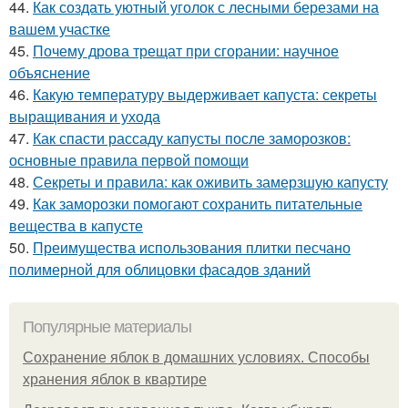
44.
Как создать уютный уголок с лесными березами на
вашем участке
45.
Почему дрова трещат при сгорании: научное
объяснение
46.
Какую температуру выдерживает капуста: секреты
выращивания и ухода
47.
Как спасти рассаду капусты после заморозков:
основные правила первой помощи
48.
Секреты и правила: как оживить замерзшую капусту
49.
Как заморозки помогают сохранить питательные
вещества в капусте
50.
Преимущества использования плитки песчано
полимерной для облицовки фасадов зданий
Популярные материалы
Сохранение яблок в домашних условиях. Способы
хранения яблок в квартире