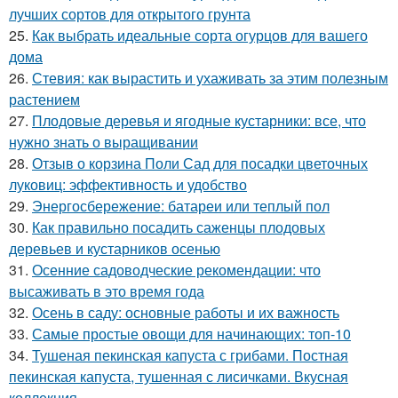
лучших сортов для открытого грунта
25.
Как выбрать идеальные сорта огурцов для вашего
дома
26.
Стевия: как вырастить и ухаживать за этим полезным
растением
27.
Плодовые деревья и ягодные кустарники: все, что
нужно знать о выращивании
28.
Отзыв о корзина Поли Сад для посадки цветочных
луковиц: эффективность и удобство
29.
Энергосбережение: батареи или теплый пол
30.
Как правильно посадить саженцы плодовых
деревьев и кустарников осенью
31.
Осенние садоводческие рекомендации: что
высаживать в это время года
32.
Осень в саду: основные работы и их важность
33.
Самые простые овощи для начинающих: топ-10
34.
Тушеная пекинская капуста с грибами. Постная
пекинская капуста, тушенная с лисичками. Вкусная
коллекция