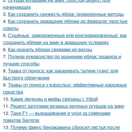
начинающих
3.
Как сохранить свежесть яблок: проверенные методы
4.
Как сохранить домашние яблоки до февраля: простые
советы
5.
Сушёные, замороженные или консервированные: как
сохранить яблоки на зиму в домашних условиях
6.
Как хранить яблоки свежими до весны
7.
Полное руководство по хранению яблок: правила и
лучшие способы
8.
Трава от поноса: как заваривать 'заткни гузно' для
быстрого облегчения
9.
Травы от поноса у взрослых: эффективные народные
средства
10.
Какие легенды и мифы связаны с Уфой
11.
Рецепт заготовки резаных крупных огурцов на зиму
12.
Таня F1 — выращивание и уход за семенами
томатов Seminis
13.
Почему фикус бенджамина сбросил листья после