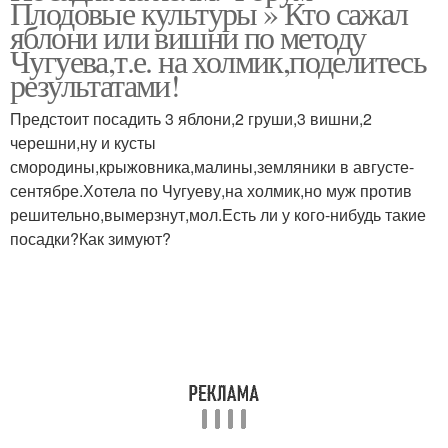
Плодовые культуры » Кто сажал
яблони или вишни по методу
Чугуева,т.е. на холмик,поделитесь
результатами!
Предстоит посадить 3 яблони,2 груши,3 вишни,2
черешни,ну и кусты
смородины,крыжовника,малины,земляники в августе-
сентябре.Хотела по Чугуеву,на холмик,но муж против
решительно,вымерзнут,мол.Есть ли у кого-нибудь такие
посадки?Как зимуют?