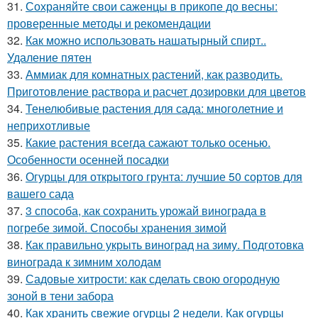
31.
Сохраняйте свои саженцы в прикопе до весны:
проверенные методы и рекомендации
32.
Как можно использовать нашатырный спирт..
Удаление пятен
33.
Аммиак для комнатных растений, как разводить.
Приготовление раствора и расчет дозировки для цветов
34.
Тенелюбивые растения для сада: многолетние и
неприхотливые
35.
Какие растения всегда сажают только осенью.
Особенности осенней посадки
36.
Огурцы для открытого грунта: лучшие 50 сортов для
вашего сада
37.
3 способа, как сохранить урожай винограда в
погребе зимой. Способы хранения зимой
38.
Как правильно укрыть виноград на зиму. Подготовка
винограда к зимним холодам
39.
Садовые хитрости: как сделать свою огородную
зоной в тени забора
40.
Как хранить свежие огурцы 2 недели. Как огурцы