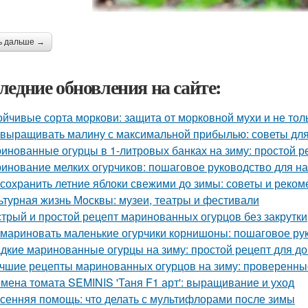
ь дальше →
ледние обновления на сайте:
ойчивые сорта моркови: защита от морковной мухи и не тол
 выращивать малину с максимальной прибылью: советы дл
инованные огурцы в 1-литровых банках на зиму: простой р
инование мелких огурчиков: пошаговое руководство для 
 сохранить летние яблоки свежими до зимы: советы и реко
ьтурная жизнь Москвы: музеи, театры и фестивали
трый и простой рецепт маринованных огурцов без закрутки
 мариновать маленькие огурчики корнишоны: пошаговое р
дкие маринованные огурцы на зиму: простой рецепт для 
чшие рецепты маринованных огурцов на зиму: проверенны
мена томата SEMINIS 'Таня F1 арт': выращивание и уход
сенняя помощь: что делать с мультифлорами после зимы