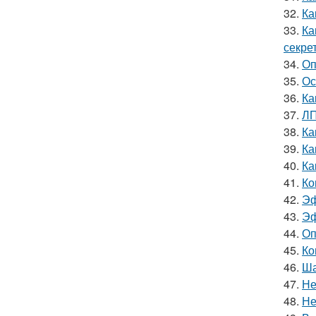
32.
Ка
33.
Ка
секре
34.
Оп
35.
Ос
36.
Ка
37.
ЛП
38.
Ка
39.
Ка
40.
Ка
41.
Ко
42.
Эф
43.
Эф
44.
Оп
45.
Ко
46.
Ша
47.
Не
48.
Не