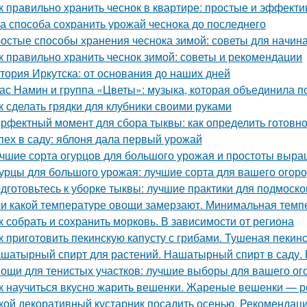
к правильно хранить чеснок в квартире: простые и эффект
а способа сохранить урожай чеснока до последнего
остые способы хранения чеснока зимой: советы для начи
к правильно хранить чеснок зимой: советы и рекомендации
тория Иркутска: от основания до наших дней
ас Намин и группа «Цветы»: музыка, которая объединила п
к сделать грядки для клубники своими руками
рфектный момент для сбора тыквы: как определить готовно
пех в саду: яблоня дала первый урожай
чшие сорта огурцов для большого урожая и простоты выр
урцы для большого урожая: лучшие сорта для вашего огор
дготовьтесь к уборке тыквы: лучшие практики для подмоско
и какой температуре овощи замерзают. Минимальная тем
к собрать и сохранить морковь. В зависимости от региона
к приготовить пекинскую капусту с грибами. Тушеная пекинс
шатырный спирт для растений. Нашатырный спирт в саду. 
ощи для тенистых участков: лучшие выборы для вашего ог
к научиться вкусно жарить вешенки. Жареные вешенки — р
кой декоративный кустарник посадить осенью. Рекомендаци