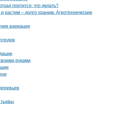
град портится: что делать?
 и растим – долго храним. Агротехнические
тние вариации
 плодов
ндации
 своими руками
ации
ени
м
деревьев
и тыквы