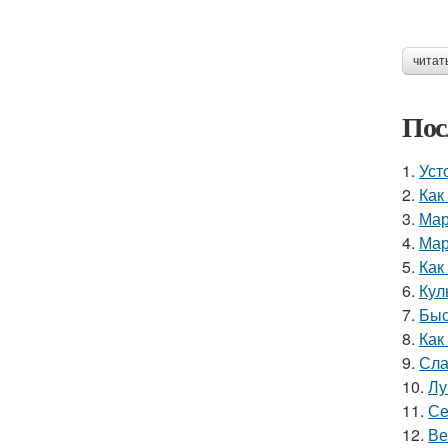
читат
Пос
1.
Уст
2.
Как
3.
Мар
4.
Мар
5.
Как
6.
Кул
7.
Быс
8.
Как
9.
Сла
10.
Лу
11.
Се
12.
Ве