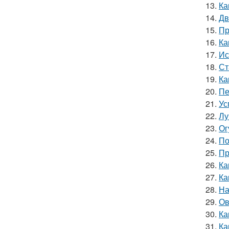
13.
Ка
14.
Дв
15.
Пр
16.
Ка
17.
Ис
18.
Ст
19.
Ка
20.
Пе
21.
Ус
22.
Лу
23.
Ог
24.
По
25.
Пр
26.
Ка
27.
Ка
28.
На
29.
Ов
30.
Ка
31.
Ка