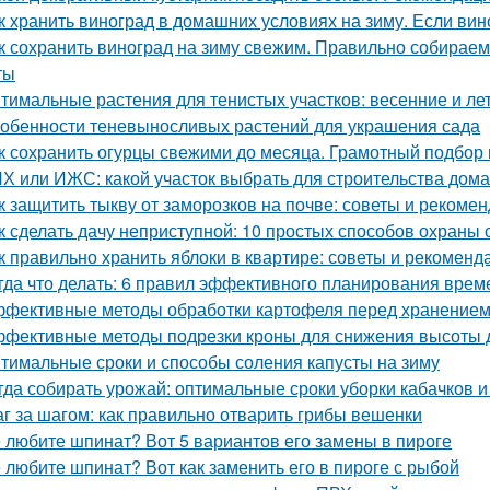
к хранить виноград в домашних условиях на зиму. Если вино
к сохранить виноград на зиму свежим. Правильно собираем
ты
тимальные растения для тенистых участков: весенние и ле
обенности теневыносливых растений для украшения сада
к сохранить огурцы свежими до месяца. Грамотный подбор
Х или ИЖС: какой участок выбрать для строительства дома
к защитить тыкву от заморозков на почве: советы и рекоме
к сделать дачу неприступной: 10 простых способов охраны
к правильно хранить яблоки в квартире: советы и рекоменд
гда что делать: 6 правил эффективного планирования врем
фективные методы обработки картофеля перед хранение
фективные методы подрезки кроны для снижения высоты 
тимальные сроки и способы соления капусты на зиму
гда собирать урожай: оптимальные сроки уборки кабачков 
г за шагом: как правильно отварить грибы вешенки
 любите шпинат? Вот 5 вариантов его замены в пироге
 любите шпинат? Вот как заменить его в пироге с рыбой