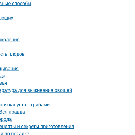
ивные способы
нающих
околения
сть плодов
ащивания
ода
вья
пература для выживания овощей
кая капуста с грибами
Вся правда
орода
ецепты и секреты приготовления
и по посадке