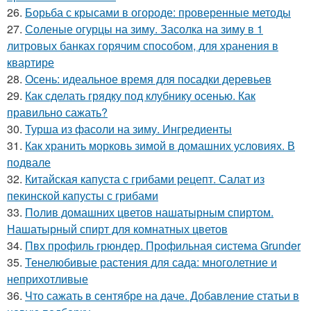
26.
Борьба с крысами в огороде: проверенные методы
27.
Соленые огурцы на зиму. Засолка на зиму в 1
литровых банках горячим способом, для хранения в
квартире
28.
Осень: идеальное время для посадки деревьев
29.
Как сделать грядку под клубнику осенью. Как
правильно сажать?
30.
Турша из фасоли на зиму. Ингредиенты
31.
Как хранить морковь зимой в домашних условиях. В
подвале
32.
Китайская капуста с грибами рецепт. Салат из
пекинской капусты с грибами
33.
Полив домашних цветов нашатырным спиртом.
Нашатырный спирт для комнатных цветов
34.
Пвх профиль грюндер. Профильная система Grunder
35.
Тенелюбивые растения для сада: многолетние и
неприхотливые
36.
Что сажать в сентябре на даче. Добавление статьи в