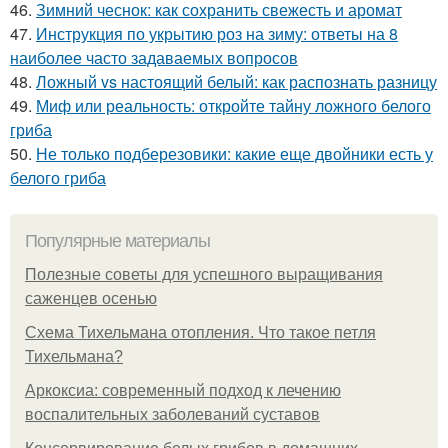
46.
Зимний чеснок: как сохранить свежесть и аромат
47.
Инструкция по укрытию роз на зиму: ответы на 8
наиболее часто задаваемых вопросов
48.
Ложный vs настоящий белый: как распознать разницу
49.
Миф или реальность: откройте тайну ложного белого
гриба
50.
Не только подберезовики: какие еще двойники есть у
белого гриба
Популярные материалы
Полезные советы для успешного выращивания
саженцев осенью
Схема Тихельмана отопления. Что такое петля
Тихельмана?
Аркоксиа: современный подход к лечению
воспалительных заболеваний суставов