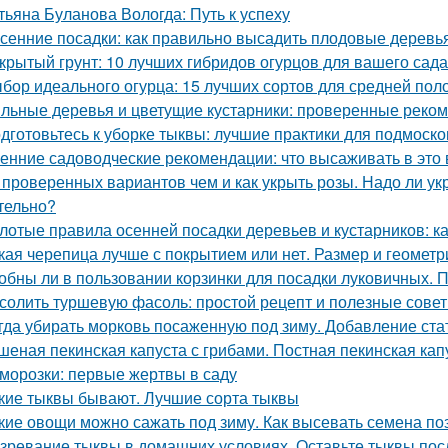
тьяна Буланова Вологда: Путь к успеху
сенние посадки: как правильно высадить плодовые деревь
крытый грунт: 10 лучших гибридов огурцов для вашего сада
бор идеального огурца: 15 лучших сортов для средней пол
льные деревья и цветущие кустарники: проверенные реком
дготовьтесь к уборке тыквы: лучшие практики для подмоско
енние садоводческие рекомендации: что высаживать в это 
 проверенных вариантов чем и как укрыть розы. Надо ли укр
тельно?
лотые правила осенней посадки деревьев и кустарников: ка
кая черепица лучше с покрытием или нет. Размер и геометр
обны ли в пользовании корзинки для посадки луковичных. 
солить туршевую фасоль: простой рецепт и полезные сове
гда убирать морковь посаженную под зиму. Добавление ста
шеная пекинская капуста с грибами. Постная пекинская кап
морозки: первые жертвы в саду
кие тыквы бывают. Лучшие сорта тыквы
кие овощи можно сажать под зиму. Как высевать семена п
зревание тыквы в домашних условиях. Оставьте тыквы посл