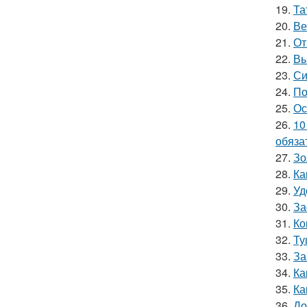
19.
Та
20.
Ве
21.
От
22.
Вы
23.
Си
24.
По
25.
Ос
26.
10
обяза
27.
Зо
28.
Ка
29.
Уд
30.
За
31.
Ко
32.
Ту
33.
За
34.
Ка
35.
Ка
36.
До