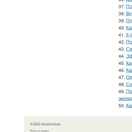
37.
Пл
38.
Вк
39.
Пл
40.
Ка
41.
5 
42.
По
43.
Се
44.
Эф
45.
Ка
46.
Ка
47.
Оп
48.
Ср
49.
Пр
эколо
50.
Ка
© 2026 Дачная жизнь
Жизнь за городом