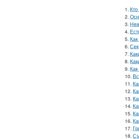
1.
Кто
2.
Осн
3.
Hea
4.
Ест
5.
Как
6.
Сек
7.
Как
8.
Как
9.
Как
10.
Вс
11.
Ка
12.
Ка
13.
Ка
14.
Ка
15.
Ка
16.
Ка
17.
Гр
18.
Съ