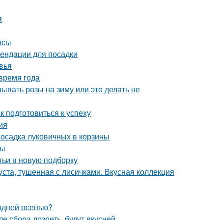
я
осы
ендации для посадки
вья
время года
ывать розы на зиму или это делать не
к подготовиться к успеху
ия
Посадка луковичных в корзины
ты
тьи в новую подборку
уста, тушенная с лисичками. Вкусная коллекция
оздней осенью?
е сбора дозреть, будут вкусней