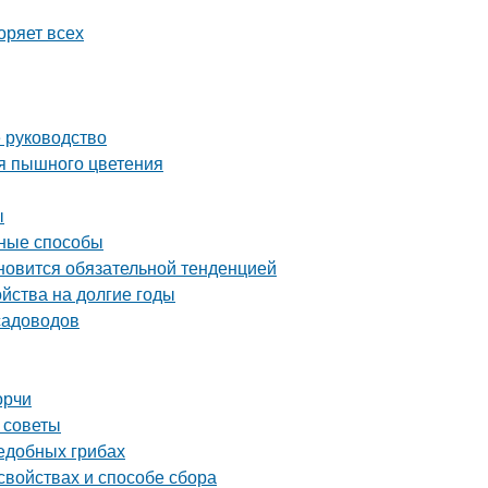
оряет всех
е руководство
ся пышного цветения
ы
вные способы
ановится обязательной тенденцией
ойства на долгие годы
садоводов
орчи
 советы
ъедобных грибах
свойствах и способе сбора