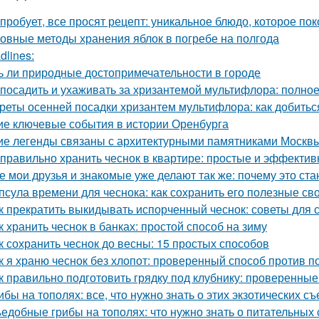
 пробует, все просят рецепт: уникальное блюдо, которое пок
овные методы хранения яблок в погребе на полгода
dlines:
ь ли природные достопримечательности в городе
 посадить и ухаживать за хризантемой мультифлора: полно
реты осенней посадки хризантем мультифлора: как добить
ие ключевые события в истории Оренбурга
ие легенды связаны с архитектурными памятниками Москв
 правильно хранить чеснок в квартире: простые и эффекти
е мои друзья и знакомые уже делают так же: почему это ст
псула времени для чеснока: как сохранить его полезные св
к прекратить выкидывать испорченный чеснок: советы для 
к хранить чеснок в банках: простой способ на зиму
к сохранить чеснок до весны: 15 простых способов
к я храню чеснок без хлопот: проверенный способ против п
к правильно подготовить грядку под клубнику: проверенные
ибы на тополях: все, что нужно знать о этих экзотических с
едобные грибы на тополях: что нужно знать о питательных 