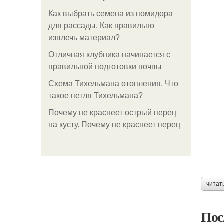
Как выбрать семена из помидора
для рассады. Как правильно
извлечь материал?
Отличная клубника начинается с
правильной подготовки почвы
Схема Тихельмана отопления. Что
такое петля Тихельмана?
Почему не краснеет острый перец
на кусту. Почему не краснеет перец
читат
Пос