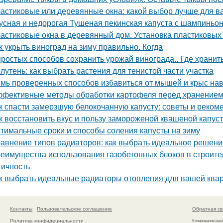
астиковые или деревянные окна: какой выбор лучше для в
усная и недорогая Тушеная пекинская капуста с шампиньо
астиковые окна в деревянный дом. Установка пластиковых 
к укрыть виноград на зиму правильно. Когда
простых способов сохранить урожай винограда.. Где хранит
лутень: как выбрать растения для тенистой части участка
мь проверенных способов избавиться от мышей и крыс нав
фективные методы обработки картофеля перед хранение
к спасти замерзшую белокочанную капусту: советы и реком
к восстановить вкус и пользу замороженой квашеной капус
тимальные сроки и способы соления капусты на зиму
авнение типов радиаторов: как выбрать идеальное решени
еимущества использования газобетонных блоков в строите
гичность
к выбрать идеальные радиаторы отопления для вашей ква
Контакты
Пользовательское соглашение
Обратная св
Политика конфидециальности
Копирование раз