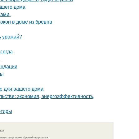
ашего дома
нами.
окон в доме из бревна
ь урожай?
сегда
м
ендации
ты
е для вашего дома
льстве: экономия, энергоэффективность,
ртиры
язь
решено при указании обратной гиперссылки.