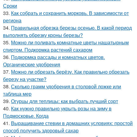
Сроки
33.
Как собрать и сохранить морковь. В зависимости от
региона
34.
Правильная обрезка березы осенью. В какой период
выполнять обрезку кроны березы?
35.
Можно ли поливать комнатные цветы нашатырным
спиртом. Подкормка растений сахаром
36.
Подкормка рассады и комнатных цветов.
Органические удобрения
37.
Можно ли обрезать берёзу. Как правильно обрезать
березу на участке?
38.
Сколько грамм удобрения в столовой ложке или
таблица мер
39.
Огурцы для теплицы: как выбрать лучший сорт
40.
Как нужно правильно укрыть розы на зиму в
Подмосковье. Когда
41.
Выращивание стевии в домашних условиях: простой
способ получить здоровый сахар