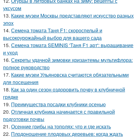
12.
Огурцы в литровых банках на зиму: рецепты с
уксусом
13.
Какие музеи Москвы представляют искусство разных
эпох
14.
Семена томата Таня F1: скороспелый и
высокоурожайный выбор для вашего сада
15.
Семена томата SEMINIS 'Таня F1 арт': выращивание
и уход
16.
Секреты удачной зимовки хризантемы мультифлора:
полное руководство
17.
Какие музеи Ульяновска считаются обязательными
для посещения
18.
Как за один сезон оздоровить почву в клубничной
грядке
19.
Преимущества посадки клубники осенью
20.
Отличная клубника начинается с правильной
подготовки почвы
21.
Осенние грибы на тополях: что и где искать
22.
Плодоношение плодовых деревьев: когда ждать