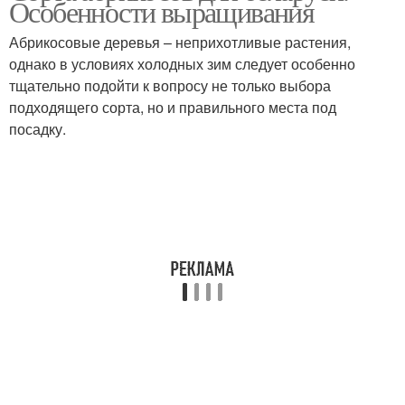
Особенности выращивания
подмосковья
Абрикосовые деревья – неприхотливые растения,
однако в условиях холодных зим следует особенно
Абрикос для западной
тщательно подойти к вопросу не только выбора
Абрикос из косточки
беларуси
подходящего сорта, но и правильного места под
посадку.
Абрикос в суровом
Абрикосы в саду
климате