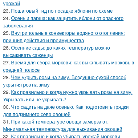
урожай
23.
Пошаговый гид по посадке яблони по схеме
24.
Осень и парша: как защитить яблони от опасного
заболевания
25.
Внутрипольные конвекторы водяного отопления:
принцип действия и преимущества
26.
Осенние сады: до каких температур можно
высаживать саженцы
27.
Время для сбора моркови: как выкапывать морковь в
средней полосе
28.
Чем укрыть розы на зиму. Воздушно-сухой способ
укрытия роз на зиму
29.
Как правильно и когда нужно укрывать розы на зиму.
Укрывать или не укрывать?
30.
Что садить на даче осенью. Как подготовить грядки
для подзимнего сева овощей
31.
При какой температуре овощи замерзают.
Минимальная температура для выживания овощей
32.
Как правильно и когда убирать урожай моркови.