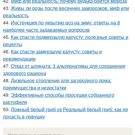
42.
Миф или реальность: почему редька боится мороза
43.
Живы ли розы после весенних заморозков: миф или
реальность
44.
Инструкция по укрытию роз на зиму: ответы на 8
наиболее часто задаваемых вопросов
45.
Как спасти подмерзшую капусту: полезные советы и
рецепты
46.
Как спасти замерзшую капусту: советы и
рекомендации
47.
Отказ от шпината: 3 альтернативы для сохранения
здорового рациона
48.
Дизельное отопление для загородного дома:
преимущества и недостатки
49.
Эффективные способы просушки собранного
картофеля
50.
Ложный белый гриб vs Реальный белый гриб: как не
попасть в ловушку