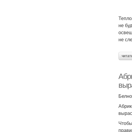
Тепло
не бу
освещ
не сл
читат
Абр
выр
Белно
Абрик
вырас
Чтобы
прави