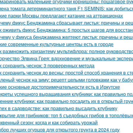
 мариновать маленькие огурчики корнишоны: пошаговое р
ена томата детерминантного таня F1 SEMINIS: как добитьс
кие парки Москвы предлагают катание на аттракционах
чему фикус Бенджамина сбрасывает листья: причины и ре
к оживить фикус Бенджамина: 5 простых шагов для восста
чему у фикуса бенджамина желтеют листья: причины и ре
кие современные культурные центры есть в городе
к размножить хризантему мультифлора: полное руководств
орчество Элвина Грея: вдохновение и музыкальные экспе
к сохранить чеснок: 3 проверенных метода
к сохранить чеснок до весны: простой способ хранения в с
леный чеснок на зиму: рецепт целыми головками как у баб
кие основные достопримечательности есть в Иркутске
креты успешного выращивания клубники: как правильно по
енние клубники: как правильно посадить их в открытый гру
пех в садоводстве: как правильно высадить клубнику
крытие для грибников: топ 5 съедобных грибов в тополёвы
квенный сезон: когда и как собирать урожай
бор лучших огурцов для открытого грунта в 2024 году