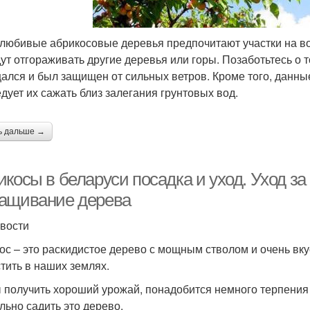
любивые абрикосовые деревья предпочитают участки на во
дут отгораживать другие деревья или горы. Позаботьтесь о 
ался и был защищен от сильных ветров. Кроме того, данны
едует их сажать близ залегания грунтовых вод.
ь дальше →
икосы в беларуси посадка и уход. Уход з
ащивание дерева
вости
ос – это раскидистое дерево с мощным стволом и очень вк
тить в наших землях.
 получить хороший урожай, понадобится немного терпения и
льно садить это дерево.