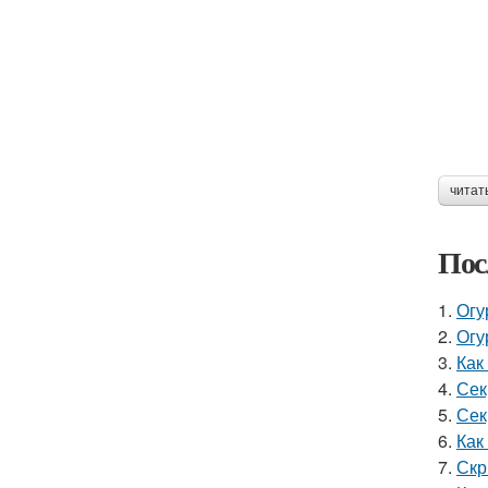
читат
Пос
1.
Огу
2.
Огу
3.
Как
4.
Сек
5.
Сек
6.
Как
7.
Скр