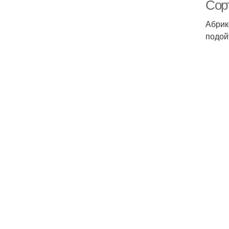
Сор
Абрик
подой