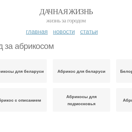
ДАЧНАЯ ЖИЗНЬ
жизнь за городом
главная
новости
статьи
д за абрикосом
икосы для беларуси
Абрикос для беларуси
Бело
Абрикосы для
брикос с описанием
Абр
подмосковья
Абрикос в суровом
Абрикосы в саду