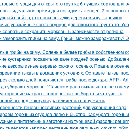
стовые огурцы для открытого грунта: 6 лучших сортов для 
ень – идеальное время для посадки саженцев: 3 основных 
учшай свой сад: основы посадки деревьев и кустарников
мые урожайные сорта огурцов для открытого грунта то. Ур
к собрать и сохранить морковь. В зависимости от региона
к заморозить грибы на зиму. Грибы можно замораживать? Э
лые грибы на зиму. Соленые белые грибы в собственном с
кие кустарники посадить на даче поздней осенью. Добавлен
кие декоративные деревья сажают осенью. Правила осенне
зревание тыквы в домашних условиях. Оставьте тыквы посл
рез сколько дней появляются грибы после дождя.. APP - Arti
гда убирают морковь. "Слишком рано выкапывать не совету
усторонние матрасы-топперы: как выбирать и что учесть
невой огород: как культура влияет на нашу жизнь
обенности теневыносливых растений для украшения сада
ираем горечь из огурцов легко и быстро. Как убрать горечь 
усные и питательные заготовки из туршевой фасоли: рецеп
ль сидератов как предшественников овощных культур: обзо