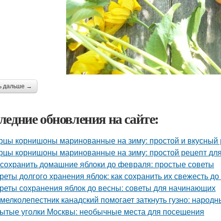
ь дальше →
ледние обновления на сайте:
рцы корнишоны маринованные на зиму: простой и вкусный 
рцы корнишоны маринованные на зиму: простой рецепт дл
 сохранить домашние яблоки до февраля: простые советы
реты долгого хранения яблок: как сохранить их свежесть до
реты сохранения яблок до весны: советы для начинающих
 мелколепестник канадский помогает заткнуть гузно: народ
ытые уголки Москвы: необычные места для посещения