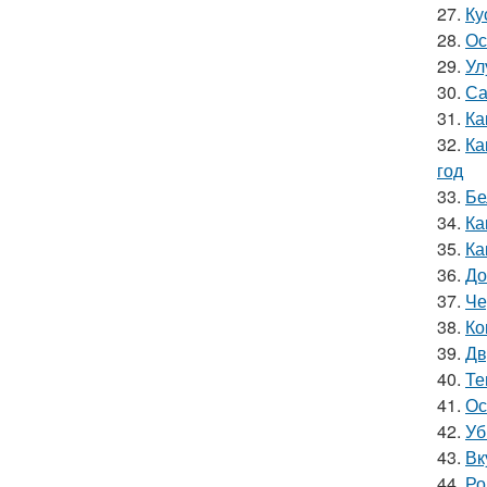
27.
Ку
28.
Ос
29.
Ул
30.
Са
31.
Ка
32.
Ка
год
33.
Бе
34.
Ка
35.
Ка
36.
До
37.
Че
38.
Ко
39.
Дв
40.
Те
41.
Ос
42.
Уб
43.
Вк
44.
Ро