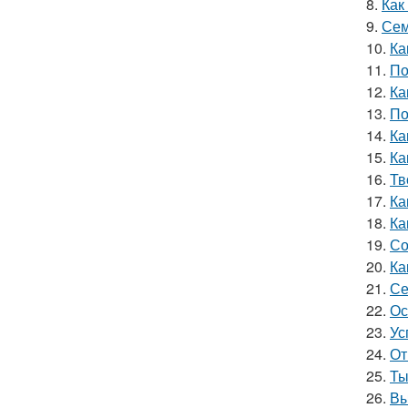
8.
Как
9.
Сем
10.
Ка
11.
По
12.
Ка
13.
По
14.
Ка
15.
Ка
16.
Тв
17.
Ка
18.
Ка
19.
Со
20.
Ка
21.
Се
22.
Ос
23.
Ус
24.
От
25.
Ты
26.
Вы