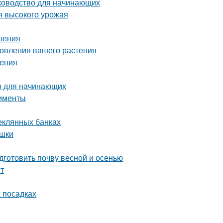
уководство для начинающих
я высокого урожая
шения
новления вашего растения
шения
о для начинающих
рименты
теклянных банках
ушки
дготовить почву весной и осенью
нт
х посадках