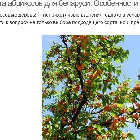
климате
та абрикосов для беларуси. Особенност
осовые деревья – неприхотливые растения, однако в услов
ти к вопросу не только выбора подходящего сорта, но и пра