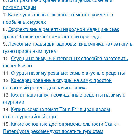
рекомендации
7.
Какие уникальные экспонаты можно увидеть в
необычных музеях
8.
Эффективные рецепты народной медицины: как
трава 'Заткни гузно' помогает при простуде
9.
Лечебные травы для здоровья кишечника: как заткнуть
гузно природным путем
10.
Огурцы на зиму: 5 интересных способов заготовить
их необычно
11.
Огурцы на зиму резаные: самые вкусные рецепты
12.
Консервированные огурцы на зиму: простой
пошаговый рецепт для начинающих
13.
Кухня наизнанку: неожиданные рецепты на зиму с
огурцами
14.
Купить семена томат Таня F1: выращиваем
высокоурожайный сорт
15.
Какие основные достопримечательности Санкт-
Петербурга рекомендуют посетить туристам