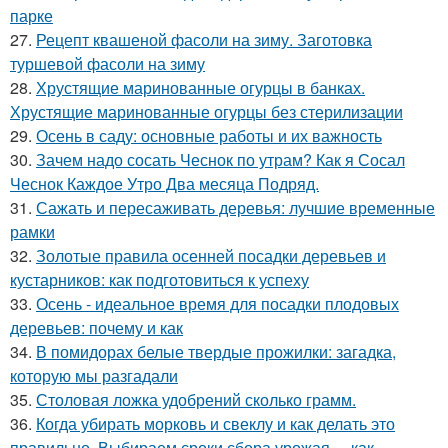
парке
27.
Рецепт квашеной фасоли на зиму. Заготовка
туршевой фасоли на зиму
28.
Хрустящие маринованные огурцы в банках.
Хрустящие маринованные огурцы без стерилизации
29.
Осень в саду: основные работы и их важность
30.
Зачем надо сосать Чеснок по утрам? Как я Сосал
Чеснок Каждое Утро Два месяца Подряд.
31.
Сажать и пересаживать деревья: лучшие временные
рамки
32.
Золотые правила осенней посадки деревьев и
кустарников: как подготовиться к успеху
33.
Осень - идеальное время для посадки плодовых
деревьев: почему и как
34.
В помидорах белые твердые прожилки: загадка,
которую мы разгадали
35.
Столовая ложка удобрений сколько грамм.
36.
Когда убирать морковь и свеклу и как делать это
правильно. Выбираем сроки сбора урожая –, как