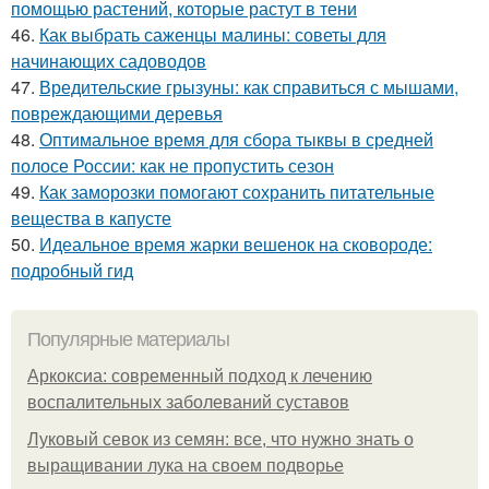
помощью растений, которые растут в тени
46.
Как выбрать саженцы малины: советы для
начинающих садоводов
47.
Вредительские грызуны: как справиться с мышами,
повреждающими деревья
48.
Оптимальное время для сбора тыквы в средней
полосе России: как не пропустить сезон
49.
Как заморозки помогают сохранить питательные
вещества в капусте
50.
Идеальное время жарки вешенок на сковороде:
подробный гид
Популярные материалы
Аркоксиа: современный подход к лечению
воспалительных заболеваний суставов
Луковый севок из семян: все, что нужно знать о
выращивании лука на своем подворье