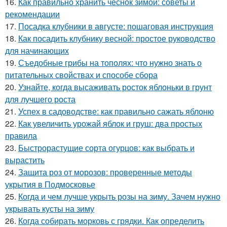
16.
Как правильно хранить чеснок зимой: советы и
рекомендации
17.
Посадка клубники в августе: пошаговая инструкция
18.
Как посадить клубнику весной: простое руководство
для начинающих
19.
Съедобные грибы на тополях: что нужно знать о
питательных свойствах и способе сбора
20.
Узнайте, когда высаживать росток яблоньки в грунт
для лучшего роста
21.
Успех в садоводстве: как правильно сажать яблоню
22.
Как увеличить урожай яблок и груш: два простых
правила
23.
Быстрорастущие сорта огурцов: как выбрать и
вырастить
24.
Защита роз от морозов: проверенные методы
укрытия в Подмосковье
25.
Когда и чем лучше укрыть розы на зиму. Зачем нужно
укрывать кусты на зиму
26.
Когда собирать морковь с грядки. Как определить