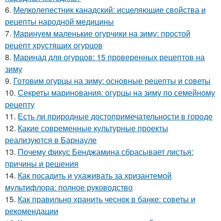
6.
Мелколепестник канадский: исцеляющие свойства и
рецепты народной медицины
7.
Маринуем маленькие огурчики на зиму: простой
рецепт хрустящих огурцов
8.
Маринад для огурцов: 15 проверенных рецептов на
зиму
9.
Готовим огурцы на зиму: основные рецепты и советы
10.
Секреты маринования: огурцы на зиму по семейному
рецепту
11.
Есть ли природные достопримечательности в городе
12.
Какие современные культурные проекты
реализуются в Барнауле
13.
Почему фикус Бенджамина сбрасывает листья:
причины и решения
14.
Как посадить и ухаживать за хризантемой
мультифлора: полное руководство
15.
Как правильно хранить чеснок в банке: советы и
рекомендации