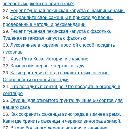
зрелость моркови по признакам?
27.
Рецепт тушеная пекинская капуста с шампиньонами.
28.
Сохраняйте свои саженцы в прикопе до весны:
проверенные методы и рекомендации
29.
Рецепт тушеная пекинская капуста с фасолью.
Тушеная китайская капуста с фасолью
30.
Луковичные в корзине: простой способ посадить
луковицы
31.
Хаус Рита Коза: История и значение
32.
Заморозки: первые жертвы в саду
33.
Какие растения всегда сажают только осенью.
Особенности осенней посадки
34.
Что посадить в сентябре. Что посадить в огороде в
сентябре
35.
Огурцы для открытого грунта: лучшие 50 сортов для
вашего сада
36.
Как сохранить саженцы винограда в зимнее время.
Как и где хранить саженцы и черенки винограда зимой.
37.
В тени большого дерева: история и значение