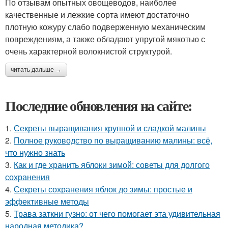
По отзывам опытных овощеводов, наиболее
качественные и лежкие сорта имеют достаточно
плотную кожуру слабо подверженную механическим
повреждениям, а также обладают упругой мякотью с
очень характерной волокнистой структурой.
читать дальше →
Последние обновления на сайте:
1.
Секреты выращивания крупной и сладкой малины
2.
Полное руководство по выращиванию малины: всё,
что нужно знать
3.
Как и где хранить яблоки зимой: советы для долгого
сохранения
4.
Секреты сохранения яблок до зимы: простые и
эффективные методы
5.
Трава заткни гузно: от чего помогает эта удивительная
народная методика?