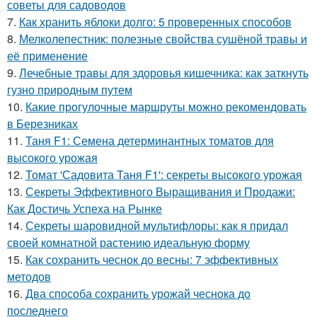
советы для садоводов
7.
Как хранить яблоки долго: 5 проверенных способов
8.
Мелколепестник: полезные свойства сушёной травы и
её применение
9.
Лечебные травы для здоровья кишечника: как заткнуть
гузно природным путем
10.
Какие прогулочные маршруты можно рекомендовать
в Березниках
11.
Таня F1: Семена детерминантных томатов для
высокого урожая
12.
Томат 'Садовита Таня F1': секреты высокого урожая
13.
Секреты Эффективного Выращивания и Продажи:
Как Достичь Успеха на Рынке
14.
Секреты шаровидной мультифлоры: как я придал
своей комнатной растению идеальную форму
15.
Как сохранить чеснок до весны: 7 эффективных
методов
16.
Два способа сохранить урожай чеснока до
последнего