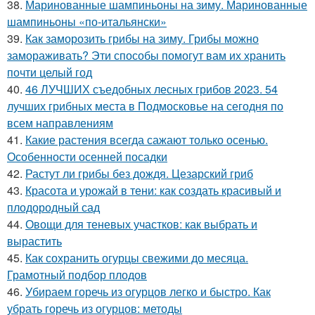
38.
Маринованные шампиньоны на зиму. Маринованные
шампиньоны «по-итальянски»
39.
Как заморозить грибы на зиму. Грибы можно
замораживать? Эти способы помогут вам их хранить
почти целый год
40.
46 ЛУЧШИХ съедобных лесных грибов 2023. 54
лучших грибных места в Подмосковье на сегодня по
всем направлениям
41.
Какие растения всегда сажают только осенью.
Особенности осенней посадки
42.
Растут ли грибы без дождя. Цезарский гриб
43.
Красота и урожай в тени: как создать красивый и
плодородный сад
44.
Овощи для теневых участков: как выбрать и
вырастить
45.
Как сохранить огурцы свежими до месяца.
Грамотный подбор плодов
46.
Убираем горечь из огурцов легко и быстро. Как
убрать горечь из огурцов: методы