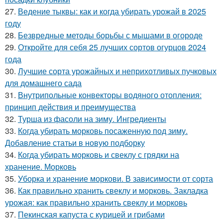
27.
Ведение тыквы: как и когда убирать урожай в 2025
году
28.
Безвредные методы борьбы с мышами в огороде
29.
Откройте для себя 25 лучших сортов огурцов 2024
года
30.
Лучшие сорта урожайных и неприхотливых пучковых
для домашнего сада
31.
Внутрипольные конвекторы водяного отопления:
принцип действия и преимущества
32.
Турша из фасоли на зиму. Ингредиенты
33.
Когда убирать морковь посаженную под зиму.
Добавление статьи в новую подборку
34.
Когда убирать морковь и свеклу с грядки на
хранение. Морковь
35.
Уборка и хранение моркови. В зависимости от сорта
36.
Как правильно хранить свеклу и морковь. Закладка
урожая: как правильно хранить свеклу и морковь
37.
Пекинская капуста с курицей и грибами