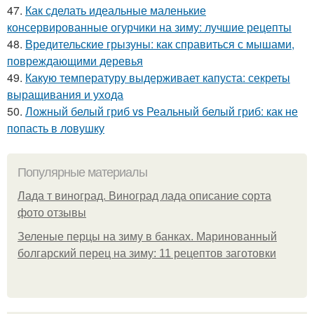
47.
Как сделать идеальные маленькие
консервированные огурчики на зиму: лучшие рецепты
48.
Вредительские грызуны: как справиться с мышами,
повреждающими деревья
49.
Какую температуру выдерживает капуста: секреты
выращивания и ухода
50.
Ложный белый гриб vs Реальный белый гриб: как не
попасть в ловушку
Популярные материалы
Лада т виноград. Виноград лада описание сорта
фото отзывы
Зеленые перцы на зиму в банках. Маринованный
болгарский перец на зиму: 11 рецептов заготовки