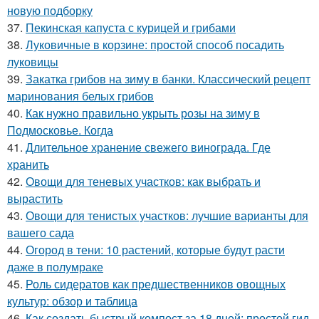
новую подборку
37.
Пекинская капуста с курицей и грибами
38.
Луковичные в корзине: простой способ посадить
луковицы
39.
Закатка грибов на зиму в банки. Классический рецепт
маринования белых грибов
40.
Как нужно правильно укрыть розы на зиму в
Подмосковье. Когда
41.
Длительное хранение свежего винограда. Где
хранить
42.
Овощи для теневых участков: как выбрать и
вырастить
43.
Овощи для тенистых участков: лучшие варианты для
вашего сада
44.
Огород в тени: 10 растений, которые будут расти
даже в полумраке
45.
Роль сидератов как предшественников овощных
культур: обзор и таблица
46.
Как создать быстрый компост за 18 дней: простой гид