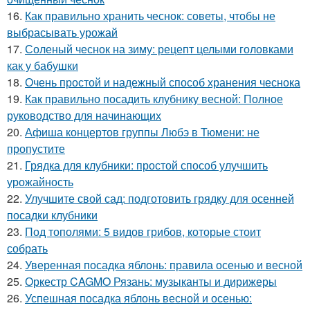
16.
Как правильно хранить чеснок: советы, чтобы не
выбрасывать урожай
17.
Соленый чеснок на зиму: рецепт целыми головками
как у бабушки
18.
Очень простой и надежный способ хранения чеснока
19.
Как правильно посадить клубнику весной: Полное
руководство для начинающих
20.
Афиша концертов группы Любэ в Тюмени: не
пропустите
21.
Грядка для клубники: простой способ улучшить
урожайность
22.
Улучшите свой сад: подготовить грядку для осенней
посадки клубники
23.
Под тополями: 5 видов грибов, которые стоит
собрать
24.
Уверенная посадка яблонь: правила осенью и весной
25.
Оркестр CAGMO Рязань: музыканты и дирижеры
26.
Успешная посадка яблонь весной и осенью: