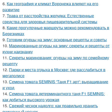
6.
Как география и климат Воронежа влияют на его
развитие
7.
Трава от расстройства желудка: Естественные
средства для здоровья пищеварительной системы
8.
Какие прогулочные маршруты можно рекомендовать в
Березниках
9.
Готовим огурцы на зиму: основные рецепты и советы
10.
Маринованные огурцы на зиму: секреты и рецепты от
кухни наизнанку
11.
Секреты маринования: огурцы на зиму по семейному
рецепту
12.
Парки и места отдыха в Москве: где расслабиться в
мегаполисе
13.
Семена томата SEMINIS 'Таня F1 арт': выращивание
и уход
14.
Семена томата детерминантного таня F1 SEMINIS:
как добиться высокого урожая
15.
Свежий чеснок надолго: как правильно хранить
очищенный чеснок