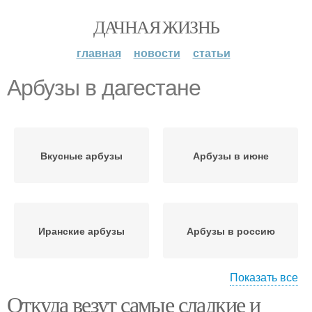
ДАЧНАЯ ЖИЗНЬ
главная
новости
статьи
Арбузы в дагестане
Вкусные арбузы
Арбузы в июне
Иранские арбузы
Арбузы в россию
Показать все
Откуда везут самые сладкие и
Арбузы в июле
Тепличные арбузы