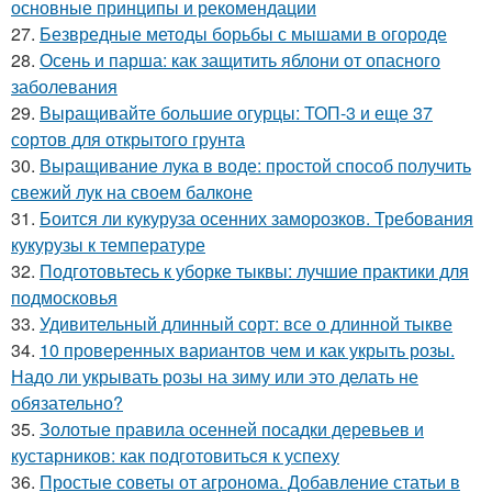
основные принципы и рекомендации
27.
Безвредные методы борьбы с мышами в огороде
28.
Осень и парша: как защитить яблони от опасного
заболевания
29.
Выращивайте большие огурцы: ТОП-3 и еще 37
сортов для открытого грунта
30.
Выращивание лука в воде: простой способ получить
свежий лук на своем балконе
31.
Боится ли кукуруза осенних заморозков. Требования
кукурузы к температуре
32.
Подготовьтесь к уборке тыквы: лучшие практики для
подмосковья
33.
Удивительный длинный сорт: все о длинной тыкве
34.
10 проверенных вариантов чем и как укрыть розы.
Надо ли укрывать розы на зиму или это делать не
обязательно?
35.
Золотые правила осенней посадки деревьев и
кустарников: как подготовиться к успеху
36.
Простые советы от агронома. Добавление статьи в