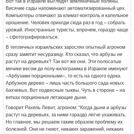
Вот так в Израиле выглядят земляничные поляны.
Висячие сады напоминают автоматизированный цех.
Компьютеры отвечают за климат-контроль и капельное
орошение. Человек приходи сюда раз в год – собрать
урожай. Иностранные туристы, впрочем, гораздо чаще
– сфотографироваться.
В тепличных израильских зарослях опытный агроном
сразу заметит несуразицу. Кто сказал, что арбузы не
растут на деревьях? Так вот же они. Эти полосатые
мячики весом до полу-килограмма в Израиле именуют
«Арбузами порционными», то есть на одного едока.
Арбузное дерево – лишь часть большого сада новых
бахчевых. Вот подвесные тыквы. Чуть в стороне – на
ветках порционные летающие дыни.
Говорит Рахель Левит, агроном: "Когда дыни и арбузы
растут на деревьях, за ними гораздо легче ухаживать.
Но главное, мы решаем таким образом проблему их
болезней. Они не гниют, никаких заражений, никаких