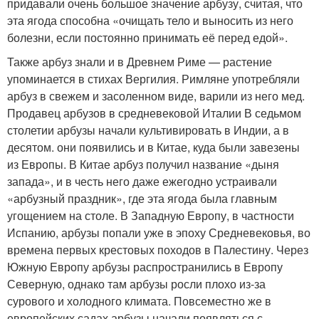
придавали очень большое значение арбузу, считая, что
эта ягода способна «очищать тело и выносить из него
болезни, если постоянно принимать её перед едой».
Также арбуз знали и в Древнем Риме — растение
упоминается в стихах Вергилия. Римляне употребляли
арбуз в свежем и засоленном виде, варили из него мед.
Продавец арбузов в средневековой Италии В седьмом
столетии арбузы начали культивировать в Индии, а в
десятом. они появились и в Китае, куда были завезены
из Европы. В Китае арбуз получил название «дыня
запада», и в честь него даже ежегодно устраивали
«арбузный праздник», где эта ягода была главным
угощением на столе. В Западную Европу, в частности
Испанию, арбузы попали уже в эпоху Средневековья, во
времена первых крестовых походов в Палестину. Через
Южную Европу арбузы распространились в Европу
Северную, однако там арбузы росли плохо из-за
сурового и холодного климата. Повсеместно же в
европейских садах арбузы начали появляться с