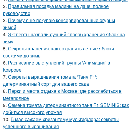
2.
Правильная посадка малины на даче: полное
руководство
3.
Почему я не покупаю консервированные огурцы
зимой
4.
Эксперты назвали лучший способ хранения яблок на
зиму
5.
Секреты хранения: как сохранить летние яблоки
свежими до зимы
6.
Расписание выступлений группы 'Анимация' в
Коврове
7.
Секреты выращивания томата 'Таня F1':
детерминантный сорт для вашего сада
8.
Парки и места отдыха в Москве: где расслабиться в
мегаполисе
9.
Семена томата детерминантного таня F1 SEMINIS: как
добиться высокого урожая
10.
В мае сажаем хризантему мультифлора: секреты
успешного выращивания