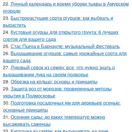
22.
Лунный календарь и время уборки тыквы в Амурском
огороде
23.
Быстрорастущие сорта огурцов: как выбрать и
вырастить
24.
Кустовые огурцы для открытого грунта: 6 лучших
сортов для вашего сада
25.
Стас Пьеха в Барнауле: музыкальный фестиваль
26.
Выращивание огурцов: самые урожайные сорта для
вашего сада
27.
Луковый севок из семян: все, что нужно знать о
выращивании лука на своем подворье
28.
Обрезка на кольцо: основы и принципы
29.
Защита роз от морозов: проверенные методы
укрытия в Подмосковье
30.
Подготовка посадочных ям для деревьев осенью:
основные принципы
31.
Осенние сады: до каких температур можно
высаживать саженцы
32.
Картошка из семян: как выращивать на даче