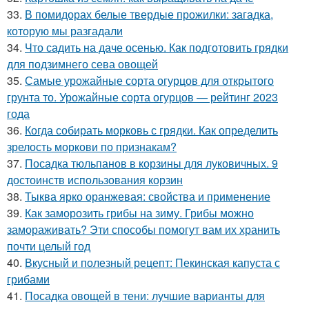
33.
В помидорах белые твердые прожилки: загадка,
которую мы разгадали
34.
Что садить на даче осенью. Как подготовить грядки
для подзимнего сева овощей
35.
Самые урожайные сорта огурцов для открытого
грунта то. Урожайные сорта огурцов — рейтинг 2023
года
36.
Когда собирать морковь с грядки. Как определить
зрелость моркови по признакам?
37.
Посадка тюльпанов в корзины для луковичных. 9
достоинств использования корзин
38.
Тыква ярко оранжевая: свойства и применение
39.
Как заморозить грибы на зиму. Грибы можно
замораживать? Эти способы помогут вам их хранить
почти целый год
40.
Вкусный и полезный рецепт: Пекинская капуста с
грибами
41.
Посадка овощей в тени: лучшие варианты для