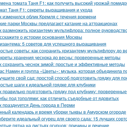
мена томата Таня F1: как получить высокий урожай помид
мат Таня F1: секреты выращивания и ухода
к изменился облик Кремля с течения времени
кие парки Москвы предлагают катание на аттракционах
к размножить хризантему мультифлора: полное руководств
сскажите о истории основания Москвы
изантема: 5 советов для успешного выращивания
остые советы: как сохранить хризантему мультифлору до в
креты хранения чеснока до весны: проверенные методы
к сохранить чеснок зимой: простые и эффективные методы
ас Намин и группа «Цветы»: музыка, которая объединила п
учшите свой сад: простой способ подготовить грядку для по
остые шаги к идеальной грядке для клубники
к правильно подготовить грядку под клубнику: проверенные
ибы под тополями: как отличить съедобные от ядовитых
к празднуется День города в Перми
нный календарь и время уборки тыквы в Амурском огороде
берите идеальный огурец для своего сада: 15 лучших сорто
лтые пятна на листьях огурцов: причины и лечение