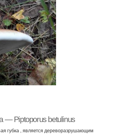
 — Piptoporus betulinus
вая губка , является дереворазрушающим