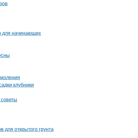
оров
о для начинающих
есны
околения
садки клубники
 советы
в для открытого грунта