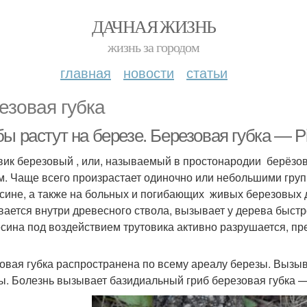
ДАЧНАЯ ЖИЗНЬ
жизнь за городом
главная
новости
статьи
езовая губка
ы растут на березе. Березовая губка — Pip
вик березовый , или, называемый в простонародии берёзо
м. Чаще всего произрастает одиночно или небольшими гру
сине, а также на больных и погибающих живых березовых д
вается внутри древесного ствола, вызывает у дерева быст
сина под воздействием трутовика активно разрушается, пр
овая губка распространена по всему ареалу березы. Вызы
ы. Болезнь вызывает базидиальный гриб березовая губка — Pip