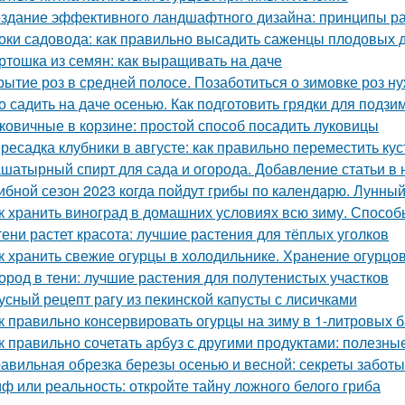
здание эффективного ландшафтного дизайна: принципы ра
оки садовода: как правильно высадить саженцы плодовых 
ртошка из семян: как выращивать на даче
рытие роз в средней полосе. Позаботиться о зимовке роз н
о садить на даче осенью. Как подготовить грядки для подз
ковичные в корзине: простой способ посадить луковицы
ресадка клубники в августе: как правильно переместить ку
шатырный спирт для сада и огорода. Добавление статьи в
ибной сезон 2023 когда пойдут грибы по календарю. Лунный
к хранить виноград в домашних условиях всю зиму. Способ
тени растет красота: лучшие растения для тёплых уголков
к хранить свежие огурцы в холодильнике. Хранение огурцо
ород в тени: лучшие растения для полутенистых участков
усный рецепт рагу из пекинской капусты с лисичками
к правильно консервировать огурцы на зиму в 1-литровых 
к правильно сочетать арбуз с другими продуктами: полезны
авильная обрезка березы осенью и весной: секреты заботы
ф или реальность: откройте тайну ложного белого гриба