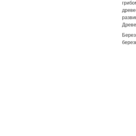
грибо
древе
разви
Древе
Берез
берез