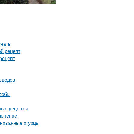
знать
ой рецепт
рецепт
доводов
особы
дные рецепты
менение
ринованные огурцы