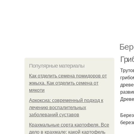
Бер
Гриб
Популярные материалы
Труто
Как отделить семена помидоров от
грибо
жмыха. Как отделить семена от
древе
мякоти
разви
Древе
Аркоксиа: современный подход к
лечению воспалительных
Берез
заболеваний суставов
берез
Крахмальные сорта картофеля. Все
дело в крахмале: какой картофель