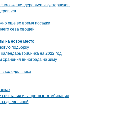
сположения деревьев и кустарников
деревьев
ужно еще во время посадки
имнего сева овощей
сты на новое место
 новую подборку
 календарь грибника на 2022 год
ы хранения винограда на зиму
в в холодильнике
банках
е сочетания и запретные комбинации
 за древесиной