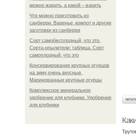
можно жарить, а какой – варить
Что можно приготовить из
санберри. Варенье, компот и другие
заготовки из санберри
Сорт самобесплодный, что это.
Сорта-опылители: таблица. Сорт
самоплодный, что это
Консервирование крупных огурцов
на зиму очень вкусные.
Маринованные крупные огурцы
Комплексное минеральное
удобрение для клубники. Удобрение
читат
для клубники
Каки
Труто