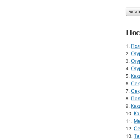
читат
Пос
1.
Пол
2.
Огу
3.
Огу
4.
Огу
5.
Как
6.
Сек
7.
Сек
8.
Пол
9.
Как
10.
Ка
11.
Ме
12.
Се
13.
Та