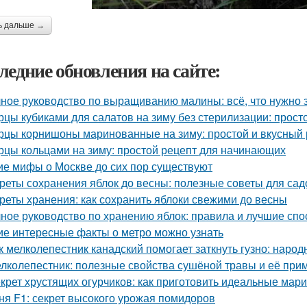
ь дальше →
ледние обновления на сайте:
ное руководство по выращиванию малины: всё, что нужно 
рцы кубиками для салатов на зиму без стерилизации: прост
рцы корнишоны маринованные на зиму: простой и вкусный 
рцы кольцами на зиму: простой рецепт для начинающих
ие мифы о Москве до сих пор существуют
реты сохранения яблок до весны: полезные советы для са
реты хранения: как сохранить яблоки свежими до весны
ное руководство по хранению яблок: правила и лучшие сп
ие интересные факты о метро можно узнать
к мелколепестник канадский помогает заткнуть гузно: наро
лколепестник: полезные свойства сушёной травы и её при
крет хрустящих огурчиков: как приготовить идеальные ма
ня F1: секрет высокого урожая помидоров