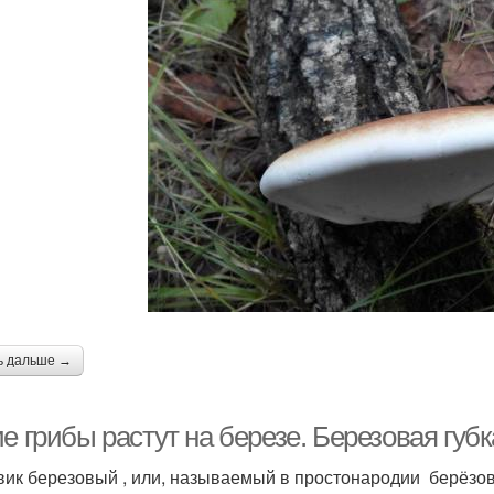
ь дальше →
е грибы растут на березе. Березовая губка
вик березовый , или, называемый в простонародии берёзо