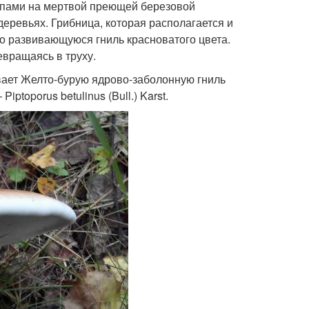
ппами на мертвой преющей березовой
еревьях. Грибница, которая располагается и
ро развивающуюся гниль красноватого цвета.
евращаясь в труху.
вает Желто-бурую ядрово-заболонную гниль
toporus betulinus (Bull.) Karst.