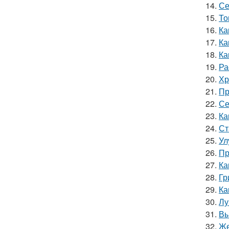
14.
Се
15.
То
16.
Ка
17.
Ка
18.
Ка
19.
Ра
20.
Хр
21.
Пр
22.
Се
23.
Ка
24.
Ст
25.
Ул
26.
Пр
27.
Ка
28.
Гр
29.
Ка
30.
Лу
31.
Вы
32.
Же