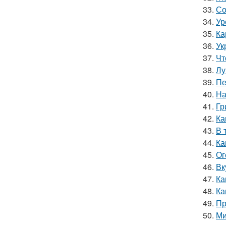
33.
Со
34.
Ур
35.
Ка
36.
Ук
37.
Чт
38.
Лу
39.
Пе
40.
На
41.
Гр
42.
Ка
43.
В 
44.
Ка
45.
Ог
46.
Вк
47.
Ка
48.
Ка
49.
Пр
50.
Ми