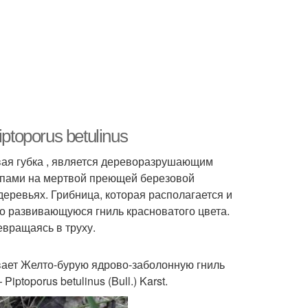
toporus betulinus
вая губка , является дереворазрушающим
ппами на мертвой преющей березовой
еревьях. Грибница, которая располагается и
ро развивающуюся гниль красноватого цвета.
евращаясь в труху.
вает Желто-бурую ядрово-заболонную гниль
toporus betulinus (Bull.) Karst.