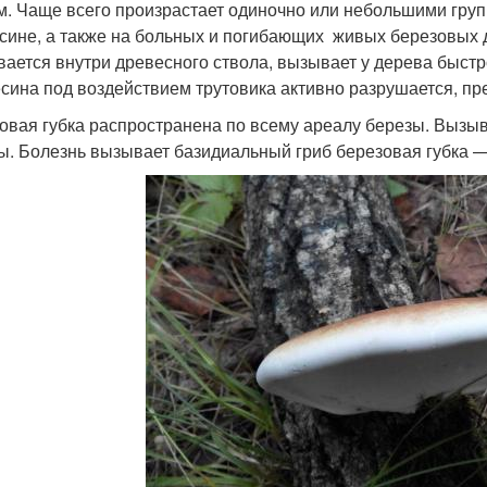
м. Чаще всего произрастает одиночно или небольшими гру
сине, а также на больных и погибающих живых березовых д
вается внутри древесного ствола, вызывает у дерева быст
сина под воздействием трутовика активно разрушается, пр
овая губка распространена по всему ареалу березы. Вызы
ы. Болезнь вызывает базидиальный гриб березовая губка — Pip