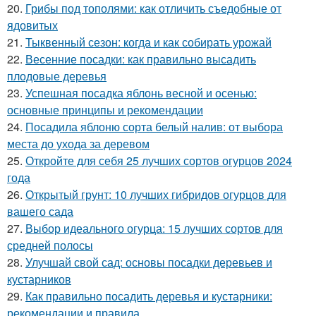
20.
Грибы под тополями: как отличить съедобные от
ядовитых
21.
Тыквенный сезон: когда и как собирать урожай
22.
Весенние посадки: как правильно высадить
плодовые деревья
23.
Успешная посадка яблонь весной и осенью:
основные принципы и рекомендации
24.
Посадила яблоню сорта белый налив: от выбора
места до ухода за деревом
25.
Откройте для себя 25 лучших сортов огурцов 2024
года
26.
Открытый грунт: 10 лучших гибридов огурцов для
вашего сада
27.
Выбор идеального огурца: 15 лучших сортов для
средней полосы
28.
Улучшай свой сад: основы посадки деревьев и
кустарников
29.
Как правильно посадить деревья и кустарники:
рекомендации и правила