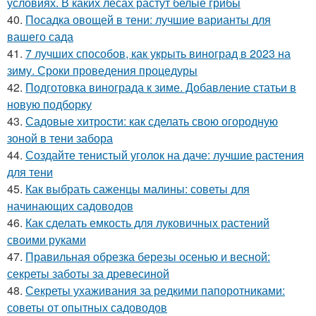
условиях. В каких лесах растут белые грибы
40.
Посадка овощей в тени: лучшие варианты для
вашего сада
41.
7 лучших способов, как укрыть виноград в 2023 на
зиму. Сроки проведения процедуры
42.
Подготовка винограда к зиме. Добавление статьи в
новую подборку
43.
Садовые хитрости: как сделать свою огородную
зоной в тени забора
44.
Создайте тенистый уголок на даче: лучшие растения
для тени
45.
Как выбрать саженцы малины: советы для
начинающих садоводов
46.
Как сделать емкость для луковичных растений
своими руками
47.
Правильная обрезка березы осенью и весной:
секреты заботы за древесиной
48.
Секреты ухаживания за редкими папоротниками:
советы от опытных садоводов