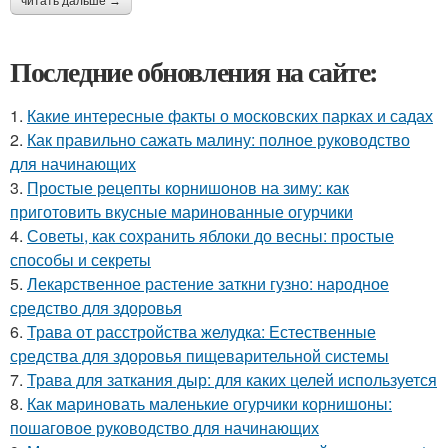
читать дальше →
Последние обновления на сайте:
1.
Какие интересные факты о московских парках и садах
2.
Как правильно сажать малину: полное руководство
для начинающих
3.
Простые рецепты корнишонов на зиму: как
приготовить вкусные маринованные огурчики
4.
Советы, как сохранить яблоки до весны: простые
способы и секреты
5.
Лекарственное растение заткни гузно: народное
средство для здоровья
6.
Трава от расстройства желудка: Естественные
средства для здоровья пищеварительной системы
7.
Трава для заткания дыр: для каких целей используется
8.
Как мариновать маленькие огурчики корнишоны:
пошаговое руководство для начинающих