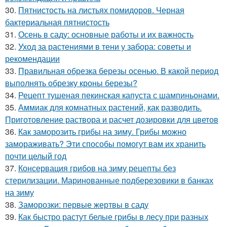
30.
Пятнистость на листьях помидоров. Черная
бактериальная пятнистость
31.
Осень в саду: основные работы и их важность
32.
Уход за растениями в тени у забора: советы и
рекомендации
33.
Правильная обрезка березы осенью. В какой период
выполнять обрезку кроны березы?
34.
Рецепт тушеная пекинская капуста с шампиньонами.
35.
Аммиак для комнатных растений, как разводить.
Приготовление раствора и расчет дозировки для цветов
36.
Как заморозить грибы на зиму. Грибы можно
замораживать? Эти способы помогут вам их хранить
почти целый год
37.
Консервация грибов на зиму рецепты без
стерилизации. Маринованные подберезовики в банках
на зиму
38.
Заморозки: первые жертвы в саду
39.
Как быстро растут белые грибы в лесу при разных