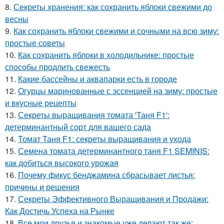
8.
Секреты хранения: как сохранить яблоки свежими до
весны
9.
Как сохранить яблоки свежими и сочными на всю зиму:
простые советы
10.
Как сохранить яблоки в холодильнике: простые
способы продлить свежесть
11.
Какие бассейны и аквапарки есть в городе
12.
Огурцы маринованные с эссенцией на зиму: простые
и вкусные рецепты
13.
Секреты выращивания томата 'Таня F1':
детерминантный сорт для вашего сада
14.
Томат Таня F1: секреты выращивания и ухода
15.
Семена томата детерминантного таня F1 SEMINIS:
как добиться высокого урожая
16.
Почему фикус бенджамина сбрасывает листья:
причины и решения
17.
Секреты Эффективного Выращивания и Продажи:
Как Достичь Успеха на Рынке
18.
Все мои друзья и знакомые уже делают так же: