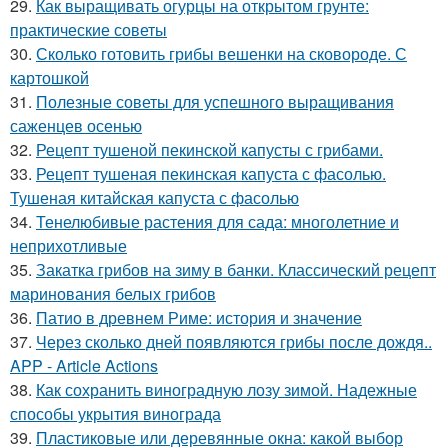
29.
Как выращивать огурцы на открытом грунте:
практические советы
30.
Сколько готовить грибы вешенки на сковороде. С
картошкой
31.
Полезные советы для успешного выращивания
саженцев осенью
32.
Рецепт тушеной пекинской капусты с грибами.
33.
Рецепт тушеная пекинская капуста с фасолью.
Тушеная китайская капуста с фасолью
34.
Тенелюбивые растения для сада: многолетние и
неприхотливые
35.
Закатка грибов на зиму в банки. Классический рецепт
маринования белых грибов
36.
Патио в древнем Риме: история и значение
37.
Через сколько дней появляются грибы после дождя..
APP - Article Actions
38.
Как сохранить виноградную лозу зимой. Надежные
способы укрытия винограда
39.
Пластиковые или деревянные окна: какой выбор