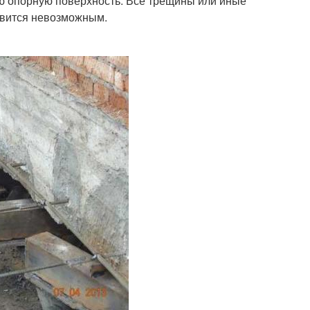
ую опорную поверхность. Все трещины или иные
овится невозможным.