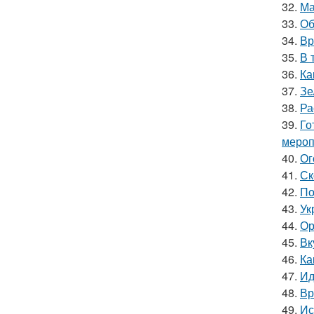
32.
Ма
33.
Об
34.
Вр
35.
В 
36.
Ка
37.
Зе
38.
Ра
39.
Го
мероп
40.
Ог
41.
Ск
42.
По
43.
Ук
44.
Ор
45.
Вк
46.
Ка
47.
Ид
48.
Вр
49.
Ис