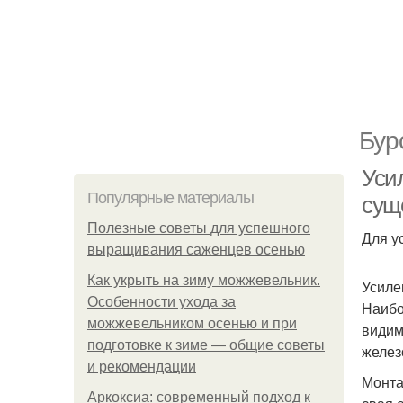
Бур
Уси
Популярные материалы
сущ
Полезные советы для успешного
Для у
выращивания саженцев осенью
Как укрыть на зиму можжевельник.
Усиле
Особенности ухода за
Наибо
можжевельником осенью и при
видим
подготовке к зиме — общие советы
желез
и рекомендации
Монта
Аркоксиа: современный подход к