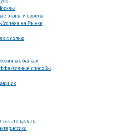
ауле
Москвы
ые этапы и советы
 Успеха на Рынке
ах с солью
теклянных банках
 эффективные способы
инающих
 как это делать
актеристики