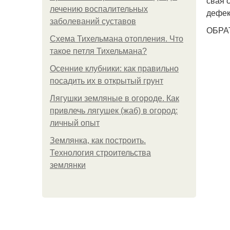
свая 
лечению воспалительных
дефек
заболеваний суставов
ОБРА
Схема Тихельмана отопления. Что
такое петля Тихельмана?
Осенние клубники: как правильно
посадить их в открытый грунт
Лягушки земляные в огороде. Как
привлечь лягушек (жаб) в огород:
личный опыт
Землянка, как построить.
Технология строительства
землянки