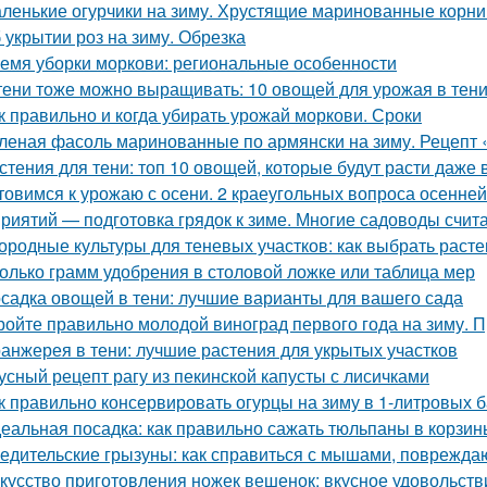
ленькие огурчики на зиму. Хрустящие маринованные корни
 укрытии роз на зиму. Обрезка
емя уборки моркови: региональные особенности
тени тоже можно выращивать: 10 овощей для урожая в тен
к правильно и когда убирать урожай моркови. Сроки
леная фасоль маринованные по армянски на зиму. Рецепт 
стения для тени: топ 10 овощей, которые будут расти даже 
товимся к урожаю с осени. 2 краеугольных вопроса осенней
риятий — подготовка грядок к зиме. Многие садоводы счита
ородные культуры для теневых участков: как выбрать расте
олько грамм удобрения в столовой ложке или таблица мер
садка овощей в тени: лучшие варианты для вашего сада
ройте правильно молодой виноград первого года на зиму. 
анжерея в тени: лучшие растения для укрытых участков
усный рецепт рагу из пекинской капусты с лисичками
к правильно консервировать огурцы на зиму в 1-литровых 
еальная посадка: как правильно сажать тюльпаны в корзин
едительские грызуны: как справиться с мышами, поврежд
кусство приготовления ножек вешенок: вкусное удовольств