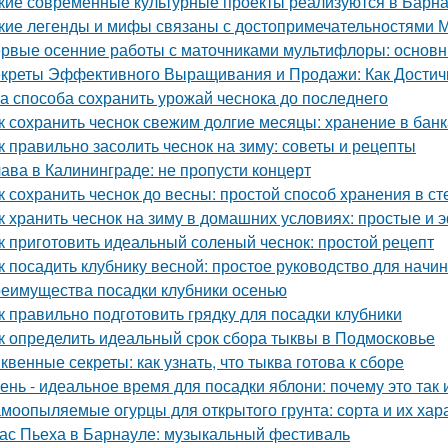
кие современные культурные проекты реализуются в Барн
кие легенды и мифы связаны с достопримечательностями 
рвые осенние работы с маточниками мультифлоры: основн
креты Эффективного Выращивания и Продажи: Как Достичь
а способа сохранить урожай чеснока до последнего
к сохранить чеснок свежим долгие месяцы: хранение в банк
к правильно засолить чеснок на зиму: советы и рецепты
ава в Калининграде: не пропусти концерт
к сохранить чеснок до весны: простой способ хранения в с
к хранить чеснок на зиму в домашних условиях: простые и
к приготовить идеальный соленый чеснок: простой рецепт
к посадить клубнику весной: простое руководство для нач
еимущества посадки клубники осенью
к правильно подготовить грядку для посадки клубники
к определить идеальный срок сбора тыквы в Подмосковье
квенные секреты: как узнать, что тыква готова к сборе
ень - идеальное время для посадки яблони: почему это так и
моопыляемые огурцы для открытого грунта: сорта и их хар
ас Пьеха в Барнауле: музыкальный фестиваль