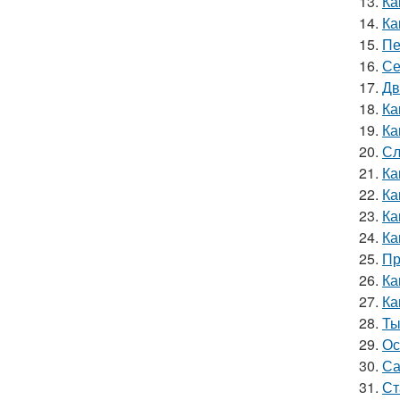
13.
Ка
14.
Ка
15.
Пе
16.
Се
17.
Дв
18.
Ка
19.
Ка
20.
Сл
21.
Ка
22.
Ка
23.
Ка
24.
Ка
25.
Пр
26.
Ка
27.
Ка
28.
Ты
29.
Ос
30.
Са
31.
Ст