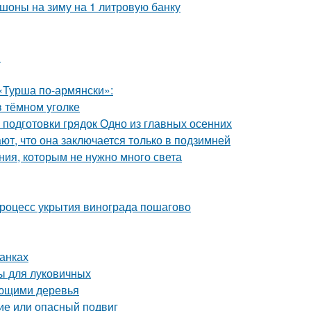
шоны на зиму на 1 литровую банку
и
«Турша по-армянски»:
в тёмном уголке
 подготовки грядок Одно из главных осенних
ют, что она заключается только в подзимней
ния, которым не нужно много света
Процесс укрытия винограда пошагово
банках
ы для луковичных
ающими деревья
ие или опасный подвиг