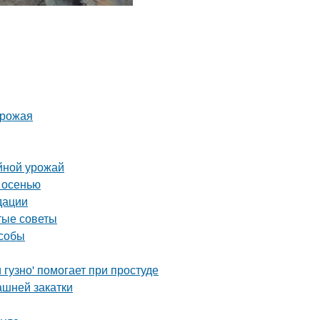
урожая
йной урожай
 осенью
дации
тые советы
особы
гузно' помогает при простуде
ашней закатки