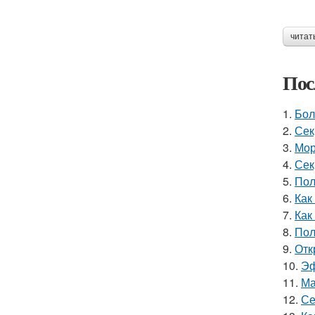
читат
Пос
1.
Бол
2.
Сек
3.
Мор
4.
Сек
5.
Пол
6.
Как
7.
Как
8.
Пол
9.
Отк
10.
Эф
11.
Ма
12.
Се