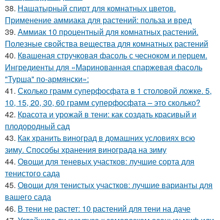
38.
Нашатырный спирт для комнатных цветов.
Применение аммиака для растений: польза и вред
39.
Аммиак 10 процентный для комнатных растений.
Полезные свойства вещества для комнатных растений
40.
Квашеная стручковая фасоль с чесноком и перцем.
Ингредиенты для «Маринованная спаржевая фасоль
"Турша" по-армянски»:
41.
Сколько грамм суперфосфата в 1 столовой ложке. 5,
10, 15, 20, 30, 60 грамм суперфосфата – это сколько?
42.
Красота и урожай в тени: как создать красивый и
плодородный сад
43.
Как хранить виноград в домашних условиях всю
зиму. Способы хранения винограда на зиму
44.
Овощи для теневых участков: лучшие сорта для
тенистого сада
45.
Овощи для тенистых участков: лучшие варианты для
вашего сада
46.
В тени не растет: 10 растений для тени на даче