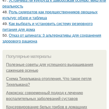
47.
Устойчива ли кукуруза к заморозкам осенью: миф или
реальность
48.
Роль сидератов как предшественников овощных
культур: обзор и таблица
49.
Как выбрать и установить систему резервного
питания для дома
50.
Отказ от шпината: 3 альтернативы для сохранения
здорового рациона
Популярные материалы
Полезные советы для успешного выращивания
саженцев осенью
Схема Тихельмана отопления. Что такое петля
Тихельмана?
Аркоксиа: современный подход к лечению
воспалительных заболеваний суставов
Консервирование белых грибов в домашних