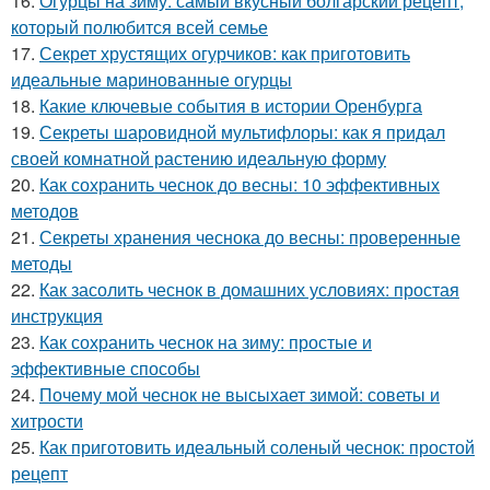
16.
Огурцы на зиму: самый вкусный болгарский рецепт,
который полюбится всей семье
17.
Секрет хрустящих огурчиков: как приготовить
идеальные маринованные огурцы
18.
Какие ключевые события в истории Оренбурга
19.
Секреты шаровидной мультифлоры: как я придал
своей комнатной растению идеальную форму
20.
Как сохранить чеснок до весны: 10 эффективных
методов
21.
Секреты хранения чеснока до весны: проверенные
методы
22.
Как засолить чеснок в домашних условиях: простая
инструкция
23.
Как сохранить чеснок на зиму: простые и
эффективные способы
24.
Почему мой чеснок не высыхает зимой: советы и
хитрости
25.
Как приготовить идеальный соленый чеснок: простой
рецепт