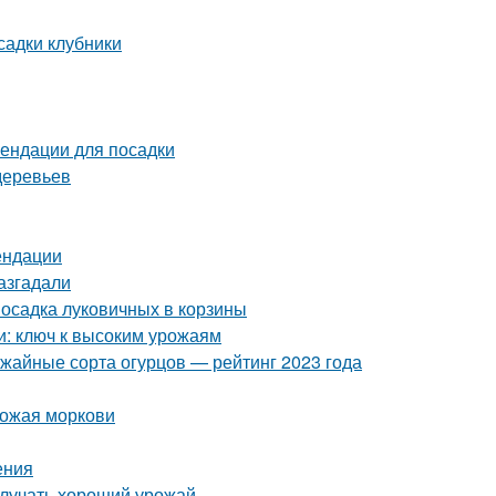
садки клубники
ендации для посадки
деревьев
ендации
азгадали
Посадка луковичных в корзины
и: ключ к высоким урожаям
ожайные сорта огурцов — рейтинг 2023 года
рожая моркови
ения
олучать хороший урожай