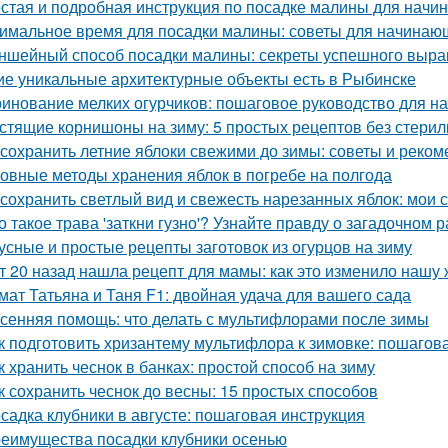
стая и подробная инструкция по посадке малины для нач
имальное время для посадки малины: советы для начинаю
ншейный способ посадки малины: секреты успешного выр
ие уникальные архитектурные объекты есть в Рыбинске
инование мелких огурчиков: пошаговое руководство для 
стящие корнишоны на зиму: 5 простых рецептов без стери
 сохранить летние яблоки свежими до зимы: советы и реко
овные методы хранения яблок в погребе на полгода
 сохранить светлый вид и свежесть нарезанных яблок: мои 
о такое трава 'заткни гузно'? Узнайте правду о загадочном 
усные и простые рецепты заготовок из огурцов на зиму
т 20 назад нашла рецепт для мамы: как это изменило нашу 
мат Татьяна и Таня F1: двойная удача для вашего сада
сенняя помощь: что делать с мультифлорами после зимы
к подготовить хризантему мультифлора к зимовке: пошагов
к хранить чеснок в банках: простой способ на зиму
к сохранить чеснок до весны: 15 простых способов
садка клубники в августе: пошаговая инструкция
еимущества посадки клубники осенью