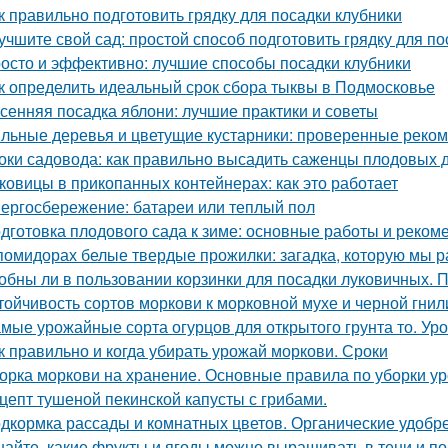
к правильно подготовить грядку для посадки клубники
учшите свой сад: простой способ подготовить грядку для по
осто и эффективно: лучшие способы посадки клубники
к определить идеальный срок сбора тыквы в Подмосковье
сенняя посадка яблони: лучшие практики и советы
льные деревья и цветущие кустарники: проверенные реком
оки садовода: как правильно высадить саженцы плодовых 
ковицы в прикопанных контейнерах: как это работает
ергосбережение: батареи или теплый пол
дготовка плодового сада к зиме: основные работы и реком
помидорах белые твердые прожилки: загадка, которую мы р
обны ли в пользовании корзинки для посадки луковичных. 
тойчивость сортов моркови к морковной мухе и черной гнил
мые урожайные сорта огурцов для открытого грунта то. Ур
к правильно и когда убирать урожай моркови. Сроки
орка моркови на хранение. Основные правила по уборки у
цепт тушеной пекинской капусты с грибами.
дкормка рассады и комнатных цветов. Органические удобр
найте, какие фрукты и ягоды можно выращивать в тени и п