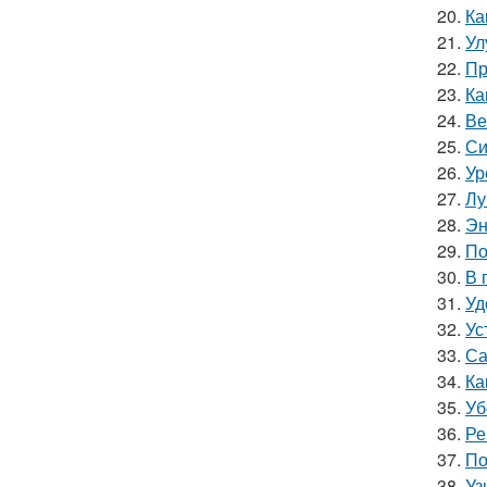
20.
Ка
21.
Ул
22.
Пр
23.
Ка
24.
Ве
25.
Си
26.
Ур
27.
Лу
28.
Эн
29.
По
30.
В 
31.
Уд
32.
Ус
33.
Са
34.
Ка
35.
Уб
36.
Ре
37.
По
38.
Уз