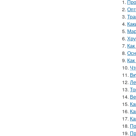
1.
Про
2.
Опт
3.
Тра
4.
Как
5.
Мар
6.
Хру
7.
Как
8.
Осн
9.
Как
10.
Чт
11.
Вк
12.
Ле
13.
То
14.
Ве
15.
Ка
16.
Ка
17.
Ка
18.
По
19.
Пр