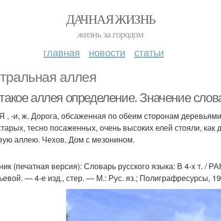
ДАЧНАЯ ЖИЗНЬ
жизнь за городом
главная
новости
статьи
тральная аллея
 такое аллея определение. Значение слов
Я , -и, ж. Дорога, обсаженная по обеим сторонам деревьями,
старых, тесно посаженных, очень высоких елей стояли, как
вую аллею. Чехов, Дом с мезонином.
ик (печатная версия): Словарь русского языка: В 4-х т. / РА
евой. — 4-е изд., стер. — М.: Рус. яз.; Полиграфресурсы, 1