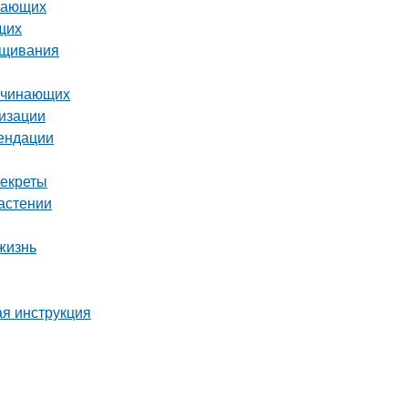
инающих
щих
ащивания
начинающих
лизации
мендации
секреты
растении
жизнь
ая инструкция