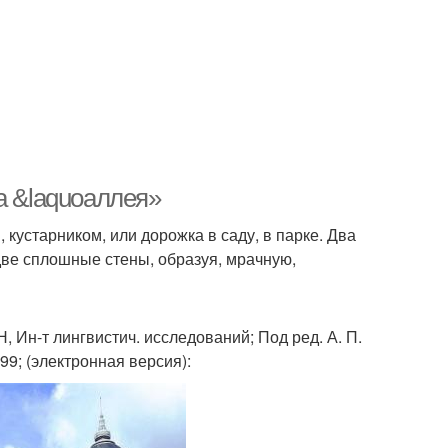
а &laquoаллея»
 кустарником, или дорожка в саду, в парке. Два
 две сплошные стены, образуя, мрачную,
Н, Ин-т лингвистич. исследований; Под ред. А. П.
999; (электронная версия):