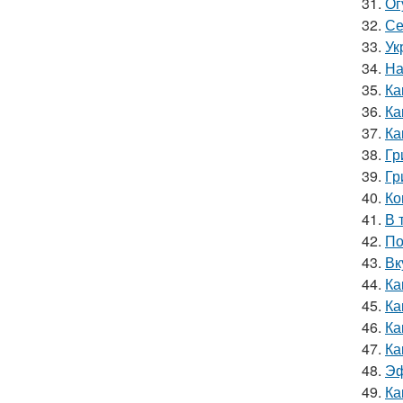
31.
Ог
32.
Се
33.
Ук
34.
На
35.
Ка
36.
Ка
37.
Ка
38.
Гр
39.
Гр
40.
Ко
41.
В 
42.
По
43.
Вк
44.
Ка
45.
Ка
46.
Ка
47.
Ка
48.
Эф
49.
Ка