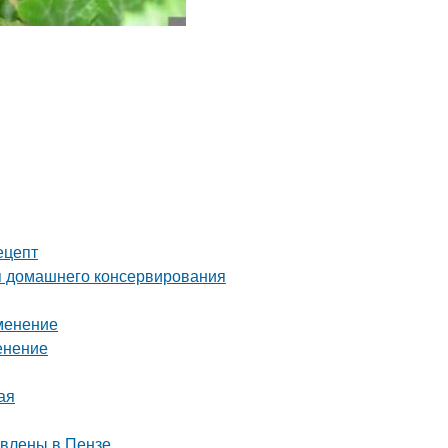
ецепт
я домашнего консервирования
именение
енение
ая
авлены в Пензе