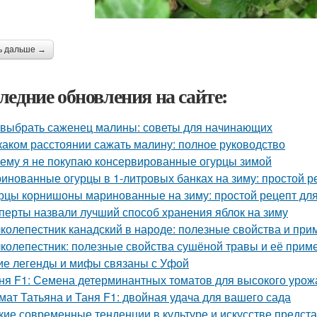
ь дальше →
ледние обновления на сайте:
 выбрать саженец малины: советы для начинающих
каком расстоянии сажать малину: полное руководство
ему я не покупаю консервированные огурцы зимой
инованные огурцы в 1-литровых банках на зиму: простой р
рцы корнишоны маринованные на зиму: простой рецепт дл
перты назвали лучший способ хранения яблок на зиму
колепестник канадский в народе: полезные свойства и пр
колепестник: полезные свойства сушёной травы и её прим
ие легенды и мифы связаны с Уфой
ня F1: Семена детерминантных томатов для высокого урож
мат Татьяна и Таня F1: двойная удача для вашего сада
кие современные тенденции в культуре и искусстве предст