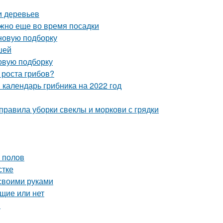
и деревьев
ужно еще во время посадки
 новую подборку
шей
овую подборку
 роста грибов?
 календарь грибника на 2022 год
 правила уборки свеклы и моркови с грядки
 полов
стке
 своими руками
щие или нет
в