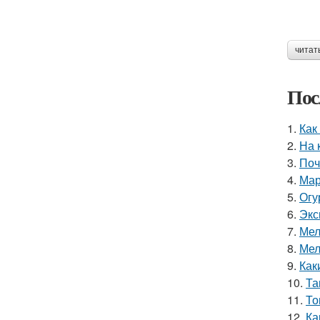
читат
Пос
1.
Как
2.
На 
3.
Поч
4.
Мар
5.
Огу
6.
Экс
7.
Мел
8.
Мел
9.
Как
10.
Та
11.
То
12.
Ка