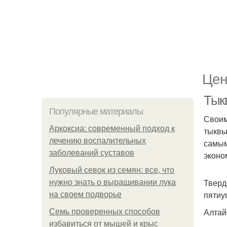
Цен
Тык
Популярные материалы
Своим
Аркоксиа: современный подход к
тыквы
лечению воспалительных
самым
заболеваний суставов
эконо
Луковый севок из семян: все, что
Тверд
нужно знать о выращивании лука
пятиу
на своем подворье
Алтай
Семь проверенных способов
избавиться от мышей и крыс