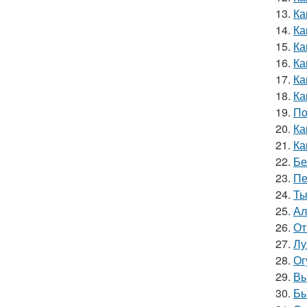
13.
Ка
14.
Ка
15.
Ка
16.
Ка
17.
Ка
18.
Ка
19.
По
20.
Ка
21.
Ка
22.
Бе
23.
Пе
24.
Ты
25.
Ал
26.
От
27.
Лу
28.
Ог
29.
Вы
30.
Бы