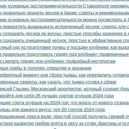
кие основные достопримечательности Ставрополя рекоменд
к правильно хранить чеснок в банке: советы и рекомендаци
кие основные достопримечательности можно посмотреть в 
к прекратить выкидывать испорченный чеснок: советы для 
к сохранить чеснок до весны: простые способы хранения в
к сохранить очищенный чеснок: простые и эффективные с
лный гид по подготовке почвы и посадке клубники: как выр
к правильно подготовить грядку под клубнику: проверенные
к сделать грядку для клубники: подробный инструктаж
лые грибы в тополях: открытие и значение
рфектный момент для сбора тыквы: как определить готовно
квенные секреты: как узнать, что тыква готова к сборе
ексей Глызин: Московский архитектор, который создает бу
кройте для себя 25 лучших сортов огурцов 2024 года
чшие сорта огурцов на 2024 год: что ждать от нового сезона
урцы для каждого вкуса: топ-20 сортов 2024 года
ращивание лука в воде: простой способ получить свежий л
строе развитие грибов опята в лесу за сутки: факторы и ус