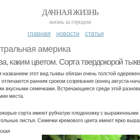
ДАЧНАЯ ЖИЗНЬ
жизнь за городом
главная
новости
статьи
тральная америка
ва, каким цветом. Сорта твердокорой тык
 названием этот вид тыквы обязан очень толстой одереве
 отличаются ранним сроком созревания (конец августа-нач
и вкусными семечками. Встречающиеся среди этой разнови
мии места.
окорые сорта имеют рубчатую плодоножку с выраженными б
гольные листья. Семечки кремового цвета имеют ярко выр
ская