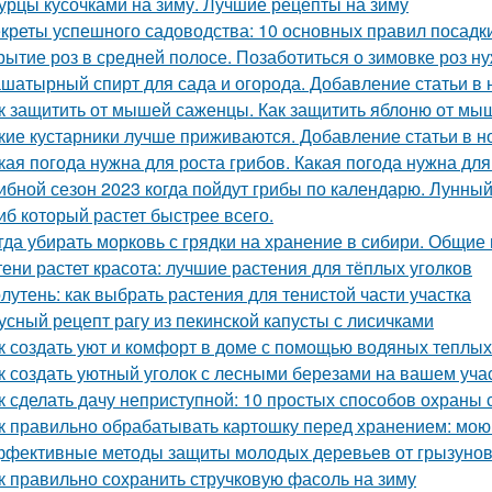
урцы кусочками на зиму. Лучшие рецепты на зиму
креты успешного садоводства: 10 основных правил посадк
рытие роз в средней полосе. Позаботиться о зимовке роз н
шатырный спирт для сада и огорода. Добавление статьи в
к защитить от мышей саженцы. Как защитить яблоню от мы
кие кустарники лучше приживаются. Добавление статьи в н
кая погода нужна для роста грибов. Какая погода нужна для
ибной сезон 2023 когда пойдут грибы по календарю. Лунный
иб который растет быстрее всего.
гда убирать морковь с грядки на хранение в сибири. Общие
тени растет красота: лучшие растения для тёплых уголков
лутень: как выбрать растения для тенистой части участка
усный рецепт рагу из пекинской капусты с лисичками
к создать уют и комфорт в доме с помощью водяных теплых
к создать уютный уголок с лесными березами на вашем уча
к сделать дачу неприступной: 10 простых способов охраны
к правильно обрабатывать картошку перед хранением: мою
фективные методы защиты молодых деревьев от грызуно
к правильно сохранить стручковую фасоль на зиму