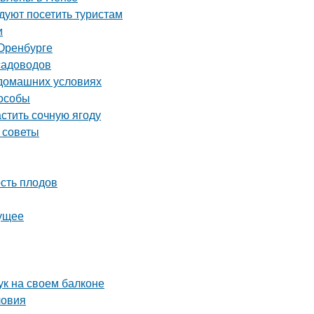
уют посетить туристам
и
Оренбурге
садоводов
 домашних условиях
пособы
астить сочную ягоду
 советы
сть плодов
дущее
ук на своем балконе
ловия