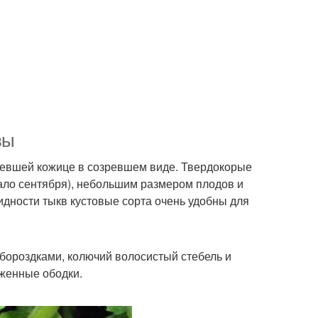
вы
невшей кожице в созревшем виде. Твердокорые
ало сентября), небольшим размером плодов и
дности тыкв кустовые сорта очень удобны для
ороздками, колючий волосистый стебель и
аженные ободки.