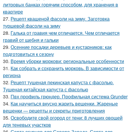
литровых банках горячим способом, для хранения в
квартире
27.
Рецепт квашеной фасоли на зиму. Заготовка
туршевой фасоли на зиму
28.
Галька от гравия чем отличается. Чем отличается
гравий от щебня и гальки
29.
Осенние посадки деревьев и кустарников: как
подготовиться к сезону
30.
Время уборки моркови: региональные особенности
31.
Как собрать и сохранить морковь. В зависимости от
региона
32.
Рецепт тушеная пекинская капуста с фасолью.
Тушеная китайская капуста с фасолью
33.
Пвх профиль грюндер. Профильная система Grunder
34.
Как научиться вкусно жарить вешенки. Жареные
вешенки — рецепты и секреты приготовления
35.
Освободите свой огород от тени: 8 лучших овощей
для теневых участков
36.
Сорта огурцов для Северо-Запада. Сорта для