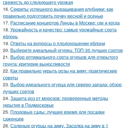
свежесть до следующего урожая
16.
Секреты успешного выращивания клубники: как
правильно подготовить почву весной и осенью
17.
Расписание концертов Линды в Москве: где и когда
18.
Урожайность и качество: самые урожайные сорта
яблонь
19.
Ответы на вопросы о плодоношении яблони
20.
Выберите идеальный огурец: ТОП-30 лучших сортов
21.
Выбор оптимального сорта огурцов для открытого
грунта: критерии выносливости
22.
Как правильно укрыть розы на зиму: практические
советы
23.
Выбор идеального огурца для северо-запада: обзор
лучших сортов
24.
Защита роз от морозов: проверенные методы
укрытия в Подмосковье
25.
Плодовые сады: лучшее время для посадки
саженцев
26.
Соленые огурцы на зиму. Засолка на зиму в 1