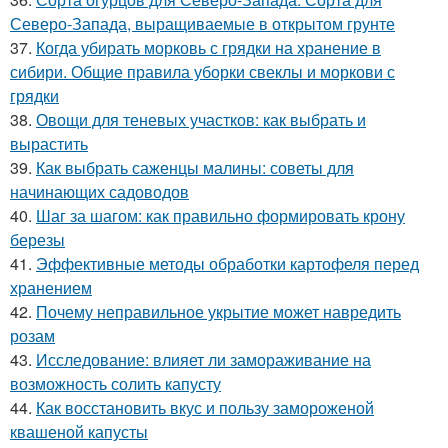
Северо-Запада, выращиваемые в открытом грунте
37.
Когда убирать морковь с грядки на хранение в
сибири. Общие правила уборки свеклы и моркови с
грядки
38.
Овощи для теневых участков: как выбрать и
вырастить
39.
Как выбрать саженцы малины: советы для
начинающих садоводов
40.
Шаг за шагом: как правильно формировать крону
березы
41.
Эффективные методы обработки картофеля перед
хранением
42.
Почему неправильное укрытие может навредить
розам
43.
Исследование: влияет ли замораживание на
возможность солить капусту
44.
Как восстановить вкус и пользу замороженой
квашеной капусты