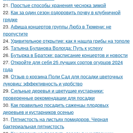
21.
Простые способы хранения чеснока зимой
22.
Как за один сезон оздоровить почву в клубничной
грядке
23.
Афиша концертов группы Любэ в Тюмени: не
пропустите
24.
Удивительное открытие: как я нашла грибы на тополе
25.
Татьяна Буланова Вологда: Путь к успеху
26.
Бутырка в Братске: расписание концертов и новости
27.
Откройте для себя 25 лучших сортов огурцов 2024
года
28.
Отзыв о корзина Поли Сад для посадки цветочных
луковиц: эффективность и удобство
29.
Сильные деревья и цветущие кустарники:
проверенные рекомендации для посадки
30.
Как правильно посадить саженцы плодовых
деревьев и кустарников осенью
31.
Пятнистость на листьях помидоров. Черная
бактериальная пятнистость