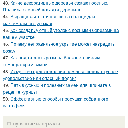
43.
Какие декоративные деревья сажают осенью.
Правила осенней посадки деревьев
44.
Выращивайте эти овощи на солнце для
максимального урожая
45.
Как создать уютный уголок с лесными березами на
вашем участке
46.
Почему неправильное укрытие может навредить
розам
47.
Как подготовить розы на балконе к низким
температурам зимой
48.
Искусство приготовления ножек вешенок: вкусное
удовольствие или опасный подвиг
49.
Пять вкусных и полезных замен для шпината в
рецепте курицы
50.
Эффективные способы просушки собранного
картофеля
Популярные материалы