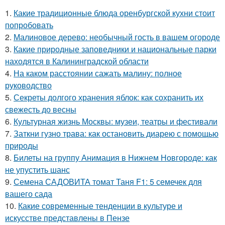
1.
Какие традиционные блюда оренбургской кухни стоит
попробовать
2.
Малиновое дерево: необычный гость в вашем огороде
3.
Какие природные заповедники и национальные парки
находятся в Калининградской области
4.
На каком расстоянии сажать малину: полное
руководство
5.
Секреты долгого хранения яблок: как сохранить их
свежесть до весны
6.
Культурная жизнь Москвы: музеи, театры и фестивали
7.
Заткни гузно трава: как остановить диарею с помощью
природы
8.
Билеты на группу Анимация в Нижнем Новгороде: как
не упустить шанс
9.
Семена САДОВИТА томат Таня F1: 5 семечек для
вашего сада
10.
Какие современные тенденции в культуре и
искусстве представлены в Пензе