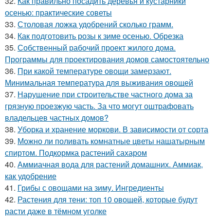
32.
Как правильно посадить деревья и кустарники
осенью: практические советы
33.
Столовая ложка удобрений сколько грамм.
34.
Как подготовить розы к зиме осенью. Обрезка
35.
Собственный рабочий проект жилого дома.
Программы для проектирования домов самостоятельно
36.
При какой температуре овощи замерзают.
Минимальная температура для выживания овощей
37.
Нарушение при строительстве частного дома за
грязную проезжую часть. За что могут оштрафовать
владельцев частных домов?
38.
Уборка и хранение моркови. В зависимости от сорта
39.
Можно ли поливать комнатные цветы нашатырным
спиртом. Подкормка растений сахаром
40.
Аммиачная вода для растений домашних. Аммиак,
как удобрение
41.
Грибы с овощами на зиму. Ингредиенты
42.
Растения для тени: топ 10 овощей, которые будут
расти даже в тёмном уголке