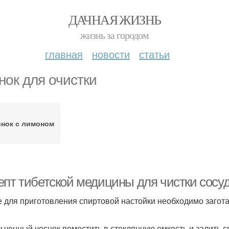
ДАЧНАЯ ЖИЗНЬ
жизнь за городом
главная
новости
статьи
нок для очистки
снок с лимоном
епт тибетской медицины для чистки сосуд
 для приготовления спиртовой настойки необходимо загота
ьченный чеснок поместить в стеклянную емкость и залить с