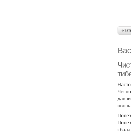
читат
Вас
Чист
тиб
Насто
Чесно
давни
овоща
Полез
Полез
сбала