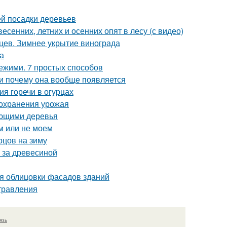
й посадки деревьев
есенних, летних и осенних опят в лесу (с видео)
ев. Зимнее укрытие винограда
а
вежими. 7 простых способов
 и почему она вообще появляется
ия горечи в огурцах
сохранения урожая
ающими деревья
м или не моем
рцов на зиму
 за древесиной
я облицовки фасадов зданий
отравления
язь