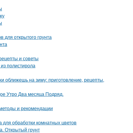
ы
ку
ы
в для открытого грунта
унта
рецепты и советы
 из полистирола
ки оближешь на зиму: приготовление, рецепты,
дое Утро Два месяца Подряд.
 методы и рекомендации
 для обработки комнатных цветов
а. Открытый грунт