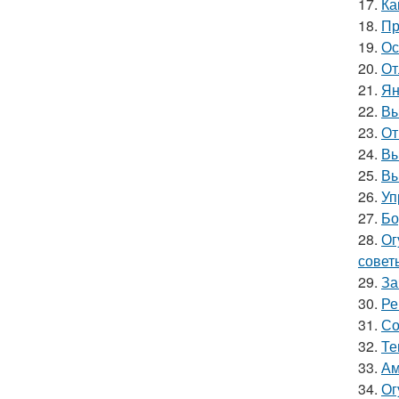
17.
Ка
18.
Пр
19.
Ос
20.
От
21.
Ян
22.
Вы
23.
От
24.
Вы
25.
Вы
26.
Уп
27.
Бо
28.
Ог
совет
29.
За
30.
Ре
31.
Со
32.
Те
33.
Ам
34.
Ог