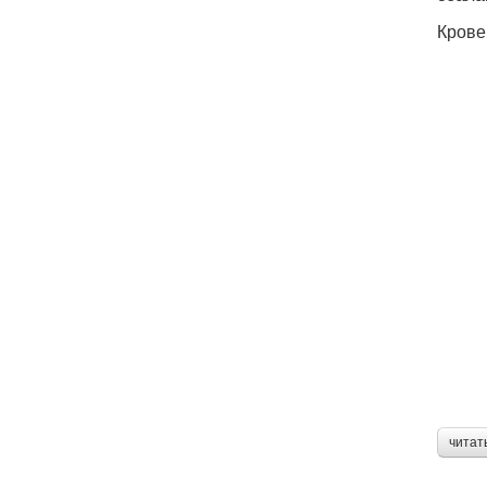
Крове
читат