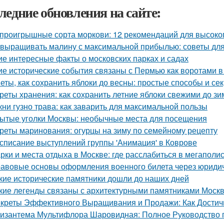
ледние обновления на сайте:
проигрышные сорта моркови: 12 рекомендаций для высоко
 выращивать малину с максимальной прибылью: советы дл
ие интересные факты о московских парках и садах
ие исторические события связаны с Пермью как воротами в
еты, как сохранить яблоки до весны: простые способы и се
реты хранения: как сохранить летние яблоки свежими до з
кни гузно трава: как заварить для максимальной пользы
ытые уголки Москвы: необычные места для посещения
реты маринования: огурцы на зиму по семейному рецепту
списание выступлений группы 'Анимация' в Коврове
рки и места отдыха в Москве: где расслабиться в мегаполи
авовые основы оформления военного билета через юриди
кие исторические памятники дошли до наших дней
кие легенды связаны с архитектурными памятниками Моск
креты Эффективного Выращивания и Продажи: Как Достичь
изантема Мультифлора Шаровидная: Полное Руководство