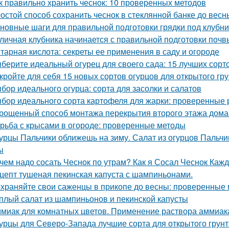
к правильно хранить чеснок: 10 проверенных методов
остой способ сохранить чеснок в стеклянной банке до весн
новные шаги для правильной подготовки грядки под клубни
личная клубника начинается с правильной подготовки почв
тарная кислота: секреты ее применения в саду и огороде
берите идеальный огурец для своего сада: 15 лучших сорто
кройте для себя 15 новых сортов огурцов для открытого гр
бор идеального огурца: сорта для засолки и салатов
бор идеального сорта картофеля для жарки: проверенные 
рощенный способ монтажа перекрытия второго этажа дома
рьба с крысами в огороде: проверенные методы
урцы Пальчики оближешь на зиму. Салат из огурцов Пальчи
ы
чем надо сосать Чеснок по утрам? Как я Сосал Чеснок Каж
цепт тушеная пекинская капуста с шампиньонами.
храняйте свои саженцы в прикопе до весны: проверенные
плый салат из шампиньонов и пекинской капусты
миак для комнатных цветов. Применение раствора аммиака
урцы для Северо-Запада лучшие сорта для открытого грунт