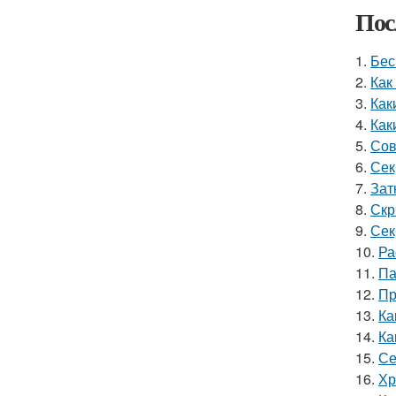
Пос
1.
Бес
2.
Как
3.
Как
4.
Как
5.
Сов
6.
Сек
7.
Зат
8.
Скр
9.
Сек
10.
Ра
11.
Па
12.
Пр
13.
Ка
14.
Ка
15.
Се
16.
Хр