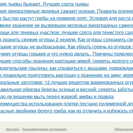
кие тыквы бывают. Лучшие сорта тыквы
кие декоративные деревья сажают осенью. Правила осенне
к быстро растут грибы на примере опят. Условия для роста в
мнее хранение не вызревших молодых виноградных саженц
ощи для теневых участков: лучшие сорта для тенистого сад
к хранить свежие огурцы 2 недели. Как огурцы сохранить с
рькие огурцы не выбрасываю. Как убрать горечь из огурцов
чему огурцы горькие и что нужно делать.. Причины появлен
чшие способы хранения картошки зимой: секреты долгого 
едительские грызуны: как справиться с мышами, поврежд
к правильно подготовить картошку к хранению на зиму: мое
еальные заготовки: 12 лучших рецептов маринованных огу
авильная обрезка березы осенью и весной: секреты заботы
до ли вешенки мыть перед жаркой: мифы и правда
еимущества использования плитки песчано полимерной дл
асные двойники белого гриба: как их отличить и избежать 
Контакты
Пользовательское соглашение
Обратная св