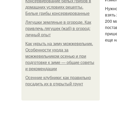
Консервирование белых грибов в
домашних условиях рецепты.
Нужно
Белые грибы консервированные
взять
200 м
Лягушки земляные в огороде. Как
поста
привлечь лягушек (жаб) в огород:
прише
личный опыт
еще н
Как укрыть на зиму можжевельник.
Особенности ухода за
можжевельником осенью и при
подготовке к зиме — общие советы
и рекомендации
Осенние клубники: как правильно
посадить их в открытый грунт