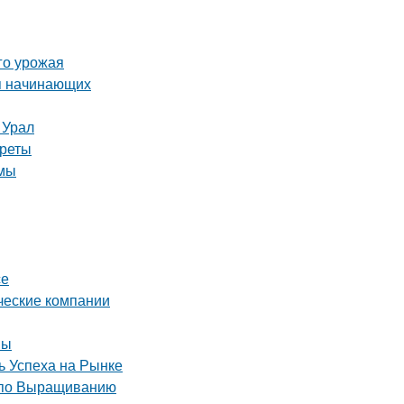
го урожая
я начинающих
 Урал
креты
имы
се
ческие компании
вы
 Успеха на Рынке
 по Выращиванию