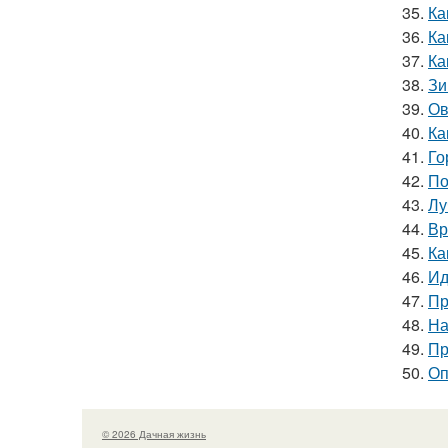
35.
Ка
36.
Ка
37.
Ка
38.
Зи
39.
Ов
40.
Ка
41.
Го
42.
По
43.
Лу
44.
Вр
45.
Ка
46.
Ид
47.
Пр
48.
На
49.
Пр
50.
Оп
© 2026 Дачная жизнь