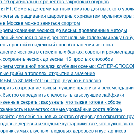
п-10 оригинальных рецептов закруток из огурцов
ня F1: Семена детерминантных томатов для высокого урож
креты выращивания шаровидных хризантем мультифлоры: 
е в Москве можно заняться спортом
креты хранения чеснока до весны: проверенные методы
леный чеснок на зиму: рецепт целыми головками как у баб
ень простой и надежный способ хранения чеснока
анение чеснока в стеклянных банках: советы и рекомендац
к сохранить чеснок до весны: 15 простых способов
креты успешной посадки клубники осенью: СУПЕР-СПОСОБ
лые грибы в тополях: открытие и значение
ИБЫ за 30 МИНУТ: быстро, вкусно и полезно
корить созревание тыквы: лучшие практики и рекомендации
к быстро определить спелость тыквы: лучшие лайфхаки
квенные секреты: как узнать, что тыква готова к сборе
ожайность и качество: самые урожайные сорта яблонь
кройте для себя 15 новых сортов огурцов для открытого гр
одовые деревья и ягодные кустарники: все, что нужно зна
орник самых вкусных плодовых деревьев и кустарников