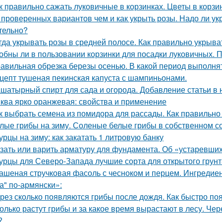
к правильно сажать луковичные в корзинках. Цветы в корзи
 проверенных вариантов чем и как укрыть розы. Надо ли укр
тельно?
гда укрывать розы в средней полосе. Как правильно укрыва
обны ли в пользовании корзинки для посадки луковичных. 
авильная обрезка березы осенью. В какой период выполня
цепт тушеная пекинская капуста с шампиньонами.
шатырный спирт для сада и огорода. Добавление статьи в
ква ярко оранжевая: свойства и применение
к выбрать семена из помидора для рассады. Как правильно
лые грибы на зиму. Соленые белые грибы в собственном с
урцы на зиму: как закатать 1 литровую банку
зать или варить арматуру для фундамента. Об «устаревши
урцы для Северо-Запада лучшие сорта для открытого грунт
ашеная стручковая фасоль с чесноком и перцем. Ингреди
а" по-армянски»:
рез сколько появляются грибы после дождя. Как быстро по
олько растут грибы и за какое время вырастают в лесу. Че
?