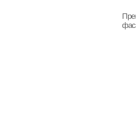
Пре
фас