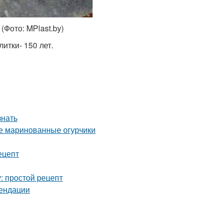
(Фото: MPlast.by)
итки- 150 лет.
знать
ые маринованные огурчики
ецепт
: простой рецепт
мендации