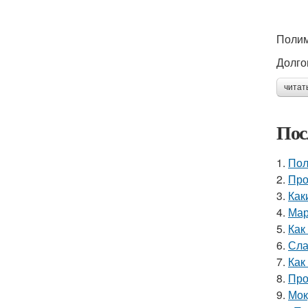
Полим
Долго
читат
Пос
1.
Пол
2.
Про
3.
Как
4.
Мар
5.
Как
6.
Сла
7.
Как
8.
Про
9.
Мок