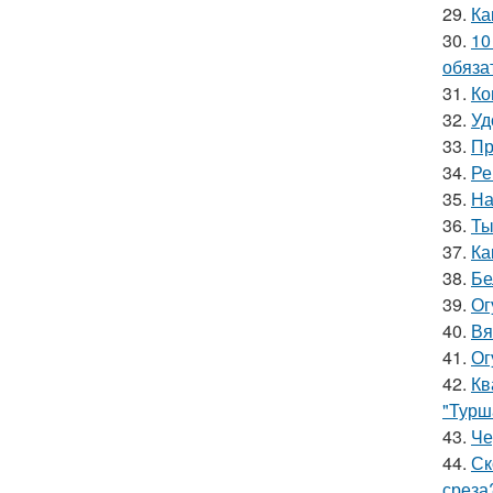
29.
Ка
30.
10
обяза
31.
Ко
32.
Уд
33.
Пр
34.
Ре
35.
На
36.
Ты
37.
Ка
38.
Бе
39.
Ог
40.
Вя
41.
Ог
42.
Кв
"Турш
43.
Че
44.
Ск
среза