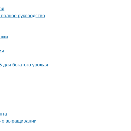
ая
полное руководство
ушки
ии
 для богатого урожая
унта
ть о выращивании