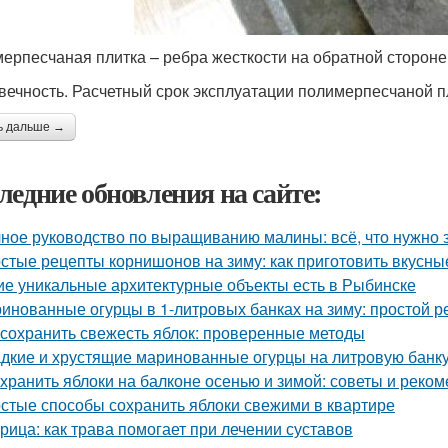
ерпесчаная плитка – ребра жесткости на обратной стороне 
вечность. Расчетный срок эксплуатации полимерпесчаной пл
ь дальше →
ледние обновления на сайте:
ное руководство по выращиванию малины: всё, что нужно 
стые рецепты корнишонов на зиму: как приготовить вкусн
ие уникальные архитектурные объекты есть в Рыбинске
инованные огурцы в 1-литровых банках на зиму: простой р
 сохранить свежесть яблок: проверенные методы
дкие и хрустящие маринованные огурцы на литровую банку
 хранить яблоки на балконе осенью и зимой: советы и реко
стые способы сохранить яблоки свежими в квартире
рица: как трава помогает при лечении суставов