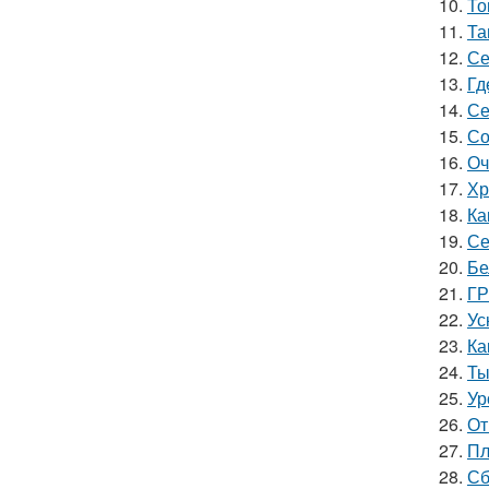
10.
То
11.
Та
12.
Се
13.
Гд
14.
Се
15.
Со
16.
Оч
17.
Хр
18.
Ка
19.
Се
20.
Бе
21.
ГР
22.
Ус
23.
Ка
24.
Ты
25.
Ур
26.
От
27.
Пл
28.
Сб