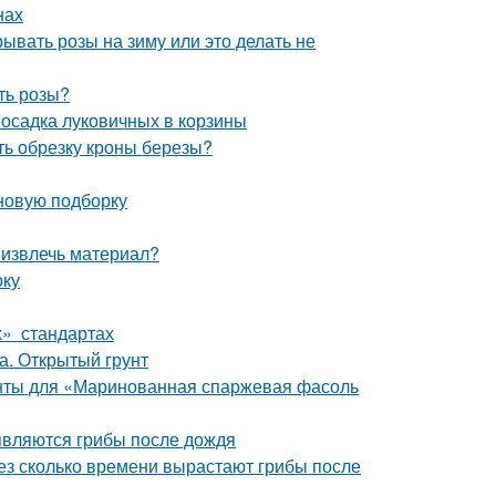
нах
ывать розы на зиму или это делать не
ть розы?
Посадка луковичных в корзины
ть обрезку кроны березы?
 новую подборку
 извлечь материал?
оку
х» стандартах
а. Открытый грунт
енты для «Маринованная спаржевая фасоль
являются грибы после дождя
рез сколько времени вырастают грибы после