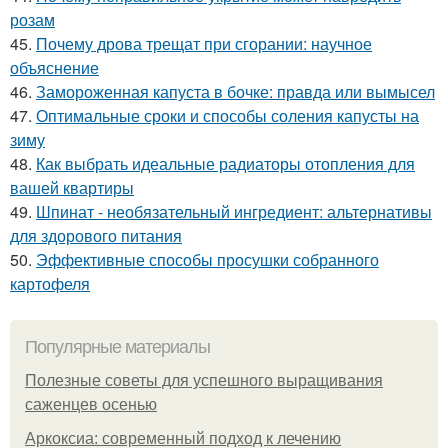
розам
45.
Почему дрова трещат при сгорании: научное
объяснение
46.
Замороженная капуста в бочке: правда или вымысел
47.
Оптимальные сроки и способы соления капусты на
зиму
48.
Как выбрать идеальные радиаторы отопления для
вашей квартиры
49.
Шпинат - необязательный ингредиент: альтернативы
для здорового питания
50.
Эффективные способы просушки собранного
картофеля
Популярные материалы
Полезные советы для успешного выращивания
саженцев осенью
Аркоксиа: современный подход к лечению