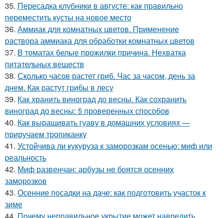
35.
Пересадка клубники в августе: как правильно
переместить кусты на новое место
36.
Аммиак для комнатных цветов. Применение
раствора аммиака для обработки комнатных цветов
37.
В томатах белые прожилки причина. Нехватка
питательных веществ
38.
Сколько часов растет гриб. Час за часом, день за
днем. Как растут грибы в лесу
39.
Как хранить виноград до весны. Как сохранить
виноград до весны: 5 проверенных способов
40.
Как выращивать гуаву в домашних условиях —
приручаем тропиканку
41.
Устойчива ли кукуруза к заморозкам осенью: миф или
реальность
42.
Миф развенчан: арбузы не боятся осенних
заморозков
43.
Осенние посадки на даче: как подготовить участок к
зиме
44.
Почему неправильное укрытие может навредить