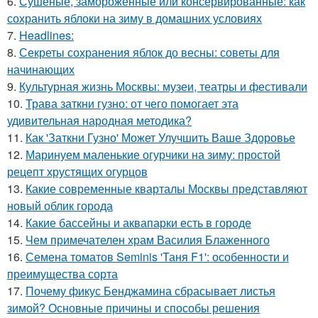
6.
Сушёные, замороженные или консервированные: как
сохранить яблоки на зиму в домашних условиях
7.
Headlines:
8.
Секреты сохранения яблок до весны: советы для
начинающих
9.
Культурная жизнь Москвы: музеи, театры и фестивали
10.
Трава заткни гузно: от чего помогает эта
удивительная народная методика?
11.
Как 'Заткни Гузно' Может Улучшить Ваше Здоровье
12.
Маринуем маленькие огурчики на зиму: простой
рецепт хрустящих огурцов
13.
Какие современные кварталы Москвы представляют
новый облик города
14.
Какие бассейны и аквапарки есть в городе
15.
Чем примечателен храм Василия Блаженного
16.
Семена томатов Seminis 'Таня F1': особенности и
преимущества сорта
17.
Почему фикус Бенджамина сбрасывает листья
зимой? Основные причины и способы решения