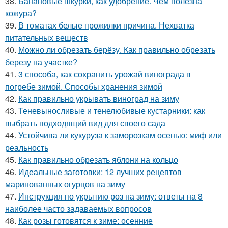
38.
Банановые шкурки, как удобрение. Чем полезна
кожура?
39.
В томатах белые прожилки причина. Нехватка
питательных веществ
40.
Можно ли обрезать берёзу. Как правильно обрезать
березу на участке?
41.
3 способа, как сохранить урожай винограда в
погребе зимой. Способы хранения зимой
42.
Как правильно укрывать виноград на зиму
43.
Теневыносливые и тенелюбивые кустарники: как
выбрать подходящий вид для своего сада
44.
Устойчива ли кукуруза к заморозкам осенью: миф или
реальность
45.
Как правильно обрезать яблони на кольцо
46.
Идеальные заготовки: 12 лучших рецептов
маринованных огурцов на зиму
47.
Инструкция по укрытию роз на зиму: ответы на 8
наиболее часто задаваемых вопросов
48.
Как розы готовятся к зиме: осенние