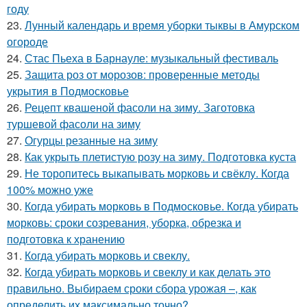
году
23.
Лунный календарь и время уборки тыквы в Амурском
огороде
24.
Стас Пьеха в Барнауле: музыкальный фестиваль
25.
Защита роз от морозов: проверенные методы
укрытия в Подмосковье
26.
Рецепт квашеной фасоли на зиму. Заготовка
туршевой фасоли на зиму
27.
Огурцы резанные на зиму
28.
Как укрыть плетистую розу на зиму. Подготовка куста
29.
Не торопитесь выкапывать морковь и свёклу. Когда
100% можно уже
30.
Когда убирать морковь в Подмосковье. Когда убирать
морковь: сроки созревания, уборка, обрезка и
подготовка к хранению
31.
Когда убирать морковь и свеклу.
32.
Когда убирать морковь и свеклу и как делать это
правильно. Выбираем сроки сбора урожая –, как
определить их максимально точно?