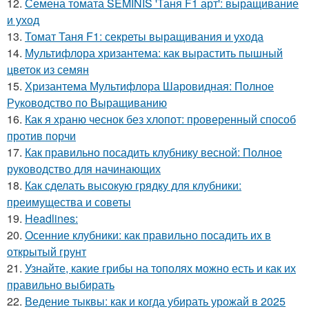
12.
Семена томата SEMINIS 'Таня F1 арт': выращивание
и уход
13.
Томат Таня F1: секреты выращивания и ухода
14.
Мультифлора хризантема: как вырастить пышный
цветок из семян
15.
Хризантема Мультифлора Шаровидная: Полное
Руководство по Выращиванию
16.
Как я храню чеснок без хлопот: проверенный способ
против порчи
17.
Как правильно посадить клубнику весной: Полное
руководство для начинающих
18.
Как сделать высокую грядку для клубники:
преимущества и советы
19.
Headlines:
20.
Осенние клубники: как правильно посадить их в
открытый грунт
21.
Узнайте, какие грибы на тополях можно есть и как их
правильно выбирать
22.
Ведение тыквы: как и когда убирать урожай в 2025