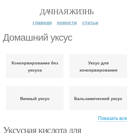
ДАЧНАЯ ЖИЗНЬ
главная
новости
статьи
Домашний уксус
Консервирование без
Уксус для
уксуса
консервирования
Винный уксус
Бальзамический уксус
Показать все
Уксусная кислота для
Яблочный уксус
Спиртовой уксус