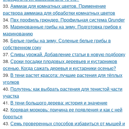
33.
Аммиак для комнатных цветов. Применение
раствора аммиака для обработки комнатных цветов
34.
Пвх профиль грюндер. Профильная система Grunder
35.
Маринованные грибы на зиму. Подготовка грибов к
маринованию
36.
Белые грибы на зиму. Соленые белые грибы в
собственном соку
37.
Сливы урожай. Добавление статьи в новую подборку
38.
Сроки посадки плодовых деревьев и кустарников
осенью. Когда сажать деревья и кустарники осенью?
39.
В тени растет красота: лучшие растения для тёплых
уголков
40.
Полутень: как выбрать растения для тенистой части
участка
41.
В тени большого дерева: история и значение
42.
Корявая морковь: причина ее появления и как с ней
бороться
43.
Семь проверенных способов избавиться от мышей и