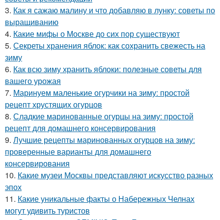
3.
Как я сажаю малину и что добавляю в лунку: советы по
выращиванию
4.
Какие мифы о Москве до сих пор существуют
5.
Секреты хранения яблок: как сохранить свежесть на
зиму
6.
Как всю зиму хранить яблоки: полезные советы для
вашего урожая
7.
Маринуем маленькие огурчики на зиму: простой
рецепт хрустящих огурцов
8.
Сладкие маринованные огурцы на зиму: простой
рецепт для домашнего консервирования
9.
Лучшие рецепты маринованных огурцов на зиму:
проверенные варианты для домашнего
консервирования
10.
Какие музеи Москвы представляют искусство разных
эпох
11.
Какие уникальные факты о Набережных Челнах
могут удивить туристов