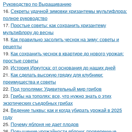
Руководство по Выращиванию
16.
Секреты удачной зимовки хризантемы мультифлора:
полное руководство
17.
Простые советы: как сохранить хризантему
мультифлору до весны
18.
Как правильно засолить чеснок на зиму: советы и
рецепты
19.
Как сохранить чеснок в квартире до нового урожая:
простые советы
20.
История Иркутска: от основания до наших дней
21.
Как сделать высокую грядку для клубники:
преимущества и советы
22.
Под тополями: Удивительный мир грибов
23.
Грибы на тополях: все, что нужно знать о этих
экзотических съедобных грибах
24.
Ведение тыквы: как и когда убирать урожай в 2025
году
25.
Почему яблоня не дает плодов
26.
Повышение урожайности яблони: проверенные