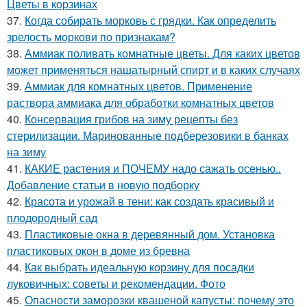
Цветы в корзинах
37.
Когда собирать морковь с грядки. Как определить
зрелость моркови по признакам?
38.
Аммиак поливать комнатные цветы. Для каких цветов
может применяться нашатырный спирт и в каких случаях
39.
Аммиак для комнатных цветов. Применение
раствора аммиака для обработки комнатных цветов
40.
Консервация грибов на зиму рецепты без
стерилизации. Маринованные подберезовики в банках
на зиму
41.
КАКИЕ растения и ПОЧЕМУ надо сажать осенью..
Добавление статьи в новую подборку
42.
Красота и урожай в тени: как создать красивый и
плодородный сад
43.
Пластиковые окна в деревянный дом. Установка
пластиковых окон в доме из бревна
44.
Как выбрать идеальную корзину для посадки
луковичных: советы и рекомендации. Фото
45.
Опасности заморозки квашеной капусты: почему это