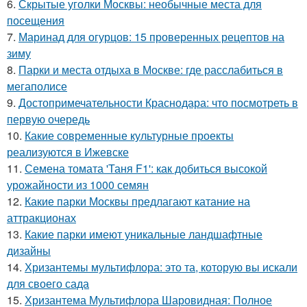
6.
Скрытые уголки Москвы: необычные места для
посещения
7.
Маринад для огурцов: 15 проверенных рецептов на
зиму
8.
Парки и места отдыха в Москве: где расслабиться в
мегаполисе
9.
Достопримечательности Краснодара: что посмотреть в
первую очередь
10.
Какие современные культурные проекты
реализуются в Ижевске
11.
Семена томата 'Таня F1': как добиться высокой
урожайности из 1000 семян
12.
Какие парки Москвы предлагают катание на
аттракционах
13.
Какие парки имеют уникальные ландшафтные
дизайны
14.
Хризантемы мультифлора: это та, которую вы искали
для своего сада
15.
Хризантема Мультифлора Шаровидная: Полное