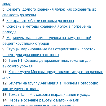
зиму
5.
Секреты долгого хранения яблок: как сохранить их
свежесть до весны
6.
Как хранить яблоки свежими до весны
7.
Основные методы хранения яблок в погребе на
полгода
8.
Маринуем маленькие огурчики на зиму: простой
рецепт хрустящих огурцов
9.
Огурцы маринованные без стерилизации: простой
рецепт для домашних заготовок
10.
Таня F1: Семена детерминантных томатов для
высокого урожая
11.
Какие музеи Москвы представляют искусство разных
эпох
12.
Билеты на группу Анимация в Нижнем Новгороде:
как не упустить шанс
13.
Томат Таня F1: секреты выращивания и ухода
14.
Первые осенние работы с маточниками
мультифлоры: основные этапы и советы