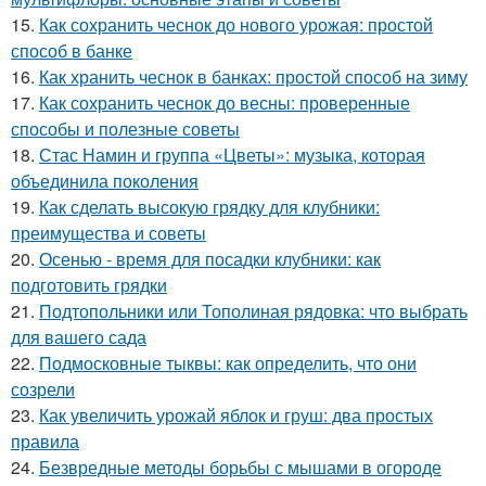
15.
Как сохранить чеснок до нового урожая: простой
способ в банке
16.
Как хранить чеснок в банках: простой способ на зиму
17.
Как сохранить чеснок до весны: проверенные
способы и полезные советы
18.
Стас Намин и группа «Цветы»: музыка, которая
объединила поколения
19.
Как сделать высокую грядку для клубники:
преимущества и советы
20.
Осенью - время для посадки клубники: как
подготовить грядки
21.
Подтопольники или Тополиная рядовка: что выбрать
для вашего сада
22.
Подмосковные тыквы: как определить, что они
созрели
23.
Как увеличить урожай яблок и груш: два простых
правила
24.
Безвредные методы борьбы с мышами в огороде