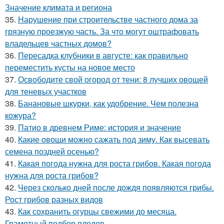
Значение климата и региона
35.
Нарушение при строительстве частного дома за
грязную проезжую часть. За что могут оштрафовать
владельцев частных домов?
36.
Пересадка клубники в августе: как правильно
переместить кусты на новое место
37.
Освободите свой огород от тени: 8 лучших овощей
для теневых участков
38.
Банановые шкурки, как удобрение. Чем полезна
кожура?
39.
Патио в древнем Риме: история и значение
40.
Какие овощи можно сажать под зиму. Как высевать
семена поздней осенью?
41.
Какая погода нужна для роста грибов. Какая погода
нужна для роста грибов?
42.
Через сколько дней после дождя появляются грибы.
Рост грибов разных видов
43.
Как сохранить огурцы свежими до месяца.
Грамотный подбор плодов