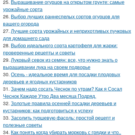
25.
Выращивание огурцов на открытом грунте: самые
урожайные сорта
26.
Выбор лучших раннеспелых сортов огурцов для
вашего огорода
27.
Лучшие сорта урожайных и неприхотливых пучковых
для домашнего сада
28.
Выбор идеального сорта картофеля для жарки:
проверенные рецепты и советы
29.
Луковый севок из семян: все, что нужно знать о
выращивании лука на своем подворье
30.
Осень - идеальное время для посадки плодовых
деревьев и ягодных кустарников
31.
Зачем надо сосать Чеснок по утрам? Как я Сосал
Чеснок Каждое Утро Два месяца Подряд.
32.
Золотые правила осенней посадки деревьев и
кустарников: как подготовиться к успеху
33.
Засолить туршевую фасоль: простой рецепт и
полезные советы
34.
Как понять когда убирать морковь с грядки и что..