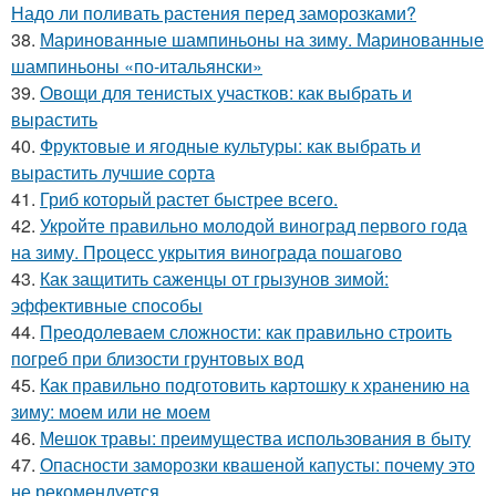
Надо ли поливать растения перед заморозками?
38.
Маринованные шампиньоны на зиму. Маринованные
шампиньоны «по-итальянски»
39.
Овощи для тенистых участков: как выбрать и
вырастить
40.
Фруктовые и ягодные культуры: как выбрать и
вырастить лучшие сорта
41.
Гриб который растет быстрее всего.
42.
Укройте правильно молодой виноград первого года
на зиму. Процесс укрытия винограда пошагово
43.
Как защитить саженцы от грызунов зимой:
эффективные способы
44.
Преодолеваем сложности: как правильно строить
погреб при близости грунтовых вод
45.
Как правильно подготовить картошку к хранению на
зиму: моем или не моем
46.
Мешок травы: преимущества использования в быту
47.
Опасности заморозки квашеной капусты: почему это
не рекомендуется