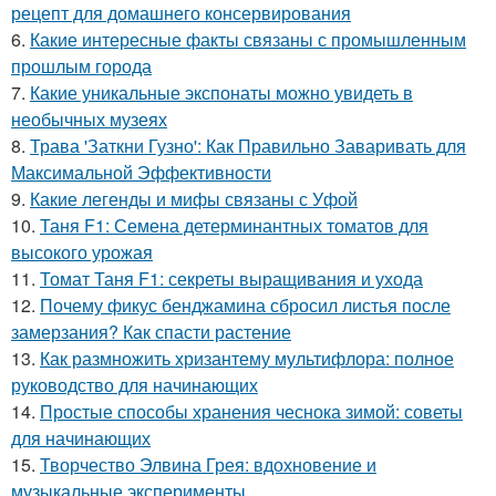
рецепт для домашнего консервирования
6.
Какие интересные факты связаны с промышленным
прошлым города
7.
Какие уникальные экспонаты можно увидеть в
необычных музеях
8.
Трава 'Заткни Гузно': Как Правильно Заваривать для
Максимальной Эффективности
9.
Какие легенды и мифы связаны с Уфой
10.
Таня F1: Семена детерминантных томатов для
высокого урожая
11.
Томат Таня F1: секреты выращивания и ухода
12.
Почему фикус бенджамина сбросил листья после
замерзания? Как спасти растение
13.
Как размножить хризантему мультифлора: полное
руководство для начинающих
14.
Простые способы хранения чеснока зимой: советы
для начинающих
15.
Творчество Элвина Грея: вдохновение и
музыкальные эксперименты