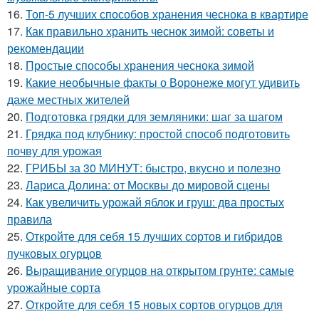
16.
Топ-5 лучших способов хранения чеснока в квартире
17.
Как правильно хранить чеснок зимой: советы и
рекомендации
18.
Простые способы хранения чеснока зимой
19.
Какие необычные факты о Воронеже могут удивить
даже местных жителей
20.
Подготовка грядки для земляники: шаг за шагом
21.
Грядка под клубнику: простой способ подготовить
почву для урожая
22.
ГРИБЫ за 30 МИНУТ: быстро, вкусно и полезно
23.
Лариса Долина: от Москвы до мировой сцены
24.
Как увеличить урожай яблок и груш: два простых
правила
25.
Откройте для себя 15 лучших сортов и гибридов
пучковых огурцов
26.
Выращивание огурцов на открытом грунте: самые
урожайные сорта
27.
Откройте для себя 15 новых сортов огурцов для