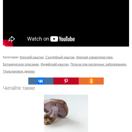
Категории:
Конский каштан
,
Съедобный каштан
,
Краткая характеристика
,
Ботаническое описание
,
Индийский каштан
,
Польза при различных заболеваниях
,
Тюльпановое дерево
Читайте также