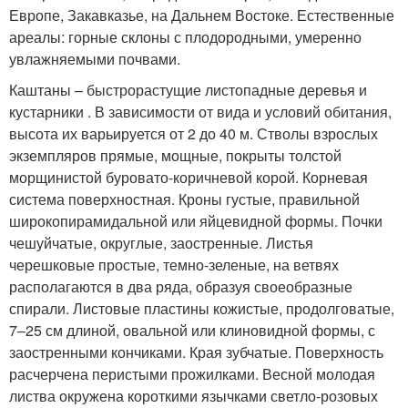
Европе, Закавказье, на Дальнем Востоке. Естественные
ареалы: горные склоны с плодородными, умеренно
увлажняемыми почвами.
Каштаны – быстрорастущие листопадные деревья и
кустарники . В зависимости от вида и условий обитания,
высота их варьируется от 2 до 40 м. Стволы взрослых
экземпляров прямые, мощные, покрыты толстой
морщинистой буровато-коричневой корой. Корневая
система поверхностная. Кроны густые, правильной
широкопирамидальной или яйцевидной формы. Почки
чешуйчатые, округлые, заостренные. Листья
черешковые простые, темно-зеленые, на ветвях
располагаются в два ряда, образуя своеобразные
спирали. Листовые пластины кожистые, продолговатые,
7–25 см длиной, овальной или клиновидной формы, с
заостренными кончиками. Края зубчатые. Поверхность
расчерчена перистыми прожилками. Весной молодая
листва окружена короткими язычками светло-розовых