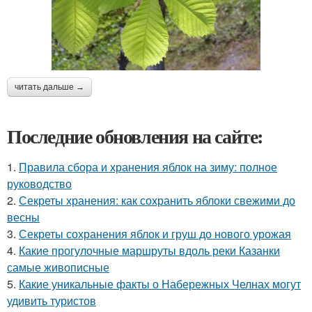
читать дальше →
Последние обновления на сайте:
1.
Правила сбора и хранения яблок на зиму: полное
руководство
2.
Секреты хранения: как сохранить яблоки свежими до
весны
3.
Секреты сохранения яблок и груш до нового урожая
4.
Какие прогулочные маршруты вдоль реки Казанки
самые живописные
5.
Какие уникальные факты о Набережных Челнах могут
удивить туристов