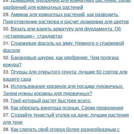
удобрений для комнатных растений
29.
Аммиак для комнатных растений, как разводить.
Приготовление раствора и расчет дозировки для цветов
30.
Вязать или варить арматуру для фундамента. Об
«устаревших» стандартах
31.
Спаржевая фасоль на зиму. Немного о спаржевой
фасоли
32.
Банановые шкурки, как удобрение. Чем полезна
кожура?
33.
Огурцы для открытого грунта: лучшие 50 сортов для
вашего сада
34.
Использование корзинок для посадки луковичных.
Зачем нужны корзины для луковичных?
35.
Гриб который растет быстрее всего.
36.
Как обрезать виноград осенью. Сроки проведения
37.
Создайте тенистый уголок на даче: лучшие растения
для тени
38.
Как сделать свой огород более разнообразным с