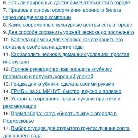
6.
Есть ли природные достопримечательности в городе
7.
Правовые основы оформления военного билета
через юридические компании
8.
Какие современные культурные центры есть в городе
9.
Два способа сохранить урожай чеснока до последнего
10.
Капсула времени для чеснока: как сохранить его
полезные свойства на долгие годы
11.
Как засолить чеснок в домашних условиях: простая
инструкция
12.
Полное руководство: как посадить клубнику
правильно и получить хороший урожай
13.
Грядка для клубники: сделать своими руками
14.
ГРИБЫ за 30 МИНУТ: быстро, вкусно и полезно
15.
Ускорить созревание тыквы: лучшие практики и
рекомендации
16.
Время сбора: когда убирать тыкву с огорода в
Подмосковье
17.
Выбор огурцов для открытого грунта: лучшие сорта
для вашего сада