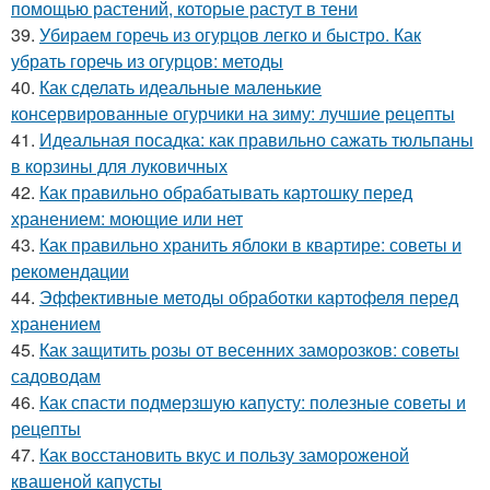
помощью растений, которые растут в тени
39.
Убираем горечь из огурцов легко и быстро. Как
убрать горечь из огурцов: методы
40.
Как сделать идеальные маленькие
консервированные огурчики на зиму: лучшие рецепты
41.
Идеальная посадка: как правильно сажать тюльпаны
в корзины для луковичных
42.
Как правильно обрабатывать картошку перед
хранением: моющие или нет
43.
Как правильно хранить яблоки в квартире: советы и
рекомендации
44.
Эффективные методы обработки картофеля перед
хранением
45.
Как защитить розы от весенних заморозков: советы
садоводам
46.
Как спасти подмерзшую капусту: полезные советы и
рецепты
47.
Как восстановить вкус и пользу замороженой
квашеной капусты