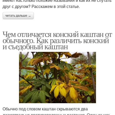
имеют настолько похожие называния и как их не спутать
друг с другом? Расскажем в этой статье.
читать дальше →
Чем отличается конский каштан от
обычного. Как различить конский
и съедобный каштан
Обычно под словом каштан скрываются два
диаметрально противоположных растения. Один из них