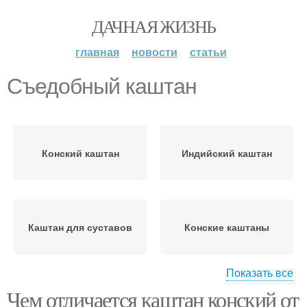
ДАЧНАЯ ЖИЗНЬ
главная
новости
статьи
Съедобный каштан
Конский каштан
Индийский каштан
Каштан для суставов
Конские каштаны
Показать все
Чем отличается каштан конский от
Каштаны для суставов
Каштан для мужчин