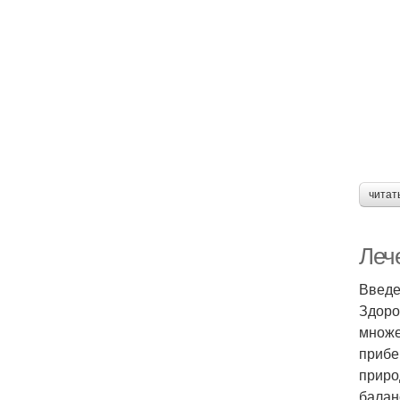
читат
Леч
Введ
Здоро
множе
прибе
приро
балан