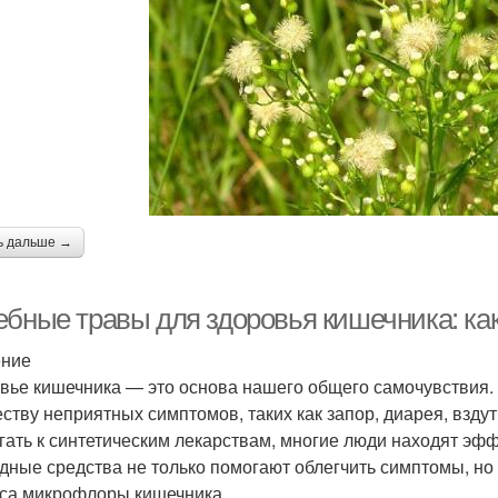
ь дальше →
ебные травы для здоровья кишечника: как
ение
вье кишечника — это основа нашего общего самочувствия.
ству неприятных симптомов, таких как запор, диарея, вздут
гать к синтетическим лекарствам, многие люди находят эф
дные средства не только помогают облегчить симптомы, но
са микрофлоры кишечника.