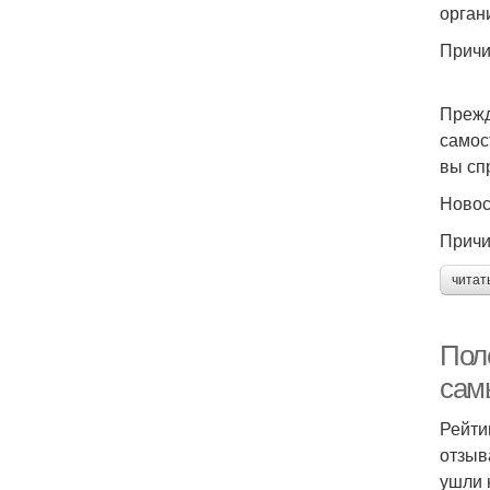
орган
Причи
Прежд
самос
вы сп
Ново
Причи
читат
Поле
сам
Рейти
отзыв
ушли 