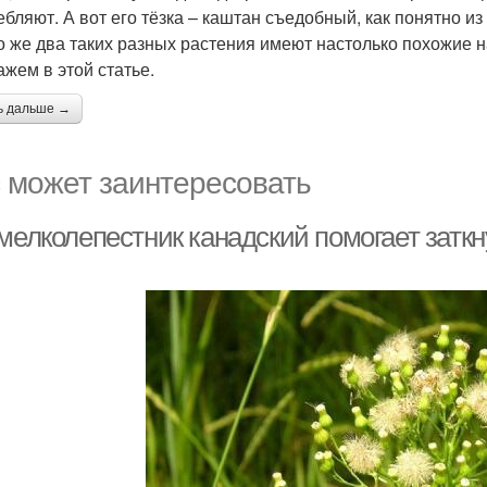
ебляют. А вот его тёзка – каштан съедобный, как понятно и
о же два таких разных растения имеют настолько похожие на
ажем в этой статье.
ь дальше →
 может заинтересовать
мелколепестник канадский помогает заткн