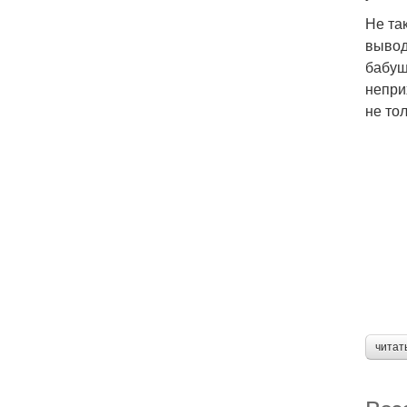
Не та
вывод
бабуш
непри
не тол
читат