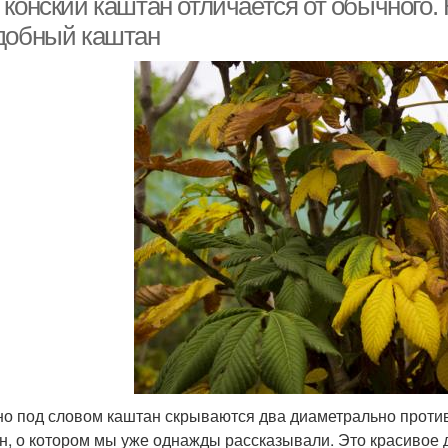
конский каштан отличается от обычного. 
добный каштан
о под словом каштан скрываются два диаметрально против
н, о котором мы уже однажды рассказывали. Это красивое д