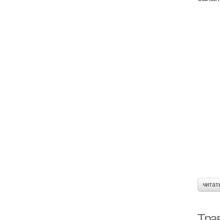
читат
Тра