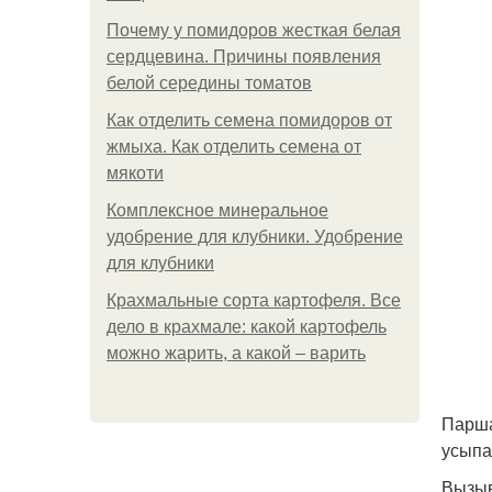
Почему у помидоров жесткая белая
сердцевина. Причины появления
белой середины томатов
Как отделить семена помидоров от
жмыха. Как отделить семена от
мякоти
Комплексное минеральное
удобрение для клубники. Удобрение
для клубники
Крахмальные сорта картофеля. Все
дело в крахмале: какой картофель
можно жарить, а какой – варить
Парша
усыпа
Вызыв