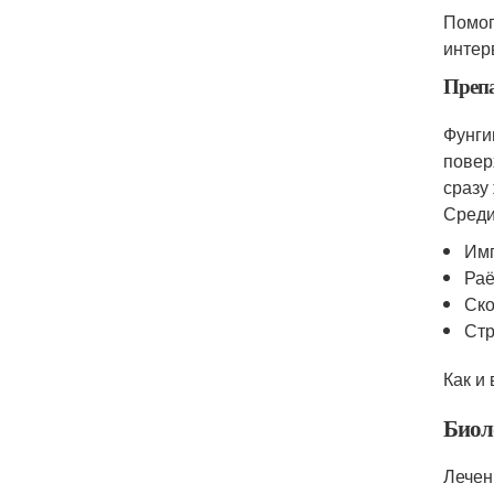
Помог
интер
Препа
Фунги
повер
сразу
Среди
Имп
Раё
Ско
Стр
Как и
Биол
Лечен