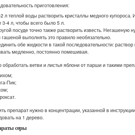
довательность приготовления:
-2 л теплой воды растворить кристаллы медного купороса. 
 3-4 л, чтобы всего было 5 л.
ругой посуде точно также растворить известь. Негашеную н
 гашеной выполнять это правило необязательно.
динить обе жидкости в такой последовательности: раствор 
вать медленно, постоянно помешивая.
 обработать ветви и листья яблони от парши и такими пре
ихом;
га-Пик;
ом;
роксат.
ить препарат нужно в концентрации, указанной в инструкци
довать на 1 дерево.
араты серы