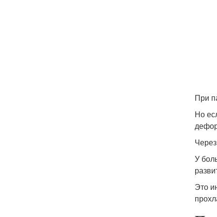
При п
Но ес
дефор
Через
У бол
разви
Это и
прохл