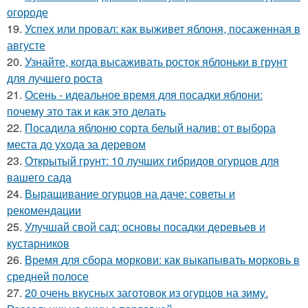
огороде
19.
Успех или провал: как выживет яблоня, посаженная в
августе
20.
Узнайте, когда высаживать росток яблоньки в грунт
для лучшего роста
21.
Осень - идеальное время для посадки яблони:
почему это так и как это делать
22.
Посадила яблоню сорта белый налив: от выбора
места до ухода за деревом
23.
Открытый грунт: 10 лучших гибридов огурцов для
вашего сада
24.
Выращивание огурцов на даче: советы и
рекомендации
25.
Улучшай свой сад: основы посадки деревьев и
кустарников
26.
Время для сбора моркови: как выкапывать морковь в
средней полосе
27.
20 очень вкусных заготовок из огурцов на зиму.