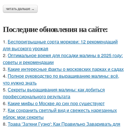
читать дальше →
Последние обновления на сайте:
1.
Беспроигрышные сорта моркови: 12 рекомендаций
для высокого урожая
2.
Оптимальное время для посадки малины в 2025 году:
советы и рекомендации
3.
Какие интересные факты о московских парках и садах
4.
Полное руководство по выращиванию малины: всё,
что нужно знать
5.
Секреты выращивания малины: как добиться
профессионального результата
6.
Какие мифы о Москве до сих пор существуют
7.
Как сохранить светлый вид и свежесть нарезанных
яблок: мои секреты
8.
Трава 'Заткни Гузно': Как Правильно Заваривать для