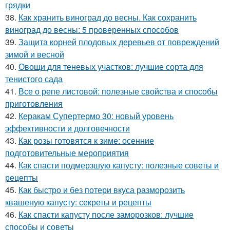
грядки
38.
Как хранить виноград до весны. Как сохранить
виноград до весны: 5 проверенных способов
39.
Защита корней плодовых деревьев от повреждений
зимой и весной
40.
Овощи для теневых участков: лучшие сорта для
тенистого сада
41.
Все о репе листовой: полезные свойства и способы
приготовления
42.
Керакам Супертермо 30: новый уровень
эффективности и долговечности
43.
Как розы готовятся к зиме: осенние
подготовительные мероприятия
44.
Как спасти подмерзшую капусту: полезные советы и
рецепты
45.
Как быстро и без потери вкуса разморозить
квашеную капусту: секреты и рецепты
46.
Как спасти капусту после заморозков: лучшие
способы и советы