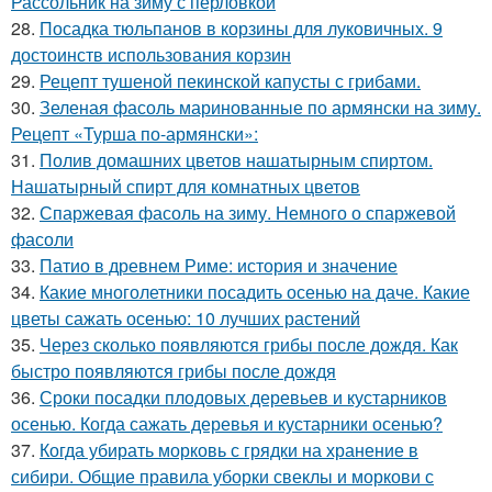
Рассольник на зиму с перловкой
28.
Посадка тюльпанов в корзины для луковичных. 9
достоинств использования корзин
29.
Рецепт тушеной пекинской капусты с грибами.
30.
Зеленая фасоль маринованные по армянски на зиму.
Рецепт «Турша по-армянски»:
31.
Полив домашних цветов нашатырным спиртом.
Нашатырный спирт для комнатных цветов
32.
Спаржевая фасоль на зиму. Немного о спаржевой
фасоли
33.
Патио в древнем Риме: история и значение
34.
Какие многолетники посадить осенью на даче. Какие
цветы сажать осенью: 10 лучших растений
35.
Через сколько появляются грибы после дождя. Как
быстро появляются грибы после дождя
36.
Сроки посадки плодовых деревьев и кустарников
осенью. Когда сажать деревья и кустарники осенью?
37.
Когда убирать морковь с грядки на хранение в
сибири. Общие правила уборки свеклы и моркови с