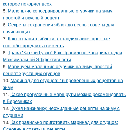
которое покоряет всех
5.
Маленькие консервированные огурчики на зиму:
простой и вкусный рецепт
6.
Секреты сохранения яблок до весны: советы для
начинающих
7.
Как сохранить яблоки в холодильнике: простые
способы продлить свежесть
8.
Трава 'Заткни Гузно': Как Правильно Заваривать для
Максимальной Эффективности
9.
Маринуем маленькие огурчики на зиму: простой
рецепт хрустящих огурцов
10.
Маринад для огурцов: 15 проверенных рецептов на
зиму
11.
Какие прогулочные маршруты можно рекомендовать
в Березниках
12.
Кухня наизнанку: неожиданные рецепты на зиму с
огурцами
13.
Как правильно приготовить маринад для огурцов:
Основные советы и рецепты