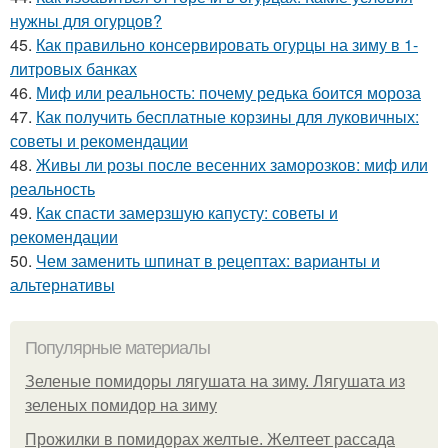
нужны для огурцов?
45.
Как правильно консервировать огурцы на зиму в 1-
литровых банках
46.
Миф или реальность: почему редька боится мороза
47.
Как получить бесплатные корзины для луковичных:
советы и рекомендации
48.
Живы ли розы после весенних заморозков: миф или
реальность
49.
Как спасти замерзшую капусту: советы и
рекомендации
50.
Чем заменить шпинат в рецептах: варианты и
альтернативы
Популярные материалы
Зеленые помидоры лягушата на зиму. Лягушата из
зеленых помидор на зиму
Прожилки в помидорах желтые. Желтеет рассада