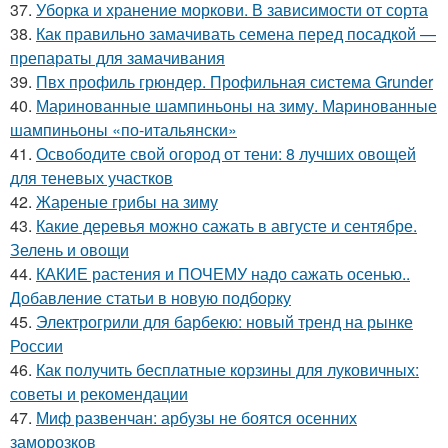
37.
Уборка и хранение моркови. В зависимости от сорта
38.
Как правильно замачивать семена перед посадкой —
препараты для замачивания
39.
Пвх профиль грюндер. Профильная система Grunder
40.
Маринованные шампиньоны на зиму. Маринованные
шампиньоны «по-итальянски»
41.
Освободите свой огород от тени: 8 лучших овощей
для теневых участков
42.
Жареные грибы на зиму
43.
Какие деревья можно сажать в августе и сентябре.
Зелень и овощи
44.
КАКИЕ растения и ПОЧЕМУ надо сажать осенью..
Добавление статьи в новую подборку
45.
Электрогрили для барбекю: новый тренд на рынке
России
46.
Как получить бесплатные корзины для луковичных:
советы и рекомендации
47.
Миф развенчан: арбузы не боятся осенних
заморозков