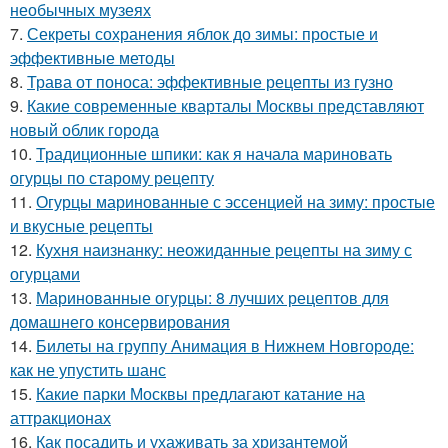
необычных музеях
7.
Секреты сохранения яблок до зимы: простые и
эффективные методы
8.
Трава от поноса: эффективные рецепты из гузно
9.
Какие современные кварталы Москвы представляют
новый облик города
10.
Традиционные шпики: как я начала мариновать
огурцы по старому рецепту
11.
Огурцы маринованные с эссенцией на зиму: простые
и вкусные рецепты
12.
Кухня наизнанку: неожиданные рецепты на зиму с
огурцами
13.
Маринованные огурцы: 8 лучших рецептов для
домашнего консервирования
14.
Билеты на группу Анимация в Нижнем Новгороде:
как не упустить шанс
15.
Какие парки Москвы предлагают катание на
аттракционах
16.
Как посадить и ухаживать за хризантемой