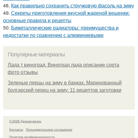
48.
Как правильно сохранить стручковую фасоль на зиму
49.
Секреты приготовления вкусной жареной вешенки:
основные правила и рецепты
50.
Биметаллические радиаторы: преимущества и
недостатки по сравнению с алюминиевыми
Популярные материалы
Лада т виноград. Виноград лада описание сорта
фото отзывы
Зеленые перцы на зиму в банках. Маринованный
болгарский перец на зиму: 11 рецептов заготовки
© 2026 Дачная жизнь
Контакты
Пользовательское соглашение
Политика конфидециальности