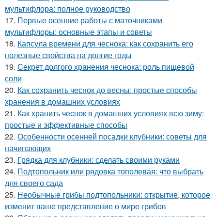
мультифлора: полное руководство
17.
Первые осенние работы с маточниками
мультифлоры: основные этапы и советы
18.
Капсула времени для чеснока: как сохранить его
полезные свойства на долгие годы
19.
Секрет долгого хранения чеснока: роль пищевой
соли
20.
Как сохранить чеснок до весны: простые способы
хранения в домашних условиях
21.
Как хранить чеснок в домашних условиях всю зиму:
простые и эффективные способы
22.
Особенности осенней посадки клубники: советы для
начинающих
23.
Грядка для клубники: сделать своими руками
24.
Подтопольник или рядовка тополевая: что выбрать
для своего сада
25.
Необычные грибы подтопольники: открытие, которое
изменит ваше представление о мире грибов