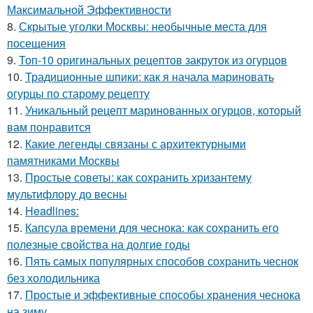
Максимальной Эффективности
8.
Скрытые уголки Москвы: необычные места для
посещения
9.
Топ-10 оригинальных рецептов закруток из огурцов
10.
Традиционные шпики: как я начала мариновать
огурцы по старому рецепту
11.
Уникальный рецепт маринованных огурцов, который
вам понравится
12.
Какие легенды связаны с архитектурными
памятниками Москвы
13.
Простые советы: как сохранить хризантему
мультифлору до весны
14.
Headlines:
15.
Капсула времени для чеснока: как сохранить его
полезные свойства на долгие годы
16.
Пять самых популярных способов сохранить чеснок
без холодильника
17.
Простые и эффективные способы хранения чеснока
на зиму