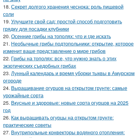
18.
Секрет долгого хранения чеснока: роль пищевой
соли
19.
Улучшите свой сад: простой способ подготовить
грядку для посадки клубники
20.
Осенние грибы на тополях: что и где искать
21.
Необычные грибы подтопольники: открытие, которое
изменит ваше представление о мире грибов
22.
Грибы на тополях: все, что нужно знать о этих
экзотических съедобных грибах
23.
Лунный календарь и время уборки тыквы в Амурском
огороде
24.
Выращивание огурцов на открытом грунте: самые
урожайные сорта
25.
Вкусные и здоровые: новые сорта огурцов на 2025
год
26.
Как выращивать огурцы на открытом грунте:
практические советы
27.
Внутрипольные конвекторы водяного отопления: