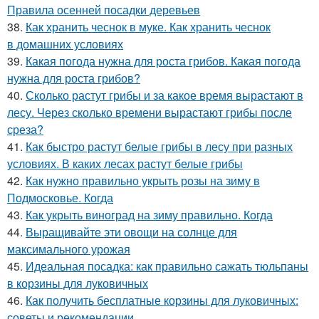
Правила осенней посадки деревьев
38.
Как хранить чеснок в муке. Как хранить чеснок
в домашних условиях
39.
Какая погода нужна для роста грибов. Какая погода
нужна для роста грибов?
40.
Сколько растут грибы и за какое время вырастают в
лесу. Через сколько времени вырастают грибы после
среза?
41.
Как быстро растут белые грибы в лесу при разных
условиях. В каких лесах растут белые грибы
42.
Как нужно правильно укрыть розы на зиму в
Подмосковье. Когда
43.
Как укрыть виноград на зиму правильно. Когда
44.
Выращивайте эти овощи на солнце для
максимального урожая
45.
Идеальная посадка: как правильно сажать тюльпаны
в корзины для луковичных
46.
Как получить бесплатные корзины для луковичных:
советы и рекомендации