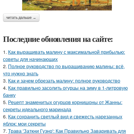
читать дальше →
Последние обновления на сайте:
1.
Как выращивать малину с максимальной прибылью:
советы для начинающих
2.
Полное руководство по выращиванию малины: всё,
что нужно знать
3.
Как и зачем обрезать малину: полное руководство
4.
Как правильно засолить огурцы на зиму в 1-литровую
банку
5.
Рецепт знаменитых огурцов корнишоны от Жанны:
секреты идеального маринада
6.
Как сохранить светлый вид и свежесть нарезанных
яблок: мои секреты
7.
Трава 'Заткни Гузно': Как Правильно Заваривать для