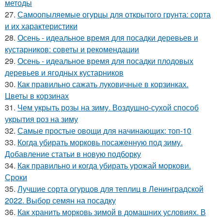
методы
27.
Самоопыляемые огурцы для открытого грунта: сорта
и их характеристики
28.
Осень - идеальное время для посадки деревьев и
кустарников: советы и рекомендации
29.
Осень - идеальное время для посадки плодовых
деревьев и ягодных кустарников
30.
Как правильно сажать луковичные в корзинках.
Цветы в корзинах
31.
Чем укрыть розы на зиму. Воздушно-сухой способ
укрытия роз на зиму
32.
Самые простые овощи для начинающих: топ-10
33.
Когда убирать морковь посаженную под зиму.
Добавление статьи в новую подборку
34.
Как правильно и когда убирать урожай моркови.
Сроки
35.
Лучшие сорта огурцов для теплиц в Ленинградской
2022. Выбор семян на посадку
36.
Как хранить морковь зимой в домашних условиях. В