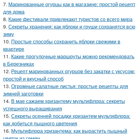
7.
Маринованные огурцы как в магазине: простой рецепт
для дома
8.
Какие фестивали привлекают туристов со всего мира
9.
Секреты хранения: как яблоки и груши сохранятся всю
зиму
10.
Простые способы сохранить яблоки свежими в
квартире
11.
Какие прогулочные маршруты можно рекомендовать
в Березниках
12.
Рецепт маринованных огурцов без закатки с уксусом:
простой и вкусный способ
13.
Огромные салатные листья: простые рецепты для
зимней заготовки
14.
В мае сажаем хризантему мультифлора: секреты
успешного выращивания
15.
Секреты осенней посадки хризантем мультифлора:
как добиться пышного цветения
16.
Мультифлора хризантема: как вырастить пышный
цветок из семян