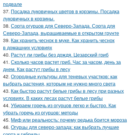
подвале
37.
Посадка луковичных цветов в корзины. Посадка
луковичных в корзины.
38.
Сорта огурцов для Северо-Запада. Сорта для
Северо-Запада, выращиваемые в открытом грунте
39.
Как хранить чеснок в муке. Как хранить чеснок
в домашних условиях
40.
Растут ли грибы без дождя. Цезарский гриб
41.
Сколько часов растет гриб. Час за часом, день за
днем. Как растут грибы в лесу
42.
Огородные культуры для теневых участков: как
выбрать растения, которым не нужно много света
43.
Как быстро растут белые грибы в лесу при разных
условиях. В каких лесах растут белые грибы
44.
Убираем горечь из огурцов легко и быстро. Как
убрать горечь из огурцов: методы
45.
Миф или реальность: почему редька боится мороза
46.
Огурцы для северо-запада: как выбрать лучшие
сорта и гибриды