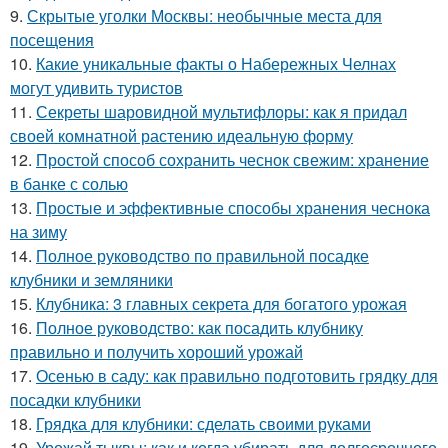
9.
Скрытые уголки Москвы: необычные места для
посещения
10.
Какие уникальные факты о Набережных Челнах
могут удивить туристов
11.
Секреты шаровидной мультифлоры: как я придал
своей комнатной растению идеальную форму
12.
Простой способ сохранить чеснок свежим: хранение
в банке с солью
13.
Простые и эффективные способы хранения чеснока
на зиму
14.
Полное руководство по правильной посадке
клубники и земляники
15.
Клубника: 3 главных секрета для богатого урожая
16.
Полное руководство: как посадить клубнику
правильно и получить хороший урожай
17.
Осенью в саду: как правильно подготовить грядку для
посадки клубники
18.
Грядка для клубники: сделать своими руками
19.
Урожай тыквы: как и когда убирать для долгосрочного