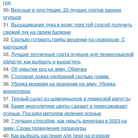
год
30.
Вкусные и хрустящие: 20 лучших сортов ранних
огурцов
31.
Выращивание лука в воде: простой способ получить
свежий лук на своем балконе
32.
Сколько готовить грибы вешенки на сковороде. С
картошкой
33.
Лучшие тепличные сорта огурцов для ленинградской
области: как выбрать и вырастить
34.
Об укрытии роз на зиму. Обрезка
35.
Столовая ложка удобрений сколько грамм.
36.
Уборка моркови на хранение на зиму. Уборка
корнеплода
37.
Теплый салат из шампиньонов и пекинской капусты
38.
Какие многолетние цветы сажают и пересаживают
осенью. Посадка методом деления осенью
39.
7 лучших способов, как укрыть виноград в 2023 на
зиму. Сроки проведения процедуры
40.
Как выбрать растения для тени на огороде