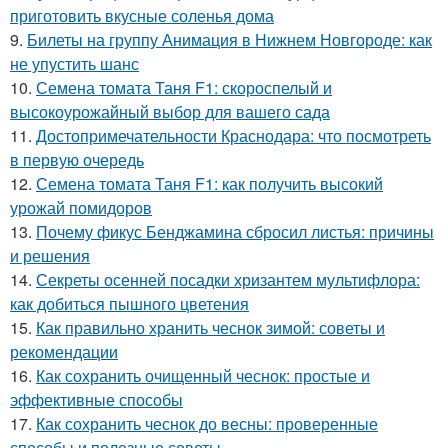
приготовить вкусные соленья дома
9.
Билеты на группу Анимация в Нижнем Новгороде: как
не упустить шанс
10.
Семена томата Таня F1: скороспелый и
высокоурожайный выбор для вашего сада
11.
Достопримечательности Краснодара: что посмотреть
в первую очередь
12.
Семена томата Таня F1: как получить высокий
урожай помидоров
13.
Почему фикус Бенджамина сбросил листья: причины
и решения
14.
Секреты осенней посадки хризантем мультифлора:
как добиться пышного цветения
15.
Как правильно хранить чеснок зимой: советы и
рекомендации
16.
Как сохранить очищенный чеснок: простые и
эффективные способы
17.
Как сохранить чеснок до весны: проверенные
способы и полезные советы