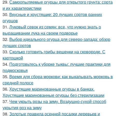
29.
Самоопыляемые огурцы для открытого грунта: сорта
и их характеристики
30.
Вкусные и хрустящие: 20 лучших сортов ранних
огурцов
31.
Луковый севок из семян: все, что нужно знать о
выращивании лука на своем подворье
32.
Выбор идеального огурца для северо-запада: обзор
лучших сортов
33.
Сколько готовить грибы вешенки на сковороде. С
картошкой
34.
Подготовьтесь к уборке тыквы: лучшие практики для
подмосковья
35.
Время для сбора моркови: как выкапывать морковь в
средней полосе
36.
Хрустящие маринованные огурцы в банках.
Хрустящие маринованные огурцы без стерилизации
37.
Чем укрыть розы на зиму. Воздушно-сухой способ
укрытия роз на зиму
38.
Золотые правила осенней посадки деревьев и