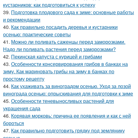
кустарников: как подготовиться к успеху
39.
Подготовка плодового сада к зиме: основные работы
и рекомендации
40.
Как правильно посадить деревья и кустарники
осенью: практические советы
41.
Можно ли поливать саженцы перед заморозками.
Надо ли поливать растения перед заморозками?
42.
Пекинская капуста с курицей и грибами
43.
Особенности консервирования грибов в банках на
зиму. Как мариновать грибы на зиму в банках по
простому рецепту
44.
Как ухаживать за виноградом осенью. Уход за лозой
винограда осенью: опрыскивания для подготовки к зиме
45.
Особенности теневыносливых растений для
украшения сада
46.
Корявая морковь: причина ее появления и как с ней
бороться
47.
Как правильно подготовить грядку под землянику
осенью