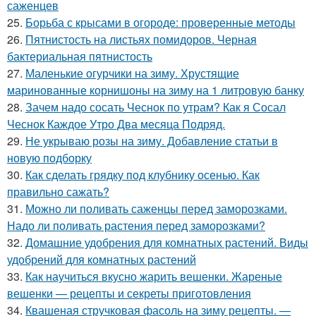
саженцев
25.
Борьба с крысами в огороде: проверенные методы
26.
Пятнистость на листьях помидоров. Черная
бактериальная пятнистость
27.
Маленькие огурчики на зиму. Хрустящие
маринованные корнишоны на зиму на 1 литровую банку
28.
Зачем надо сосать Чеснок по утрам? Как я Сосал
Чеснок Каждое Утро Два месяца Подряд.
29.
Не укрываю розы на зиму. Добавление статьи в
новую подборку
30.
Как сделать грядку под клубнику осенью. Как
правильно сажать?
31.
Можно ли поливать саженцы перед заморозками.
Надо ли поливать растения перед заморозками?
32.
Домашние удобрения для комнатных растений. Виды
удобрений для комнатных растений
33.
Как научиться вкусно жарить вешенки. Жареные
вешенки — рецепты и секреты приготовления
34.
Квашеная стручковая фасоль на зиму рецепты. —