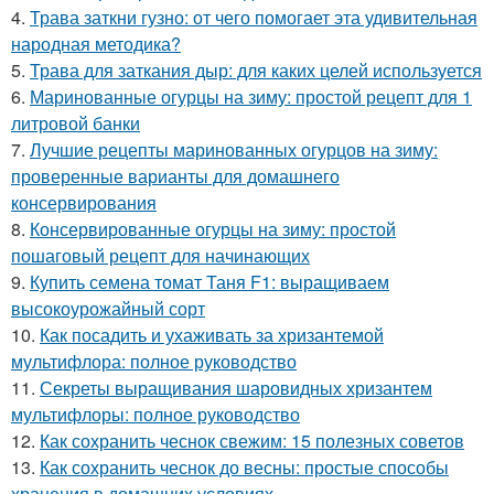
4.
Трава заткни гузно: от чего помогает эта удивительная
народная методика?
5.
Трава для заткания дыр: для каких целей используется
6.
Маринованные огурцы на зиму: простой рецепт для 1
литровой банки
7.
Лучшие рецепты маринованных огурцов на зиму:
проверенные варианты для домашнего
консервирования
8.
Консервированные огурцы на зиму: простой
пошаговый рецепт для начинающих
9.
Купить семена томат Таня F1: выращиваем
высокоурожайный сорт
10.
Как посадить и ухаживать за хризантемой
мультифлора: полное руководство
11.
Секреты выращивания шаровидных хризантем
мультифлоры: полное руководство
12.
Как сохранить чеснок свежим: 15 полезных советов
13.
Как сохранить чеснок до весны: простые способы
хранения в домашних условиях