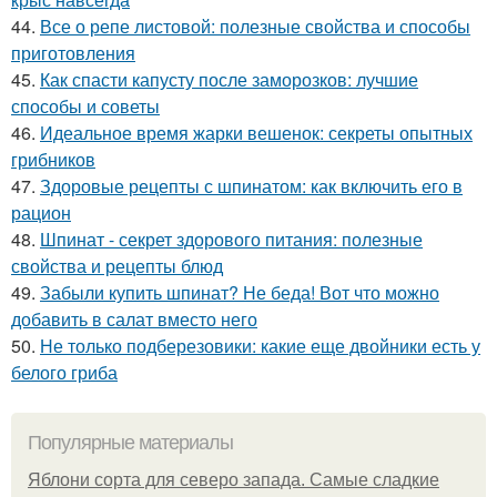
44.
Все о репе листовой: полезные свойства и способы
приготовления
45.
Как спасти капусту после заморозков: лучшие
способы и советы
46.
Идеальное время жарки вешенок: секреты опытных
грибников
47.
Здоровые рецепты с шпинатом: как включить его в
рацион
48.
Шпинат - секрет здорового питания: полезные
свойства и рецепты блюд
49.
Забыли купить шпинат? Не беда! Вот что можно
добавить в салат вместо него
50.
Не только подберезовики: какие еще двойники есть у
белого гриба
Популярные материалы
Яблони сорта для северо запада. Самые сладкие