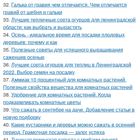
32.
Галька от гравия чем отличается. Чем отличается
гравий от щебня и гальки
33.
Лучшие тепличные сорта огурцов для ленинградской
области: как выбрать и вырастить
34.
Осень - идеальное время для посадки плодовых
деревьев: почему и как
35.
Полезные советы для успешного выращивания
саженцев осенью
36.
Лучшие сорта огурцов для теплиц в Ленинградской
2022. Выбор семян на посадку
37.
Аммиак 10 процентный для комнатных растений.
Полезные свойства вещества для комнатных растений
38.
Удобрение для комнатных растений. Когда
подкармливать комнатные цветы
39.
Что сажать в сентябре на даче. Добавление статьи в
новую подборку
40.
Какие кустарники и деревья можно сажать в осенний
период. Грамотная посадка — залог успеха
41.
Тушеная пекинская капуста с грибами рецепт..