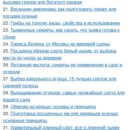
высоких грядок для богатого урожая
21.
Весенняя земляника: как подготовить грядку для
посадки осенью
22.
Грибы на тополе: виды, свойства и использование
23.
Тыквенные секреты: как узнать, что тыква готова к
сборе
24.
Лариса Долина: от Москвы до мировой сцены
25.
Посадила яблоню сорта белый налив: от выбора
места до ухода за деревом
26.
Янтарная кислота: секреты ее применения в саду и
огороде
27.
Выбор идеального огурца: 15 лучших сортов для
средней полосы
28.
Выращивание огурцов: самые урожайные сорта для
вашего сада
29.
Обрезка на кольцо: основы и принципы
30.
Подготовка посадочных ям для деревьев осенью:
основные принципы
31.
Удивительный длинный сорт: все о длинной тыкве