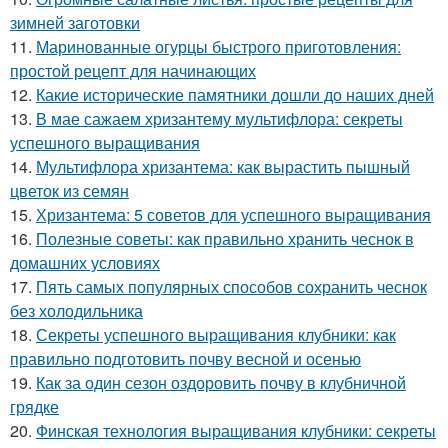
зимней заготовки
11.
Маринованные огурцы быстрого приготовления:
простой рецепт для начинающих
12.
Какие исторические памятники дошли до наших дней
13.
В мае сажаем хризантему мультифлора: секреты
успешного выращивания
14.
Мультифлора хризантема: как вырастить пышный
цветок из семян
15.
Хризантема: 5 советов для успешного выращивания
16.
Полезные советы: как правильно хранить чеснок в
домашних условиях
17.
Пять самых популярных способов сохранить чеснок
без холодильника
18.
Секреты успешного выращивания клубники: как
правильно подготовить почву весной и осенью
19.
Как за один сезон оздоровить почву в клубничной
грядке
20.
Финская технология выращивания клубники: секреты