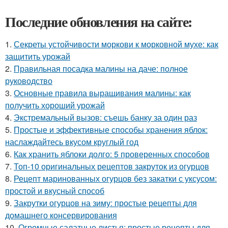
Последние обновления на сайте:
1.
Секреты устойчивости моркови к морковной мухе: как
защитить урожай
2.
Правильная посадка малины на даче: полное
руководство
3.
Основные правила выращивания малины: как
получить хороший урожай
4.
Экстремальный вызов: съешь банку за один раз
5.
Простые и эффективные способы хранения яблок:
наслаждайтесь вкусом круглый год
6.
Как хранить яблоки долго: 5 проверенных способов
7.
Топ-10 оригинальных рецептов закруток из огурцов
8.
Рецепт маринованных огурцов без закатки с уксусом:
простой и вкусный способ
9.
Закрутки огурцов на зиму: простые рецепты для
домашнего консервирования
10.
Огромные салатные листья: простые рецепты для