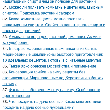
нашатырный спирт и чем он полезен для растений
31.
Можно ли поливать комнатные цветы нашатырным
спиртом. Подкормка растений сахаром
32.
Какие комнатные цветы можно поливать
нашатырным спиртом. Свойства нашатырного спирта и
польза для растений
33.
Аммиачная вода для растений домашних. Аммиак,
как удобрение
34.
Быстрые маринованные шампиньоны из банки.
Маринованные шампиньоны быстрого приготовления:
10 идеальных рецептов. Готовы в считанные минуты!
35.
Тыква ярко оранжевая: свойства и применение
36.
Консервация грибов на зиму рецепты без
стерилизации. Маринованные подберезовики в банках
на зиму
37.
Фасоль в собственном соку на зиму. Особенности
приготовления
38.
Что посадить на даче осенью. Какие многолетники
посадить на даче осенью луковицами?