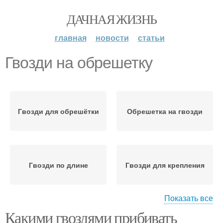
ДАЧНАЯ ЖИЗНЬ
главная
новости
статьи
Гвозди на обрешетку
Гвозди для обрешётки
Обрешетка на гвозди
Гвозди по длине
Гвозди для крепления
Показать все
Какими гвоздями прибивать
Гвозди для стропил
Сплошная обрешетка