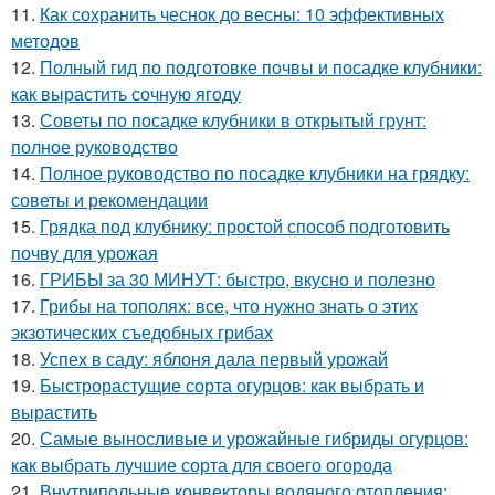
11.
Как сохранить чеснок до весны: 10 эффективных
методов
12.
Полный гид по подготовке почвы и посадке клубники:
как вырастить сочную ягоду
13.
Советы по посадке клубники в открытый грунт:
полное руководство
14.
Полное руководство по посадке клубники на грядку:
советы и рекомендации
15.
Грядка под клубнику: простой способ подготовить
почву для урожая
16.
ГРИБЫ за 30 МИНУТ: быстро, вкусно и полезно
17.
Грибы на тополях: все, что нужно знать о этих
экзотических съедобных грибах
18.
Успех в саду: яблоня дала первый урожай
19.
Быстрорастущие сорта огурцов: как выбрать и
вырастить
20.
Самые выносливые и урожайные гибриды огурцов:
как выбрать лучшие сорта для своего огорода
21.
Внутрипольные конвекторы водяного отопления: