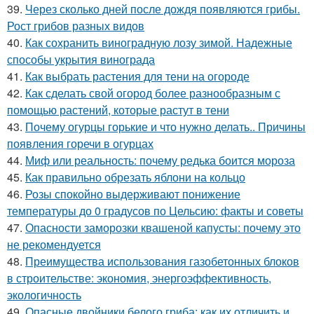
39.
Через сколько дней после дождя появляются грибы.
Рост грибов разных видов
40.
Как сохранить виноградную лозу зимой. Надежные
способы укрытия винограда
41.
Как выбрать растения для тени на огороде
42.
Как сделать свой огород более разнообразным с
помощью растений, которые растут в тени
43.
Почему огурцы горькие и что нужно делать.. Причины
появления горечи в огурцах
44.
Миф или реальность: почему редька боится мороза
45.
Как правильно обрезать яблони на кольцо
46.
Розы спокойно выдерживают понижение
температуры до 0 градусов по Цельсию: факты и советы
47.
Опасности заморозки квашеной капусты: почему это
не рекомендуется
48.
Преимущества использования газобетонных блоков
в строительстве: экономия, энергоэффективность,
экологичность
49.
Опасные двойники белого гриба: как их отличить и