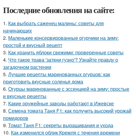
Последние обновления на сайте:
1.
Как выбрать саженец малины: советы для
начинающих
2.
Маленькие консервированные огурчики на зиму:
простой и вкусный рецепт
3.
Как хранить яблоки свежими: проверенные советы
4.
Что такое трава 'заткни гузно'? Узнайте правду о
загадочном растении
5.
Лучшие рецепты маринованных огурцов: как
приготовить вкусные соленья дома
6.
Огурцы маринованные с эссенцией на зиму: простые
и вкусные рецепты
7.
Какие оружейные заводы работают в Ижевске
8.
Семена томата Таня F1: как получить высокий урожай
помидоров
9.
Томат Таня F1: секреты выращивания и ухода
10.
Как изменился облик Кремля с течения времени