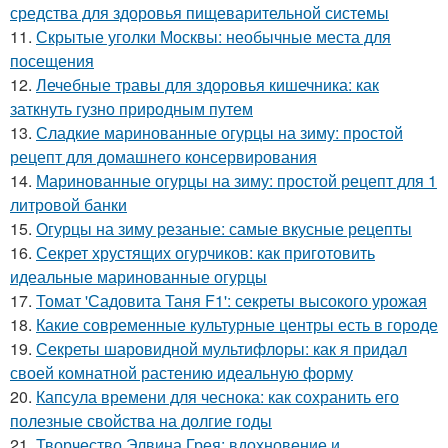
средства для здоровья пищеварительной системы
11.
Скрытые уголки Москвы: необычные места для
посещения
12.
Лечебные травы для здоровья кишечника: как
заткнуть гузно природным путем
13.
Сладкие маринованные огурцы на зиму: простой
рецепт для домашнего консервирования
14.
Маринованные огурцы на зиму: простой рецепт для 1
литровой банки
15.
Огурцы на зиму резаные: самые вкусные рецепты
16.
Секрет хрустящих огурчиков: как приготовить
идеальные маринованные огурцы
17.
Томат 'Садовита Таня F1': секреты высокого урожая
18.
Какие современные культурные центры есть в городе
19.
Секреты шаровидной мультифлоры: как я придал
своей комнатной растению идеальную форму
20.
Капсула времени для чеснока: как сохранить его
полезные свойства на долгие годы
21.
Творчество Элвина Грея: вдохновение и