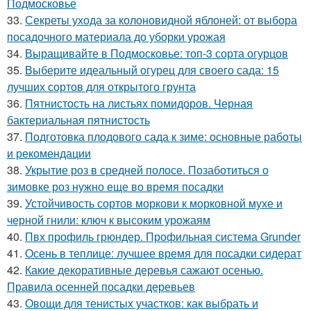
Подмосковье
33.
Секреты ухода за колоновидной яблоней: от выбора
посадочного материала до уборки урожая
34.
Выращивайте в Подмосковье: топ-3 сорта огурцов
35.
Выберите идеальный огурец для своего сада: 15
лучших сортов для открытого грунта
36.
Пятнистость на листьях помидоров. Черная
бактериальная пятнистость
37.
Подготовка плодового сада к зиме: основные работы
и рекомендации
38.
Укрытие роз в средней полосе. Позаботиться о
зимовке роз нужно еще во время посадки
39.
Устойчивость сортов моркови к морковной мухе и
черной гнили: ключ к высоким урожаям
40.
Пвх профиль грюндер. Профильная система Grunder
41.
Осень в теплице: лучшее время для посадки сидерат
42.
Какие декоративные деревья сажают осенью.
Правила осенней посадки деревьев
43.
Овощи для тенистых участков: как выбрать и