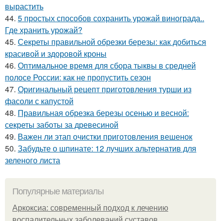
вырастить
44.
5 простых способов сохранить урожай винограда..
Где хранить урожай?
45.
Секреты правильной обрезки березы: как добиться
красивой и здоровой кроны
46.
Оптимальное время для сбора тыквы в средней
полосе России: как не пропустить сезон
47.
Оригинальный рецепт приготовления турши из
фасоли с капустой
48.
Правильная обрезка березы осенью и весной:
секреты заботы за древесиной
49.
Важен ли этап очистки приготовления вешенок
50.
Забудьте о шпинате: 12 лучших альтернатив для
зеленого листа
Популярные материалы
Аркоксиа: современный подход к лечению
воспалительных заболеваний суставов