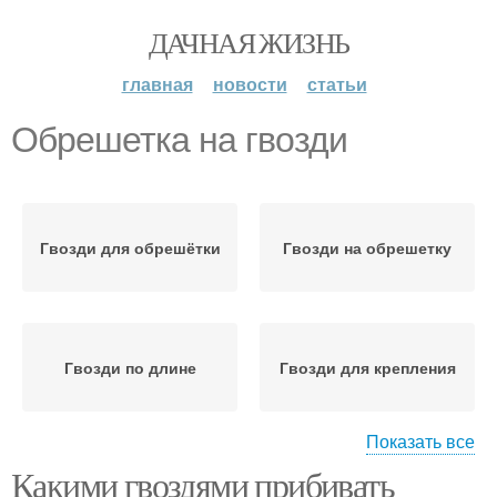
ДАЧНАЯ ЖИЗНЬ
главная
новости
статьи
Обрешетка на гвозди
Гвозди для обрешётки
Гвозди на обрешетку
Гвозди по длине
Гвозди для крепления
Показать все
Какими гвоздями прибивать
Гвозди для стропил
Сплошная обрешетка