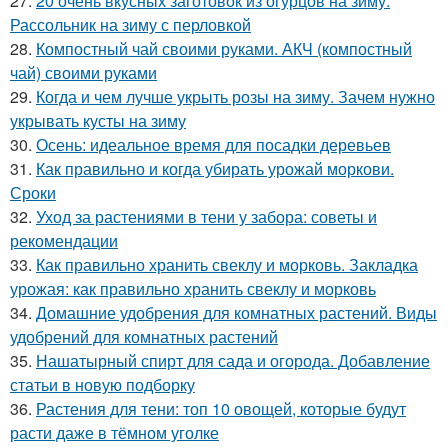
27.
20 очень вкусных заготовок из огурцов на зиму.
Рассольник на зиму с перловкой
28.
Компостный чай своими руками. АКЧ (компостный
чай) своими руками
29.
Когда и чем лучше укрыть розы на зиму. Зачем нужно
укрывать кусты на зиму
30.
Осень: идеальное время для посадки деревьев
31.
Как правильно и когда убирать урожай моркови.
Сроки
32.
Уход за растениями в тени у забора: советы и
рекомендации
33.
Как правильно хранить свеклу и морковь. Закладка
урожая: как правильно хранить свеклу и морковь
34.
Домашние удобрения для комнатных растений. Виды
удобрений для комнатных растений
35.
Нашатырный спирт для сада и огорода. Добавление
статьи в новую подборку
36.
Растения для тени: топ 10 овощей, которые будут
расти даже в тёмном уголке