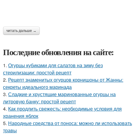
читать дальше →
Последние обновления на сайте:
1.
Огурцы кубиками для салатов на зиму без
стерилизации: простой рецепт
2.
Рецепт знаменитых огурцов корнишоны от Жанны:
секреты идеального маринада
3.
Сладкие и хрустящие маринованные огурцы на
литровую банку: простой рецепт
4.
Как продлить свежесть: необходимые условия для
хранения яблок
5.
Народные средства от поноса: можно ли использовать
травы