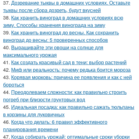
37.
Дозревание тыквы в домашних условиях. Оставьте
тыквы после сбора дозреть, будут вкусней
38.
Как хранить виноград в домашних условиях всю
зиму. Способы хранения винограда на зиму
39.
Как хранить виноград до весны. Как сохранить
виноград до весны: 5 проверенных способов
40.
Выращивайте эти овощи на солнце для
максимального урожая
41.
Как создать красивый сад в тени: выбор растений
42.
Миф или реальность: почему редька боится мороза
43.
Корявая морковь: причина ее появления и как с ней
бороться
44.
Преодолеваем сложности: как правильно строить
погреб при близости грунтовых вод
45.
Идеальная посадка: как правильно сажать тюльпаны
в корзины для луковичных
46.
Когда что делать: 6 правил эффективного
планирования времени
47.
Когда собирать урожай: оптимальные сроки уборки