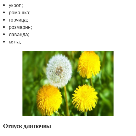
укроп;
ромашка;
горчица;
розмарин;
лаванда;
мята;
Отпуск для почвы