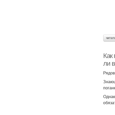
читат
Как 
ли 
Рядов
Знающ
поган
Однак
обяза