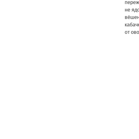
переж
не яд
вёшен
кабач
от ов