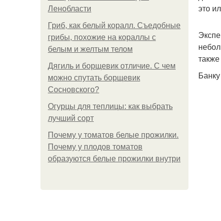
это и
Ленобласти
Гриб, как белый коралл. Съедобные
Экспе
грибы, похожие на кораллы с
небол
белым и желтым телом
также
Дягиль и борщевик отличие. С чем
Банку
можно спутать борщевик
Сосновского?
Огурцы для теплицы: как выбрать
лучший сорт
Почему у томатов белые прожилки.
Почему у плодов томатов
образуются белые прожилки внутри