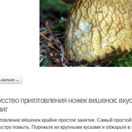
ь дальше →
усство приготовления ножек вешенок: вку
виг
товление вёшенок крайне простое занятие. Самый простой с
ыстро помыть. Порежьте их крупными кусками и обжарьте в 