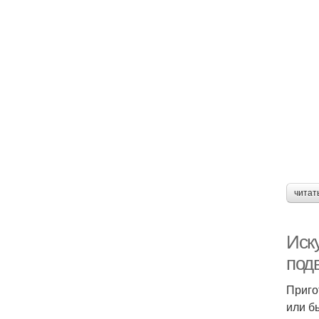
читат
Иск
под
Приго
или б