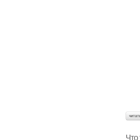
читат
Что 