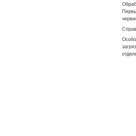
Обраб
Первы
черви
Справ
Особо
загря
отдел