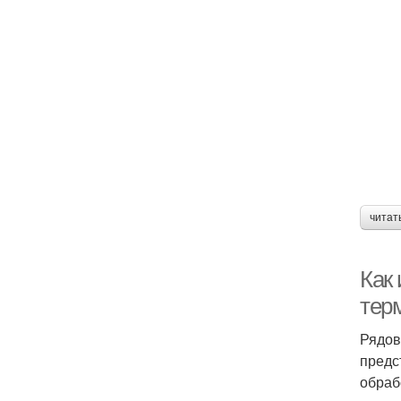
читат
Как 
тер
Рядов
предс
обраб