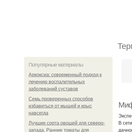
Тер
Популярные материалы
Аркоксиа: современный подход к
лечению воспалительных
заболеваний суставов
Семь проверенных способов
Миф
избавиться от мышей и крыс
навсегда
Экспе
В сет
Лучшие сорта овощей для северо-
дачно
запада. Ранние томаты для