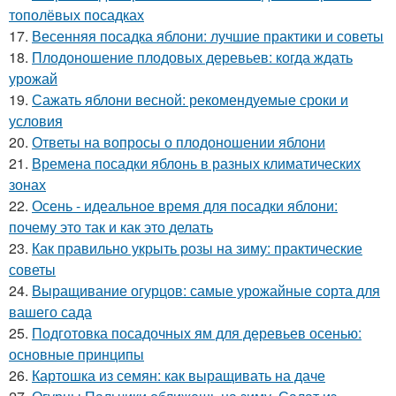
тополёвых посадках
17.
Весенняя посадка яблони: лучшие практики и советы
18.
Плодоношение плодовых деревьев: когда ждать
урожай
19.
Сажать яблони весной: рекомендуемые сроки и
условия
20.
Ответы на вопросы о плодоношении яблони
21.
Времена посадки яблонь в разных климатических
зонах
22.
Осень - идеальное время для посадки яблони:
почему это так и как это делать
23.
Как правильно укрыть розы на зиму: практические
советы
24.
Выращивание огурцов: самые урожайные сорта для
вашего сада
25.
Подготовка посадочных ям для деревьев осенью:
основные принципы
26.
Картошка из семян: как выращивать на даче