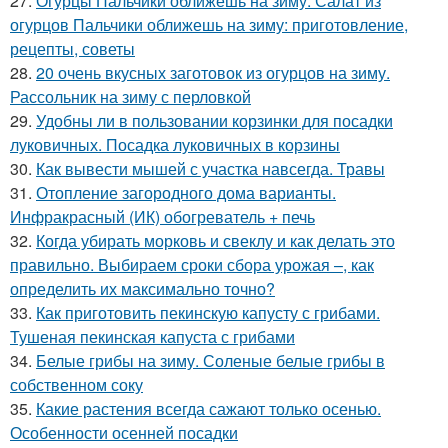
27.
Огурцы Пальчики оближешь на зиму. Салат из
огурцов Пальчики оближешь на зиму: приготовление,
рецепты, советы
28.
20 очень вкусных заготовок из огурцов на зиму.
Рассольник на зиму с перловкой
29.
Удобны ли в пользовании корзинки для посадки
луковичных. Посадка луковичных в корзины
30.
Как вывести мышей с участка навсегда. Травы
31.
Отопление загородного дома варианты.
Инфракрасный (ИК) обогреватель + печь
32.
Когда убирать морковь и свеклу и как делать это
правильно. Выбираем сроки сбора урожая –, как
определить их максимально точно?
33.
Как приготовить пекинскую капусту с грибами.
Тушеная пекинская капуста с грибами
34.
Белые грибы на зиму. Соленые белые грибы в
собственном соку
35.
Какие растения всегда сажают только осенью.
Особенности осенней посадки