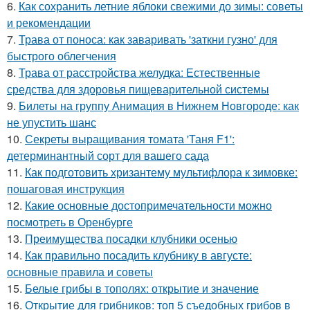
6.
Как сохранить летние яблоки свежими до зимы: советы
и рекомендации
7.
Трава от поноса: как заваривать 'заткни гузно' для
быстрого облегчения
8.
Трава от расстройства желудка: Естественные
средства для здоровья пищеварительной системы
9.
Билеты на группу Анимация в Нижнем Новгороде: как
не упустить шанс
10.
Секреты выращивания томата 'Таня F1':
детерминантный сорт для вашего сада
11.
Как подготовить хризантему мультифлора к зимовке:
пошаговая инструкция
12.
Какие основные достопримечательности можно
посмотреть в Оренбурге
13.
Преимущества посадки клубники осенью
14.
Как правильно посадить клубнику в августе:
основные правила и советы
15.
Белые грибы в тополях: открытие и значение
16.
Открытие для грибников: топ 5 съедобных грибов в