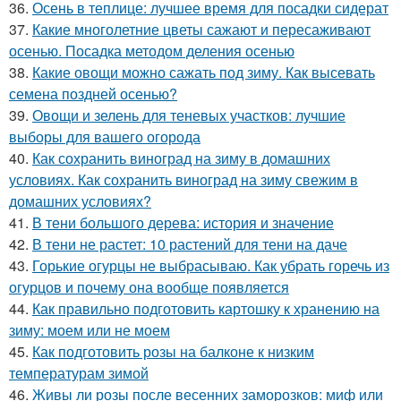
36.
Осень в теплице: лучшее время для посадки сидерат
37.
Какие многолетние цветы сажают и пересаживают
осенью. Посадка методом деления осенью
38.
Какие овощи можно сажать под зиму. Как высевать
семена поздней осенью?
39.
Овощи и зелень для теневых участков: лучшие
выборы для вашего огорода
40.
Как сохранить виноград на зиму в домашних
условиях. Как сохранить виноград на зиму свежим в
домашних условиях?
41.
В тени большого дерева: история и значение
42.
В тени не растет: 10 растений для тени на даче
43.
Горькие огурцы не выбрасываю. Как убрать горечь из
огурцов и почему она вообще появляется
44.
Как правильно подготовить картошку к хранению на
зиму: моем или не моем
45.
Как подготовить розы на балконе к низким
температурам зимой
46.
Живы ли розы после весенних заморозков: миф или